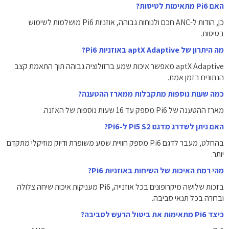
האם Pi6 מתאימות לטיסות?
כן, הודות ל-ANC חכם ולנוחות גבוהה, אוזניות Pi6 מושלמות לשימוש
בטיסות.
מה היתרון של aptX Adaptive באוזניות Pi6?
aptX Adaptive מאפשר איכות שמע ברזולוציה גבוהה תוך התאמת קצב
הנתונים בזמן אמת.
כמה שעות נוספות מתקבלות ממארז ההטענה?
מארז ההטענה של Pi6 מספק עד 16 שעות נוספות של האזנה.
האם ניתן לשדרג מדגם Pi5 S2 ל-Pi6?
בהחלט, מעבר לדגם Pi6 מספק חוויית שמע משופרת ודיוק מוזיקלי מתקדם
יותר.
מהי רמת האיכות של השיחות באוזניות Pi6?
בזכות שלושה מיקרופונים בכל אוזנייה, Pi6 מעניקות איכות שיחה צלולה
וברורה בכל תנאי סביבה.
כיצד Pi6 מתאימות את ביטול הרעש לסביבה?