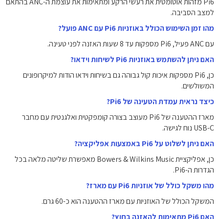
Pi6 מזהות אוטומטית את רעשי הרקע ומתאימות את עוצמת ה-ANC בהתאם
למצב הסביבה.
מהו זמן השימוש הכולל באוזניות Pi6 עם ANC פועל?
עם ANC פעיל, Pi6 מספקות עד 8 שעות האזנה לפני טעינה.
האם ניתן להשתמש באוזניות Pi6 לשיחות וידאו?
כן, Pi6 מספקות איכות קול גבוהה גם בשיחות וידאו הודות למיקרופונים
המשולשים.
כיצד נראית עמדת הטעינה של Pi6?
מארז ההטענה של Pi6 מעוצב בצורה קומפקטית ואלגנטית עם מחבר
USB-C נוח לגישה.
האם ניתן לשלוט על Pi6 באמצעות אפליקציה?
כן, אפליקציית Bowers & Wilkins Music מאפשרת שליטה מלאה בכל
הגדרות ה-Pi6.
מהו משקל כולל של אוזניות Pi6 עם מארז?
המשקל הכולל של האוזניות עם מארז ההטענה הוא כ-60 גרם.
האם Pi6 מתאימות להאזנה בחוץ?