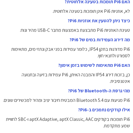
האם Pi6 תומכות בטעינה אלחוטית?
לא, אוזניות Pi6 אינן תומכות בטעינה אלחוטית.
כיצד ניתן להטעין את אוזניות Pi6?
טעינת האוזניות Pi6 מתבצעת באמצעות מחבר USB-C מהיר ונוח.
מה דירוג העמידות במים של Pi6?
Pi6 מדורגות בתקן IP54, כלומר עמידות בפני אבק ונתזי מים, מתאימות
לספורט ולתנאי חוץ.
האם Pi6 מתאימות לשימוש בזמן אימון?
כן, בזכות דירוג IP54 והמבנה האיתן, Pi6 עמידות בזיעה ובתנועה
אינטנסיבית.
מהי גרסת ה-Bluetooth של Pi6?
Pi6 מגיעות עם Bluetooth 5.4 המבטיח חיבור יציב ומהיר למכשירים שונים.
אילו קודקים נתמכים ב-Pi6?
Pi6 תומכות בקודקים aptX Adaptive, aptX Classic, AAC ו-SBC לחוויית
שמע מתקדמת.