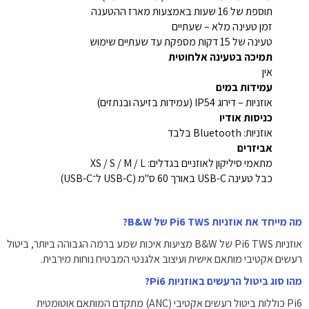
תוספת של 16 שעות באמצעות מארז ההטענה
זמן טעינה מלא – שעתיים
טעינה של 15 דקות מספקת עד שעתיים שימוש
תמיכה בטעינה אלחוטית
אין
עמידות במים
אוזניות – דירוג IP54 (עמידות בזיעה ובנתזים)
כניסות אודיו
אוזניות: Bluetooth בלבד
אביזרים
מתאמי סיליקון לאוזניים בגדלים: XS / S / M / L
כבל טעינה USB-C באורך 60 ס"מ (USB-C ל־USB-C)
מה מייחד את אוזניות Pi6 TWS של B&W?
אוזניות Pi6 TWS של B&W מציעות איכות שמע ברמה הגבוהה ביותר, ביטול
רעשים אקטיבי מותאם אישית ועיצוב אלגנטי המבטיח נוחות מירבית.
מהו סוג ביטול הרעשים באוזניות Pi6?
Pi6 כוללות ביטול רעשים אקטיבי (ANC) מתקדם המותאם אוטומטית