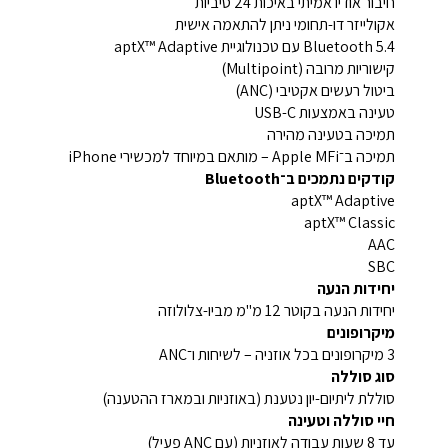
חיבור אודיו אמיתי באיכות 24 סיביות
אקולייזר דו-תחומי ניתן להתאמה אישית
Bluetooth 5.4 עם טכנולוגיית aptX™ Adaptive
קישוריות מרובה (Multipoint)
ביטול רעשים אקטיבי (ANC)
טעינה באמצעות USB-C
תמיכה בטעינה מהירה
תמיכה ב־Apple MFi – מותאם במיוחד למכשירי iPhone
קודקים נתמכים ב־Bluetooth
aptX™ Adaptive
aptX™ Classic
AAC
SBC
יחידות הנעה
יחידות הנעה בקוטר 12 מ"מ מביו-צלולוזה
מיקרופונים
3 מיקרופונים בכל אוזניה – לשיחות ו־ANC
סוג סוללה
סוללת ליתיום-יון נטענת (באוזניות ובמארז ההטענה)
חיי סוללה וטעינה
עד 8 שעות עבודה לאוזניות (עם ANC פעיל)