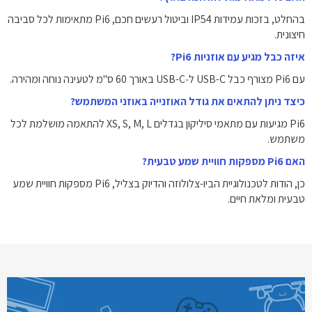
בהחלט, בזכות עמידות IP54 וביטול רעשים חכם, Pi6 מתאימות לכל סביבה
חיצונית.
איזה כבל מגיע עם אוזניות Pi6?
עם Pi6 מצורף כבל USB-C ל‑USB-C באורך 60 ס"מ לטעינה נוחה ומהירה.
כיצד ניתן להתאים את גודל האוזנייה באוזני המשתמש?
Pi6 מגיעות עם מתאמי סיליקון בגדלים XS, S, M, L להתאמה מושלמת לכל
משתמש.
האם Pi6 מספקות חוויית שמע טבעית?
כן, הודות לטכנולוגיית הביו-צלולוזה והדיוק בצליל, Pi6 מספקות חוויית שמע
טבעית ומלאת חיים.