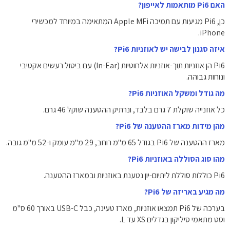
האם Pi6 מותאמות לאייפון?
כן, Pi6 מגיעות עם תמיכה Apple MFi המתאימה במיוחד למכשירי
iPhone.
איזה סגנון לבישה יש לאוזניות Pi6?
Pi6 הן אוזניות תוך-אוזניות אלחוטיות (In-Ear) עם ביטול רעשים אקטיבי
ונוחות גבוהה.
מה גודל ומשקל האוזניות Pi6?
כל אוזנייה שוקלת 7 גרם בלבד, ונרתיק ההטענה שוקל 46 גרם.
מהן מידות מארז ההטענה של Pi6?
מארז ההטענה של Pi6 בגודל 65 מ"מ רוחב, 29 מ"מ עומק ו-52 מ"מ גובה.
מהו סוג הסוללה באוזניות Pi6?
Pi6 כוללות סוללת ליתיום-יון נטענת באוזניות ובמארז ההטענה.
מה מגיע באריזה של Pi6?
בערכה של Pi6 תמצאו אוזניות, מארז טעינה, כבל USB-C באורך 60 ס"מ
וסט מתאמי סיליקון בגדלים XS עד L.