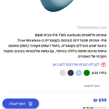
מק"ט 714346345885
אוזניות אלחוטיות Pi6 TWS earbuds מבית
B&W
Pi6- אוזניות שמגדירות מצוינות בקטגוריית ה‑True Wireless.
ביצועי שמע מובילים בקטגוריה, ביטול רעשים אקטיבי (ANC) מותאם
אישית ואיכות שיחות צלולה במיוחד, עם נוחות ואלגנטיות בעיצוב מוקפד
ויוקרתי של האוזנייה.
לקבלת הטבות ושדרוגים לחצו כאן
בחרו צבע
הוסף להשוואה
899 ₪
הוסף לעגלה
מחיר באילת:
761.86 ₪