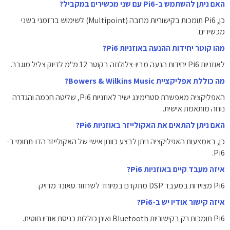
האם ניתן להשתמש ב-Pi6 עם שני מכשירים במקביל?
כן, Pi6 תומכות בקישוריות מרובה (Multipoint) לשימוש בו־זמני בשני
מכשירים.
מהו קוטר יחידות ההנעה באוזניות Pi6?
לאוזניות Pi6 יחידות הנעה מביו-צלולוזה בקוטר 12 מ"מ לדיוק צליל מוגבר.
מה כוללת אפליקציית Bowers & Wilkins Music?
האפליקציה מאפשרת סטרימינג ישיר לאוזניות Pi6, שליטה חכמה והגדרה
נוחה מותאמת אישית.
האם ניתן להתאים את האקולייזר באוזניות Pi6?
כן, באמצעות האפליקציה ניתן לבצע כוונון אישי של האקולייזר הדו-תחומי ב-
Pi6.
איזה מעבד קיים באוזניות Pi6?
Pi6 מצוידות במעבד DSP מתקדם במיוחד לשחזור סאונד מדויק.
איזה קישור אודיו יש ב-Pi6?
Pi6 תומכות רק בקישוריות Bluetooth ואינן כוללות כניסת אודיו חוטית.