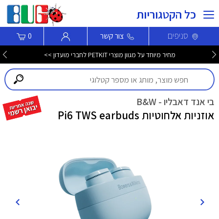
כל הקטגוריות
סניפים
צור קשר
0
מחיר מיוחד על מגוון מוצרי PETKIT לחברי מועדון >>
בי אנד דאבליו - B&W
אוזניות אלחוטיות Pi6 TWS earbuds