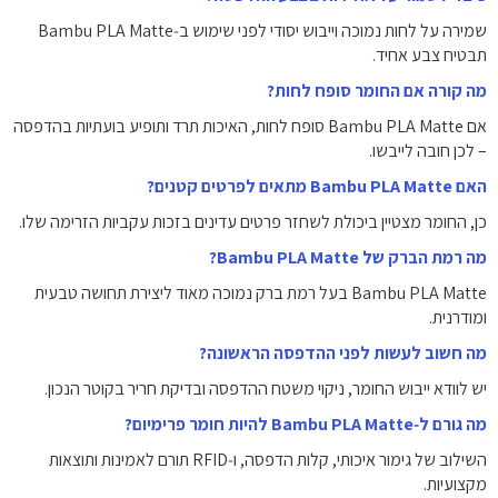
‏שמירה על לחות נמוכה וייבוש יסודי לפני שימוש ב‑Bambu PLA Matte
תבטיח צבע אחיד.
מה קורה אם החומר סופח לחות?
‏אם ‏Bambu PLA Matte סופח לחות, האיכות תרד ותופיע בועתיות בהדפסה
– לכן חובה לייבשו.
האם ‏Bambu PLA Matte מתאים לפרטים קטנים?
‏כן, החומר מצטיין ביכולת לשחזר פרטים עדינים בזכות עקביות הזרימה שלו.
מה רמת הברק של ‏Bambu PLA Matte?
‏Bambu PLA Matte בעל רמת ברק נמוכה מאוד ליצירת תחושה טבעית
ומודרנית.
מה חשוב לעשות לפני ההדפסה הראשונה?
‏יש לוודא ייבוש החומר, ניקוי משטח ההדפסה ובדיקת חריר בקוטר הנכון.
מה גורם ל‑Bambu PLA Matte להיות חומר פרימיום?
‏השילוב של גימור איכותי, קלות הדפסה, ו‑RFID תורם לאמינות ותוצאות
מקצועיות.