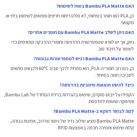
האם ‏Bambu PLA Matte בטוח לשימוש?
‏כן, PLA הוא חומר בטיחותי, לא פולט ריחות חריפים ומתאים לשימוש ביתי או
מקצועי.
האם ניתן לשלב ‏Bambu PLA Matte עם חומרים אחרים?
‏ניתן, אך יש לוודא שטמפרטורת ההדפסה וחומרי ההדבקה מתאימים כדי
לשמור על חיבור טוב.
האם ‏Bambu PLA Matte רגיש לטמפרטורות גבוהות?
‏כן, כמו רוב חומרי ה‑PLA, הוא מתחיל לרכך סביב ‎60°C‎ ולכן אינו מתאים
לסביבה חמה במיוחד.
כיצד להשיג תוצאות מיטביות בהדפסה?
‏הקפידו על ייבוש מוקדם, שימוש בהגדרות ברירת המחדל של ‏Bambu Lab,
ותחזוקה שוטפת למדפסת.
למה לבחור דווקא ב‑Bambu PLA Matte?
‏Bambu PLA Matte מציע שילוב נדיר של גימור מרהיב, אמינות גבוהה,
קלות שימוש ותמיכה חכמה באמצעות RFID.