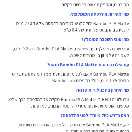
מסובכים, ומספק תוצאות פרימיום בקלות.
מהי מהירות ההדפסה המומלצת?
‏Bambu PLA Matte יכול להגיע למהירות הדפסה של עד ‎270‎ מ"מ
לשנייה, בהתבסס על חריר של ‎0.4‎ מ"מ.
מהו עובי השכבה המומלץ?
‏עובי שכבה מומלץ בעת שימוש ב‑Bambu PLA Matte הוא ‎0.2‎ מ"מ,
לשמירה על איזון בין מהירות לאיכות.
עם אילו מדפסות ‏Bambu PLA Matte תואם?
‏Bambu PLA Matte תואם לכל מדפסת תלת־ממד המשתמשת בחוט
בקוטר ‎1.75‎ מ"מ, כולל מדפסות Bambu Lab.
מה היתרון בטכנולוגיית RFID?
‏טכנולוגיית RFID ב‑Bambu PLA Matte מקלה על ההדפסה בכך שהיא
מטעינה אוטומטית את פרמטרי ההדפסה הנכונים למדפסת.
האם נדרש כיול מיוחד לפני ההדפסה?
‏לא, ‏Bambu PLA Matte אינו דורש כיול מורכב או הגדרות מיוחדות –
הנתונים מוטמעים במערכת אוטומטית.