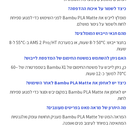
כיצד לשמור על איכות ההדפסה?
‏מומלץ לייבש את ‏Bambu PLA Matte לפני השימוש כדי למנוע ספיחת
לחות ולשמור על גימור מושלם.
מהם תנאי הייבוש המומלצים?
‏בתנור ייבוש: ‎50°C‎ ל‑8 שעות, או במערכת AMS 2 Pro/HT ב‑‎55°C‎ ל‑8
שעות.
האם ניתן להשתמש במשטח החימום של המדפסת לייבוש?
‏כן, ניתן לייבש על משטח החימום של ‏Bambu X1 בטמפרטורה של ‎60‎–‎
70°C‎ למשך כ‑12 שעות.
כיצד יש לאחסן את ‏Bambu PLA Matte לאחר השימוש?
‏יש לאחסן את ‏Bambu PLA Matte במקום יבש וסגור כדי למנוע ספיחת
לחות.
מה היתרון של מראה מאט בפריטים מעוצבים?
‏המראה המט של ‏Bambu PLA Matte מעניק תחושת עומק ואלגנטיות
המתאימה במיוחד לעיצוב פנים ואופנה.