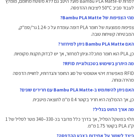
‏למרות ש‑Bambu PLA Matte פועל היטב גם ללא משטח מחומם, מומלץ
לעבוד סביב ‎50°C‎ ליציבות ההדפסה.
מהי הצפיפות של ‏Bambu PLA Matte?
‏צפיפות ממוצעת של חומר PLA דומה עומדת על כ‑1.24 גר'/סמ"ק,
המבטיחה קשיחות טובה.
האם ‏Bambu PLA Matte ניתן למיחזור?
‏כן, PLA הוא חומר מתכלה וניתן למחזור, אך יש לבדוק תקנות מקומיות.
מה היתרון בשימוש בטכנולוגיית RFID?
‏RFID מאפשרת זיהוי אוטומטי של סוג החומר והגדרותיו, לחוויית הדפסה
מהירה ונוחה.
האם ניתן להשתמש ב‑Bambu PLA Matte עם חרירים שונים?
‏כן, אך ההמלצה היא חריר בקוטר ‎0.4‎ מ"מ לתוצאה מיטבית.
מה אורך החוט בגליל?
‏תלוי במשקל הסליל, אך בדרך כלל מדובר בכ‑330–340 מטר לסליל של 1
ק"ג PLA בקוטר ‎1.75‎ מ"מ.
כיצד לשמור על אחידות בצבע ההדפסה?