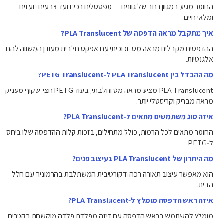
החומר מגיע במגוון רחב של גוונים — מפסטלים רכים ועד צבעים נועזים
ומלאי חיים.
איך מתקבל מראה הדפסה של PLA Translucent?
ההדפסים מקבלים מראה מט-זכוכיתי עם אפקט חלבית מעודן המשווה להם
אלגנטיות.
מה ההבדל בין PLA Translucent ל‑PETG Translucent?
PLA Translucent מציע מראה מט וחלבתי, בעוד PETG חצי-שקוף מעניק
מראה מבריק וקריסטלי יותר.
איזה סוג משתמשים מתאים ל‑PLA Translucent?
החומר מתאים לכל הרמות, כולל מתחילים, בזכות קלות ההדפסה שלו ביחס
ל‑PETG.
מה היתרון של PLA Translucent בעיצוב פנים?
הוא מאפשר עיצוב תאורה רכה ודקורטיבית המשתלבת בהרמוניה עם חלל
הבית.
איזה ראש הדפסה מומלץ ל‑PLA Translucent?
מומלץ להשתמש בראש הדפסה עם דיזה מפלדת פלדה מוקשחת בקטרים