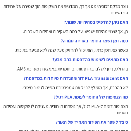
נוצר מרקם זכוכיתי מט אך רך, המדגיש את השקיפות תוך שמירה על אחידות
פני השטח.
האם ניתן להדפיס במהירויות שונות?
כן, אך שינויי מהירות ישפיעו על רמת השקיפות ואחידות השכבות.
כמה זמן נשמר החומר באריזה סגורה?
כאשר מאוחסן כראוי, הוא יכול להחזיק מעל שנה ללא פגיעה באיכות.
האם מתאים לשימוש בהדפסות ברב-צבע?
בהחלט, ניתן לשלבו בהדפסות רב-חומריות באמצעות מערכת AMS.
האם PLA Translucent דורש הגדרות מיוחדות במדפסת?
לא בהכרח, אך מומלץ לכייל את טמפרטורת הפייה לגימור מיטבי.
מה הצפיפות של החומר לעומת PLA רגיל?
הצפיפות דומה ל‑PLA רגיל, אך נוסחתו הייחודית מעניקה לו שקיפות ועמידות
נוספות.
כיצד לשפר את הפיזור האחיד של האור?