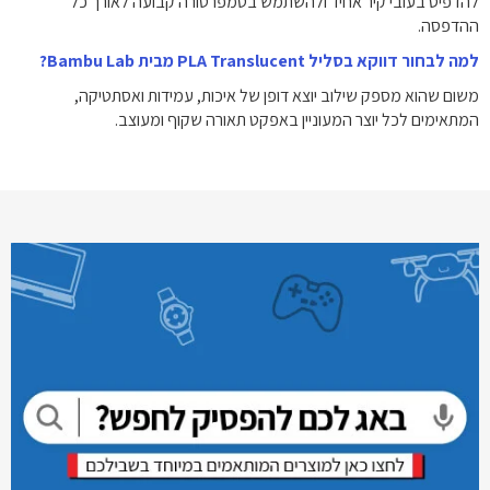
להדפיס בעובי קיר אחיד ולהשתמש בטמפרטורה קבועה לאורך כל
ההדפסה.
למה לבחור דווקא בסליל PLA Translucent מבית Bambu Lab?
משום שהוא מספק שילוב יוצא דופן של איכות, עמידות ואסתטיקה,
המתאימים לכל יוצר המעוניין באפקט תאורה שקוף ומעוצב.