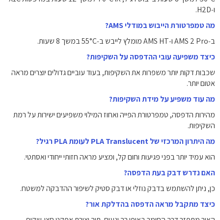
ו‑H2D.
מה טמפרטורת הייבוש במודלי AMS?
ב‑AMS 2 Pro ו‑AMS HT מומלץ לייבש ב‑55°C במשך 8 שעות.
כיצד משפיעה עובי ההדפסה על השקיפות?
שכבות דקות יותר משפרות את השקיפות, בעוד עוביים גדולים יוצרים מראה
אטום יותר.
מה עוד משפיע על מידת השקיפות?
מהירות הדפסה, טמפרטורת הפייה ואחוז המילוי משפיעים ישירות על רמת
השקיפות.
מה היתרון המרכזי של PLA Translucent לעומת PLA רגיל?
הוא עמיד יותר בפני פגיעות וחום קל, ומציע מראה חזותי ייחודי ואסתטי.
האם נדרש דבק בעת הדפסה?
כן, ניתן להשתמש בדבק נוזלי או דבק סטיק לשיפור ההדבקה למשטח.
כיצד מתקבל מראה הדפסה בהדלקת אור?
האור מתפזר דרך החומר באופן רך ונעים, תוך יצירת אפקט חצי-שקוף.