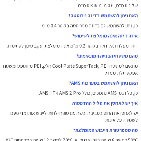
של 0.4 מ"מ, 0.6 מ"מ או 0.8 מ"מ.
האם ניתן להשתמש בדיזה נירוסטה?
כן, ניתן להשתמש גם בדיזה מנירוסטה בקוטר 0.4 מ"מ.
איזה דיזה אינה מומלצת לשימוש?
דיזה מפלדת אל-חלד בקוטר 0.2 מ"מ אינה מומלצת, עקב סיכון לסתימות.
מהם משטחי הבנייה המתאימים?
מתאים למשטחי Cool Plate SuperTack, PEI חלק, PEI מחוספס ומשטח
אפקט תלת-ממדי.
האם ניתן להשתמש במערכות AMS?
כן, כל דגמי AMS נתמכים, כולל AMS 2 Pro ו‑AMS HT.
איך יש לאחסן את סליל ההדפסה?
יש לאחסן את החוט בסביבה יבשה עם סופחי לחות ולייבש אותו מדי פעם
לשמירה על איכות.
מה טמפרטורת הייבוש המומלצת?
50°C למשך 8 שעות בייבוש רגיל, או 70°C למשך 12 שעות במדפסות X1C