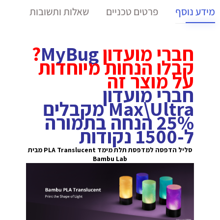
מידע נוסף
פרטים טכניים
שאלות ותשובות
חברי מועדון
MyBug
?
קבלו הנחות מיוחדות
על מוצר זה
חברי מועדון
Max\Ultra מקבלים
25% הנחה בתמורה
ל-1500 נקודות
סליל הדפסה למדפסת תלת מימד PLA Translucent
מבית
Bambu Lab