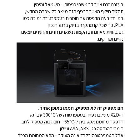
בעזרת זרם אוויר קר משתי כניסות – משמאל ומימין.
תהליך חילוף האוויר הרציף הזה מייצב כל שכבה מחדש,
במיוחד בעת הדפסה עם חומרים בטמפרטורה נמוכה כמו
PLA. כך שכל קו מתקרר בדיוק ברגע הנכון.
גם בזוויות מאתגרות, הקצוות נשארים חדים והגשרים יוצאים
נקיים ומדויקים.
חם מספיק זה לא מספיק. חממו באופן אחיד.
ה‑X2D משלבת פייה בטמפרטורה של ‎300°C‎ עם תא
הדפסה מחומם אקטיבית ל‑‎65°C‎ – חום גבוה מספיק לרוב
חומרי ההנדסה כגון ABS, ‏ASA וניילון.
אבל הטמפרטורה בלבד אינה העיקר – התא המחומם מפזר