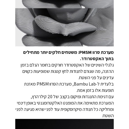
מערכת סרוו PMSM: משטחים חלקים יותר מתחילים
בתוך האקסטרודר.
גלגלי השיניים של האקסטרודר חורקים בחומר הגלם בזמן
ההזנה, מה שגורם לתנודות לחץ קטנות שמופיעות כקווים
עדינים על פני השטח.
בלעדית ל‑Bambu Lab, מערכת הסרוו PMSM מאזנת
תופעות אלו בזמן אמת.
עם דגימת התנגדות ומיקום בקצב של 20 קילו־הרץ,
המערכת מתאימה את המומנט האלקטרומגנטי באופן דינמי
ומחליקה כל תנודה מיקרוסקופית עוד לפני שהיא מגיעה לפני
השטח.