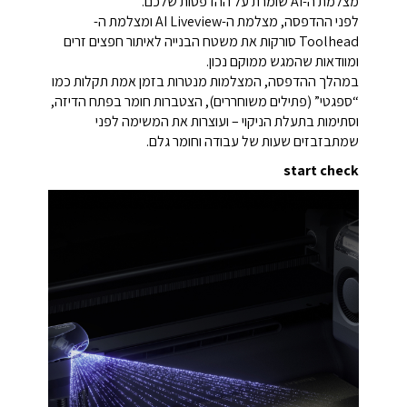
מצלמת ה-AI שומרת על ההדפסות שלכם.
לפני ההדפסה, מצלמת ה-AI Liveview ומצלמת ה-
Toolhead סורקות את משטח הבנייה לאיתור חפצים זרים
ומוודאות שהמגש ממוקם נכון.
במהלך ההדפסה, המצלמות מנטרות בזמן אמת תקלות כמו
“ספגטי” (פתילים משוחררים), הצטברות חומר בפתח הדיזה,
וסתימות בתעלת הניקוי – ועוצרות את המשימה לפני
שמתבזבזים שעות של עבודה וחומר גלם.
start check