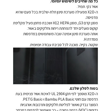
כל מה שחייבים לשימוש יומיומי.
אוויר נקי. תמיד.
ה‑X2D מפעילה מערכת סינון תלת-שלבית בכל פעם שהיא
מדפיסה.
מסנן קדם G3, מסנן H12 HEPA ושכבת פחמן פעיל מקליפת
קוקוס פועלים יחד להפחתת ריחות וחלקיקים באוויר.
אותה מערכת סינון אמינה שבה משתמשים במדפסות
מסדרת H.
שקטה. נקייה. מוכנה לכל סביבת עבודה יומיומית.
בטוח לסלון שלכם.
ה-X2D מוסמך לפי תקן UL 2904 לאיכות אוויר פנימית בעת
הדפסה עם חוטי Bambu PLA Basic ו-PETG Basic.
המוצר נבדק ואושר לפליטת חלקיקים ותרכובות אורגניות
נדיפות (VOC) ברמה נמוכה – כך שאפשר להדפיס במרחב