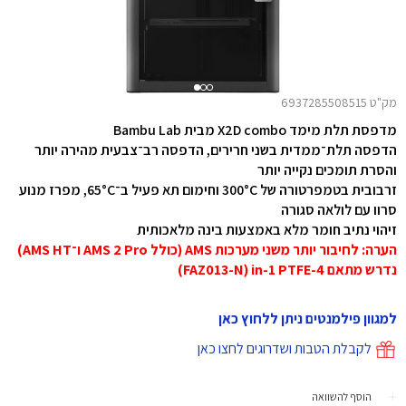
מק"ט 6937285508515
מדפסת תלת מימד X2D combo מבית Bambu Lab
הדפסה תלת־ממדית בשני חרירים, הדפסה רב־צבעית מהירה יותר
והסרת תומכים נקייה יותר
זרבובית בטמפרטורה של 300°C וחימום תא פעיל ב־65°C, מפרז מנוע
סרוו עם לולאה סגורה
זיהוי נתיב חומר מלא באמצעות בינה מלאכותית
הערה: לחיבור יותר משני מערכות AMS (כולל AMS 2 Pro ו־AMS HT)
נדרש מתאם 4-in-1 PTFE ‏(FAZ013-N)
למגוון פילמנטים ניתן ללחוץ כאן
לקבלת הטבות ושדרוגים לחצו כאן
הוסף להשוואה