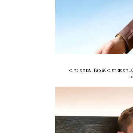
צללו לתוך ים של כיף ללא הפרעה לאחר משמרת ארוכה בעבודה וצפו ב-Hulu, Disney+ או Amazon Prime Video באיכות-1080P המפוארת ב-Tab 80. עם תמיכה ב-