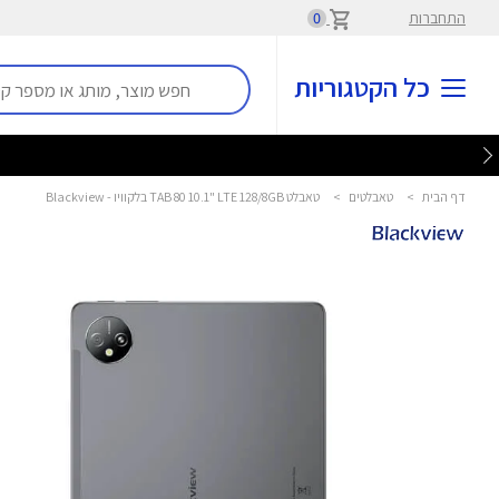
התחברות
0
כל הקטגוריות
דף הבית
>
טאבלטים
>
טאבלט TAB 80 10.1" LTE 128/8GB בלקוויו - Blackview