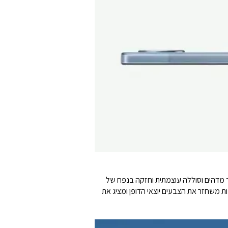
ידור. עם מסך גדול בגודל של "10.1, רמקולים כפולים עם סאונד מדהים וסוללה עוצמתית וחזקה בנפח של
יע במיוחד מהרגע שמביטים בו לראשונה, צג ה-HD עם זוויות צפיה רחבות משחזר את הצבעים יוצאי הדופן ומציג את