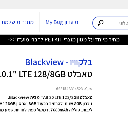
מועדון My Bug
מתנה מושלמת
מחיר מיוחד על מגוון מוצרי PETKIT לחברי מועדון >>
בלקוויו - Blackview
טאבלט TAB 80 10.1" LTE 128/8GB
מק"ט 6931548314523
טאבלט TAB 80 LTE 128/8GB מבית Blackview.
ליבות, סוללה 7680mAh. רמקול כפול לחוויות שמע מרהיבות, רמת הגנה L1 Widevine.