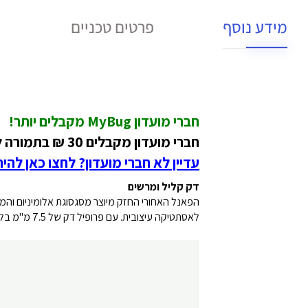
מידע נוסף
פרטים טכניים
חברי מועדון MyBug מקבלים יותר!
חברי מועדון מקבלים 30
₪
בתמורה ל-700 נקודות על מוצ
עדיין לא חברי מועדון? לחצו כאן להי
דק קליל ומרשים
לאסתטיקה עיצובית. עם פרופיל דק של 7.5 מ"מ בלבד ומשקל קל כמו נוצה של 484 גרם, הוא משיג את פסגת הניידות.