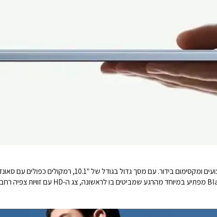
קבלו מקסימום חווית משתמש, מקסימום יעילות וביצועים ומקסימום ב
7680mAh. המסך המרשים של הBlackView Tab 80 מפת