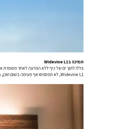
תמיכה בWidevine L1
Widevine L1, לא תפספסו אף פעימה בשום תוכן, בין אם הוא האהוב עליכם הוא מהמובילות בטלוויזיה או מהדורות הקולנוע האחרונות.