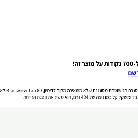
ר זה!
רשם
הפאנל האחורי 