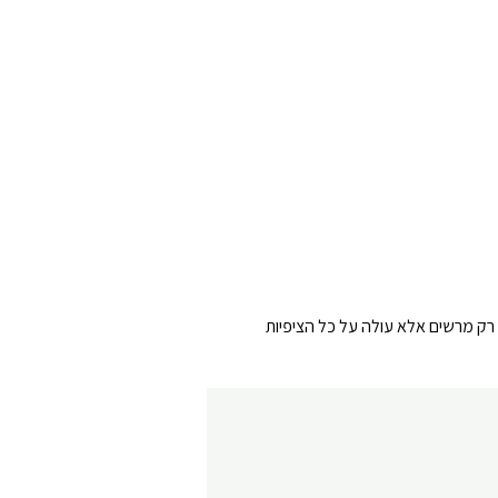
החזק מיוצר מסגסוגת אלומיניום והמסגרת המשוטחת מסוגננת שלא משאירה מקום לדימיון, Blackview Tab 80 לא רק מרשים אלא עולה על כל הציפיות