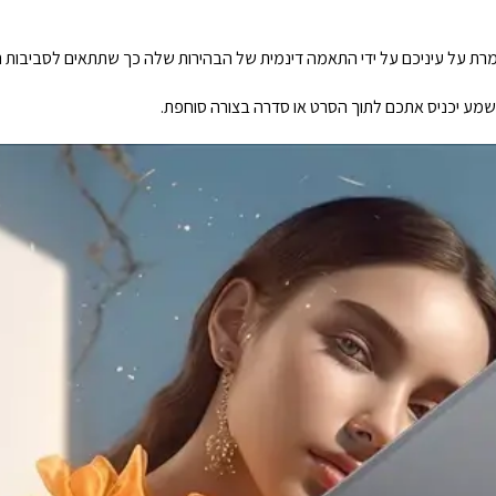
וון מצבי עיניים שונים, התצוגה של Tab 80 שומרת על עיניכם על ידי התאמה דינמית של הבהירות שלה כך שתת