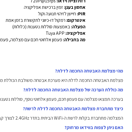
רזולוציית וידאו:
720P@15fps
אחסון בענן:
זמין ברכישת אפליקציה
PIR:
חיישן לזיהוי תנועה וקול
אינטרקום:
רמקול דו-כיווני לתקשורת בזמן אמת
הפעלה:
באמצעות סוללות נטענות (כלולות)
אפליקציה:
Tuya APP
מה בחבילה:
פעמון אלחוטי חכם עם מצלמה, פעמון
מהי מצלמת האבטחה החכמה לדלת?
מצלמת האבטחה החכמה לדלת היא מערכת אבטחה משולבת הכוללת מצלמה
מה כוללת הערכה של מצלמת האבטחה החכמה לדלת?
בערכה תמצאו מצלמה עם פעמון חכם, פעמון אלחוטי נוסף, סוללות נטענ
כיצד מתחברת מצלמת האבטחה החכמה לדלת לרשת?
המצלמה מתחברת בקלות לרשת ה-WiFi הביתית בתדר 2.4GHz לצורך קבלת התראות וצפייה מרחוק.
האם ניתן לצפות בווידאו מרחוק?