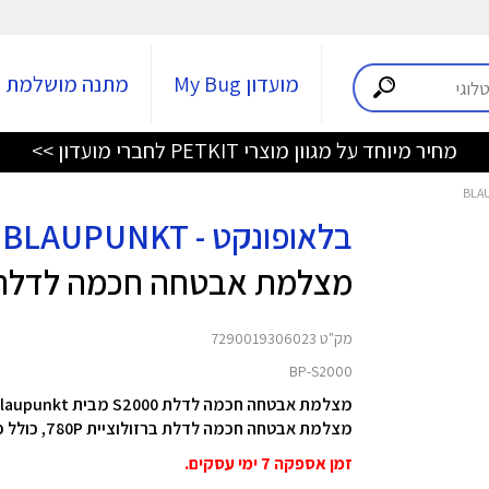
מועדון My Bug
מתנה מושלמת
מחיר מיוחד על מגוון מוצרי PETKIT לחברי מועדון >>
בלאופונקט - BLAUPUNKT
מצלמת אבטחה חכמה לדלת 2000
מק"ט 7290019306023
BP-S2000
מצלמת אבטחה חכמה לדלת S2000 מבית Blaupunkt
מצלמת אבטחה חכמה לדלת ברזולוציית 780P, כולל פעמון, אינטרקום ומצלמה
זמן אספקה 7 ימי עסקים.