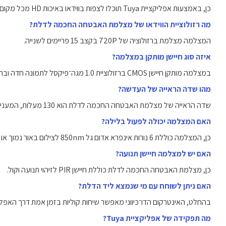
כן, באמצעות אפליקציית Tuya תוכלו לצפות בווידאו באיכות HD מכל מקום בעולם.
מה רזולוציית הווידאו של מצלמת האבטחה החכמה לדלת?
המצלמה מצלמת ברזולוציה של 720P בקצב 15 פריימים לשנייה.
איזה סוג חיישן מותקן במצלמה?
במצלמה מותקן חיישן CMOS ברזולוציית 1.0 מגה־פיקסל לתמונה חדה וברורה.
מהו שדה הראייה של העדשה?
שדה הראייה של מצלמת האבטחה החכמה לדלת הוא 130 מעלות, המעניק כיסוי רחב לאזור הכניסה.
האם המצלמה יכולה לפעול בלילה?
כן, המצלמה כוללת 6 נורות אינפרא אדום גל 850nm לצילום באור נמוך או בחשכה מוחלטת.
האם יש למצלמה חיישן תנועה?
כן, מצלמת האבטחה החכמה לדלת כוללת חיישן PIR לזיהוי תנועה וקול.
האם ניתן לשוחח עם מי שנמצא ליד הדלת?
בהחלט, האינטרקום הדו־כיווני מאפשר שיחות קוליות בזמן אמת דרך האפלי
מה תפקידה של אפליקציית Tuya?