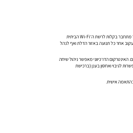
המכשיר מתחבר בקלות לרשת ה־Wi-Fi הביתית
ת אפליקציה ייעודית תוכלו לצפות בווידאו באיכות HD, לעקוב אחר כל תנועה באזור הדלת ואף לנהל
ם.
האינטרקום הדו־כיווני מאפשר ניהול שיחה
וברורה, עם אפשרות לגיבוי ואחסון בענן (ברכישת