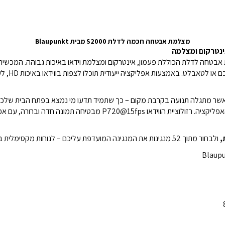
מצלמת אבטחה חכמה לדלת S2000 מבית Blaupunkt
נטרקום ומצלמה
בטחה לדלת הכוללת פעמון, אינטרקום ומצלמת וידאו באיכות גבוהה.
כם או לטאבלט.
באמצעו
כאשר מתגלה תנועה בקרבת מקום – כך שתמיד תדעו מי נמצא בפתח הבית שלכ
האפליקציה.
רזולוציית הווידאו P720@15fps מבטיחה תמונה חדה 
,
ולבחור מתוך 52 מנגינות את המנגינה המועדפת עליכם – לנוחות מקסימלית בהתאמה אישית.