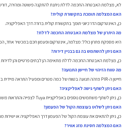
לא, מצלמת האבטחה החכמה לדלת ניתנת להתקנה פשוטה ומהירה, דורשת רק חיבור WiFi וסו
האם המצלמה תומכת בתקשורת קולית?
כן, האינטרקום הדו־כיווני תומך בתקשורת קולית ברורה דרך האפליקציה.
מה היתרון של מצלמת האבטחה החכמה לדלת?
היא מספקת פתרון כולל: מצלמה, אינטרקום ופעמון חכם במכשיר אחד, המסי
האם ניתן להשתמש בה גם בבניין דירות?
כן, מצלמת האבטחה החכמה לדלת מתאימה הן לבתים פרטיים והן לדירות בב
מה טווח הזיהוי של חיישן התנועה?
חיישן ה-PIR מזהה תנועה בטווח של כמה מטרים ומפעיל התראה מיידית באפליקציה.
האם ניתן לשתף גישה לאפליקציה?
כן, ניתן לשתף משתמשים נוספים באפליקציית Tuya לצפייה והתראות משותפות.
האם ניתן לשלוט בעוצמת הקול של הפעמון?
כן, ניתן להתאים את עוצמת הקול של הפעמון דרך האפליקציה או ישירות מ
האם המצלמה חסינת מזג אוויר?