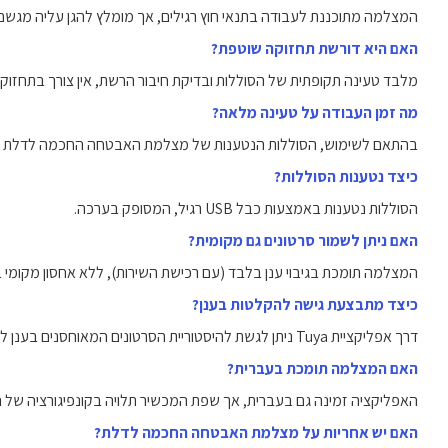
המצלמה מתוכננת לעבודה בתנאי חוץ רגילים, אך מומלץ להגן עליה מגשם 
האם היא דורשת תחזוקה שוטפת?
מלבד טעינה תקופתית של הסוללות ובדיקת חיבור הרשת, אין צורך בתחזוק
מה זמן העבודה על טעינה מלאה?
בהתאם לשימוש, הסוללות הנטענות של מצלמת האבטחה החכמה לדלת מספ
כיצד נטענות הסוללות?
הסוללות נטענות באמצעות כבל USB רגיל, המסופק בערכה.
האם ניתן לשמור סרטונים גם מקומית?
המצלמה תומכת בגיבוי ענן בלבד (עם רכישת השירות), ללא אחסון מקומי בכ
כיצד מתבצעת גישה להקלטות בענן?
דרך אפליקציית Tuya ניתן לגשת להיסטוריית הסרטונים המאוחסנים בענן לצפייה או הורדה.
האם המצלמה תומכת בעברית?
האפליקציה זמינה גם בעברית, אך שפת המכשיר תלויה בקונפיגורציה של 
האם יש אחריות על מצלמת האבטחה החכמה לדלת?