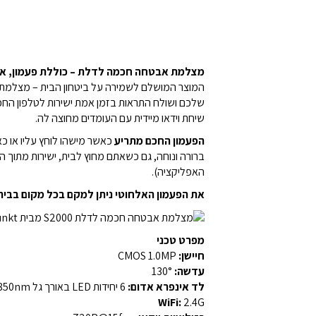
מצלמת אבטחה חכמה לדלת – כוללת פעמון, אי
המוצר המושלם לשמירה על ביטחון הבית – מצלמת א
שלכם ושולח התראות בזמן אמת ישירות לטלפון הח
שיחת וידאו מיידית עם העומדים מחוצה לה.
הפעמון החכם מתריע
כאשר מישהו לוחץ עליו או 
ברורה ונוחה, גם כשאתם מחוץ לבית, ישירות מתוך 
האפליקציה).
את הפעמון האלחוטי ניתן למקם בכל מקום בבית
מפרט טכני
חיישן:
CMOS 1.0MP
עדשה:
130°
לד אינפרא אדום:
6 יחידות LED באורך גל 850nm
WiFi:
2.4G