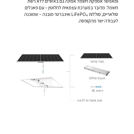
ומאפשר אספקת חשמל אמינה גם באזורים ללא רשת
חשמל. מדובר במערכת עצמאית לחלוטין – עם פאנלים
סולאריים, סוללות LiFePO₄ ואינברטר מובנה – שמוכנה
לעבודה ישר מהקופסה.