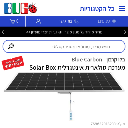
כל הקטגוריות
סניפים
צור קשר
0
מחיר מיוחד על מגוון מוצרי PETKIT לחברי מועדון >>
בלו קרבון - Blue Carbon
מערכת סולארית אינטגרלית Solar Box
מק"ט 769632018233