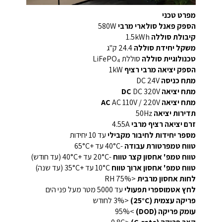
מפרט טכני
הספק פאנל סולארי מרבי
580W
קיבולת סוללה
1.5kWh
משקל יחידת סוללה
24.4 ק"ג
טכנולוגיית סוללה
סוללת LiFePO₄
הספק יציאה מרבי רציף
1kW
מתח כניסה
DC 24V
מתח יציאה DC
DC 320V
מתח יציאה AC
AC 110V / 220V
תדירות יציאה
50Hz
זרם יציאה רציף מרבי
4.55A
מספר יחידות לחיבור מקבילי
עד 10 יחידות
טווח טמפרטורת עבודה
-40°C עד +65°C
טווח טמפ' אחסון קצר טווח
-20°C עד +40°C (עד חודש)
טווח טמפ' אחסון ארוך טווח
10°C עד +35°C (עד שנה)
לחות אחסון מרבית
<75% RH
לחץ אטמוספרי תפעולי
עד 5000 מטר מעל פני הים
פריקה עצמית (25°C)
<3% לחודש
עומק פריקה (DOD)
>95%