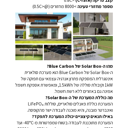
קצב פריקה (C-rate)
<0.8C
מספר מחזורי טעינה
>8000 מחזורים (@<0.5C)
מהו ה-Solar Box של Blue Carbon?
ה-Solar Box של Blue Carbon הוא מערכת סולארית
אינטגרלית המספקת פתרון אנרגיה עצמאי עם תפוקה של
1kW וקיבולת סוללה של 1.5kWh, ומאפשרת אספקת חשמל
אמינה גם באזורים ללא רשת חשמל.
מה כוללת המערכת של ה-Solar Box?
המערכת כוללת פאנלים סולאריים, סוללות LiFePO₄
ואינברטר מובנה, והיא מוכנה לעבודה ישר מהקופסה.
באילו תנאים קיצוניים יכולה המערכת לתפקד?
המערכת מתוכננת לעבודה בטווח טמפרטורות מ-40°C- ועד