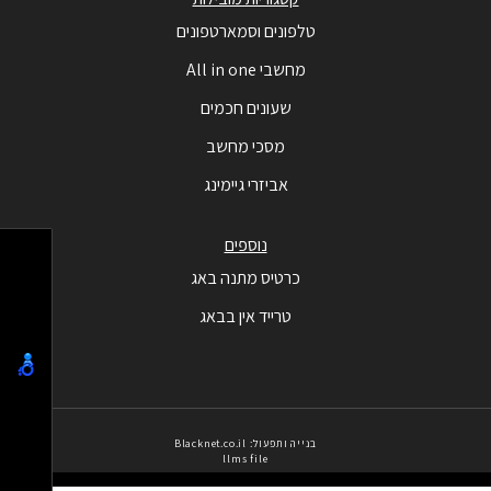
טלפונים וסמארטפונים
מחשבי All in one
שעונים חכמים
מסכי מחשב
אביזרי גיימינג
נוספים
כרטיס מתנה באג
טרייד אין בבאג
בנייה ותפעול: Blacknet.co.il
llms file