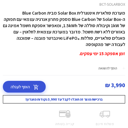
BCT-SOLARBOX
מערכת סולארית אינטגרלית Solar Box
מבית Blue Carbon
ה-Solar Box של Blue Carbon מספק פתרון אנרגיה עצמאי עם תפוקה
של 1kW וקיבולת סוללה של 1.5kWh, ומאפשר אספקת חשמל אמינה גם
באזורים ללא רשת חשמל. מדובר במערכת עצמאית לחלוטין – עם
פאנלים סולאריים, סוללות LiFePO₄ ואינברטר מובנה – שמוכנה
לעבודה ישר מהקופסה
זמן אספקה 15 ימי עסקים.
הוסף להשוואה
3,990 ₪
הוסף לעגלה
ברכישת מוצר זה תוכלו לקבל עד 3,990 נקודות מועדון!
משלוח חינם
קנייה בטוחה