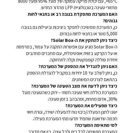
65°C+, עם יכולת פריקה עמוקה של מעל 95% ומעל 8000
מחזורי טעינה בטכנולוגיית LFP מהדור החדש.
האם המערכת מתפקדת בגובה רב או בתנאי לחות
גבוהים?
כן, המערכת ממשיכה לתפקד ביציבות וביעילות גם בגובה
5,000 מטר או בתנאי לחות גבוהים.
כיצד ניתן להתקין את ה-Solar Box?
ה-Solar Box מגיע עם אפשרות התקנה על עמוד, במרפסת
או על הקרקע בזווית אופטימלית, עם מחברים מוזהבים
ויחידת סוללה קומפקטית וקלה לתחזוקה.
האם ניתן להגדיל את ההספק של המערכת?
כן, ניתן לשלב עד 10 יחידות במקביל להגדלת ההספק
בהתאם לצרכים המשתנים.
כיצד ניתן לדעת את מצב הטעינה של המערכת?
המערכת כוללת חיווי טעינה חזותי – ירוק כשהטעינה מעל
30%, אדום מתחת, ומהבהב בזמן טעינה.
כיצד מפעילים את המערכת?
ישנו לחצן הפעלה/כיבוי נוח להפעלה ישירה, ונורת חיווי
חכמה שדואגת שתמיד תדעו מתי המערכת פעילה.
למי מתאימה המערכת?
המערכת מתאימה לכל בית ולכל עונה, בין אם מדובר