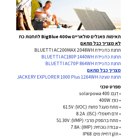
תאימות פאנלים סולאריים BigBlue 400w לתחנות כח
לא מצריך כבל מתאם
תחנת כח ניידת BLUETTI AC200MAX 2048WH
תחנת כח ניידת BLUETTI AC180P 1440WH
תחנת כח ניידת BLUETTI AC70P 864WH
מצריך כבל מתאם
תחנת טעינה JACKERY EXPLORER 1000 Plus 1264WH
מפרט טכני
• דֶגֶם: solarpowa 400
• כּוֹחַ: 400W
• מתח מעגל פתוח: (VOC): 61.5V
• זרם חשמלי: (ISC): 8.2A
• מתח בהספק מרבי: (VMP): 51.30V
• עבודה נוכחית: (IMP): 7.8A
• תקן דחיית מים: IP68