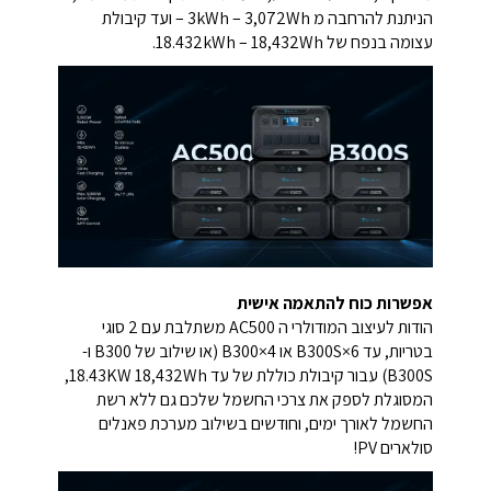
הניתנת להרחבה מ 3kWh – 3,072Wh – ועד קיבולת
עצומה בנפח של 18.432kWh – 18,432Wh.
אפשרות כוח להתאמה אישית
הודות לעיצוב המודולרי ה AC500 משתלבת עם 2 סוגי
בטריות, עד 6×B300S או 4×B300 (או שילוב של B300 ו-
B300S) עבור קיבולת כוללת של עד 18.43KW 18,432Wh,
המסוגלת לספק את צרכי החשמל שלכם גם ללא רשת
החשמל לאורך ימים, וחודשים בשילוב מערכת פאנלים
סולארים PV!