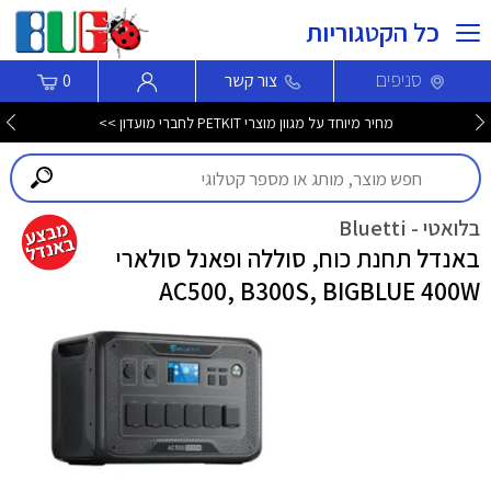
כל הקטגוריות
סניפים
צור קשר
0
מחיר מיוחד על מגוון מוצרי PETKIT לחברי מועדון >>
בלואטי - Bluetti
באנדל תחנת כוח, סוללה ופאנל סולארי
AC500, B300S, BIGBLUE 400W