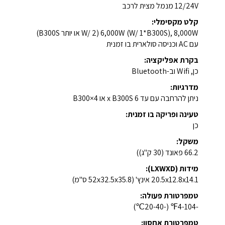
12/24V מנמל מצית לרכב
קלט מקסימלי:
6,000W (W/ 1*B300S), 8,000W (W/ 2 או יותר B300S)
עם AC וכניסה סולארית בו זמנית
בקרת אפליקציה:
כן, Wifi וב-Bluetooth
מדרגיות:
ניתן להרחבה עם עד 6 x B300S או 4×B300
טעינה ופריקה בו זמנית:
כן
משקל:
66.2 פאונד (30 ק"ג))
מידות (LXWXD):
20.5x12.8x14.1 אינץ' (52x32.5x35.8 ס"מ)
טמפרטורת פעולה:
-4-104℉ (-20-40℃)
טמפרטורת אחסון: