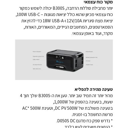
מקור כוח עצמאי
יותר מחבילת סוללות הרחבה, B300S יכולה לשמש כמקור
כוח עצמאי מכיוון שהוא כולל יציאות מגוונות – 100W USB-C,
יציאת מצת סיגריות 12V/10A ו-18W USB-A כדי להזין את
הסמארטפונים, המחשבים הניידים, המאווררים, האורות,
מקרר, ועוד באופן עצמאי.
טעינה מהירה להפליא
מהיר יותר זה תמיד טוב יותר. טען את ה-B300S שלך תוך 4
שעות, בטעינה בהספק של 1,000W,
בטעינה משולבת של DC PV 500W, וטעינת AC* 500W
מרשת החשמל בו-זמנית.
* נדרש ספק כח מדגם D050S DC.
* הנתונים מיועדים לעיון בלבד.