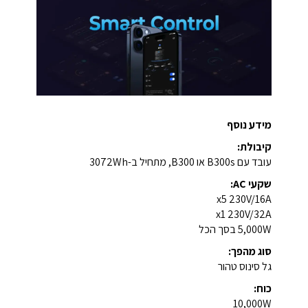
מידע נוסף
קיבולת:
עובד עם B300s או B300, מתחיל ב-3072Wh
שקעי AC:
x5 230V/16A
x1 230V/32A
5,000W בסך הכל
סוג מהפך:
גל סינוס טהור
כוח:
10,000W