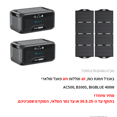
מק"ט 7290117628461
באנדל תחנת כוח,
זוג
סוללות
וזוג
פאנל סולארי
AC500, B300S, BIGBLUE 400W
מחיר מיוחד!
בתוקף עד ה-30.5.25 או עד גמר המלאי, המוקדם שמביניהם.