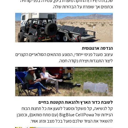
שכבת ה-ETFE החזקה מיוצרת ביפן, עמידה בפני קורוזיה
וכתמים אך שומרת על הבהירות שלה.
הנדסה ארגונומית
עיצוב מעגל פנימי ייחודי, המונע מהתאים הסולאריים הקצרים
ליצור התנגדות ויצירת נקודה חמה.
לטובת כדור הארץ ולהנאות הקטנות בחיים
קל לנשיאה, קל משקל ומסוגל לטעון את כל תחנות הכוח
הניידות של BigBlue CellPowa (עם מתח מותאם), וכמובן
להשאיר את הציוד שלכם פועל בכל מצב ומזג אוויר.