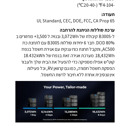
-4-104℉ (-20-40℃)
תעודה:
UL Standard, CEC, DOE, FCC, CA Prop 65
ערכת סוללות הניתנת להרחבה
ל-B300S קיבולת של 3,072Wh ובנויה ל 3,500+ מחזורים ב
80% DOD. חבר 6 יחידות סוללות B300S עם לתחנת כח
AC500, ותקבל תחנת כוח ענקית עם אגירת חשמל בנפח
18,432Wh. מערכת אגירה זאת בנפח של 18.432kWh
קוט”ש אפילו מספיקה כדי להפעיל את הבית שלך ולעבור
הפסקת חשמל חמורה, כמו גם קרוואן RV, וכל פעילות
אינטנסיבית אחרת ללא חיבור לרשת החשמל.