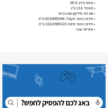
• יציאת פלט: MC4
• משקל: 13.6 ק"ג
• סוג תא: סיליקון מונו-גבישי
• מידות כאשר מקופל: 653X985X46 מ"מ
• מידות כאשר פתוח: 2611X985X20 מ"מ
• אחריות: שנה