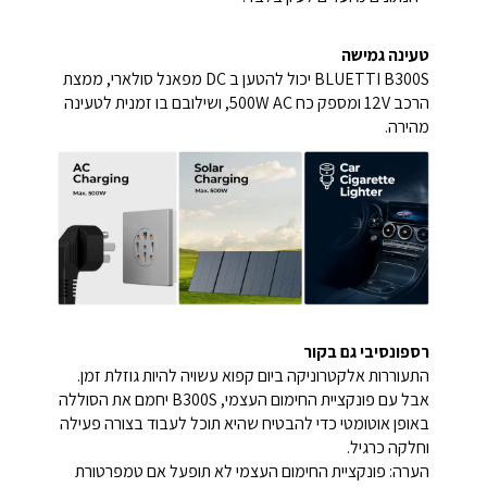
טעינה גמישה
BLUETTI B300S יכול להטען ב DC מפאנל סולארי, ממצת
הרכב 12V ומספק כח 500W AC, ושילובם בו זמנית לטעינה
מהירה.
רספונסיבי גם בקור
התעוררות אלקטרוניקה ביום קפוא עשויה להיות גוזלת זמן.
אבל עם פונקציית החימום העצמי, B300S יחמם את הסוללה
באופן אוטומטי כדי להבטיח שהיא תוכל לעבוד בצורה פעילה
וחלקה כרגיל.
הערה: פונקציית החימום העצמי לא תופעל אם טמפרטורת