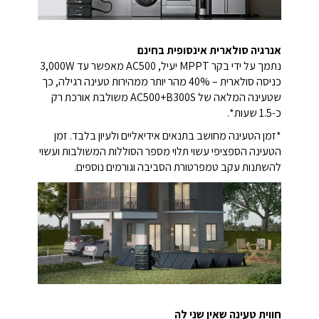
אנרגיה סולארית אינסופית בחינם
נתמך על ידי בקר MPPT יעיל, AC500 מאפשר עד 3,000W
כניסה סולארית – 40% מהר יותר ממהירות טעינה רגילה, כך
שטעינה המלאה של AC500+B300S משולבת אורכת רק
כ-1.5 שעות*.
*זמן הטעינה מחושב בתנאים אידיאליים ולעיון בלבד. זמן
הטעינה הספציפי עשוי תלוי מספר הסוללות המשולבות ועשוי
להשתנות עקב טמפרטורת הסביבה וגורמים נוספים.
חווית טעינה שאין שני לה