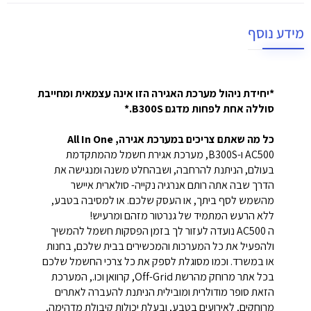
מידע נוסף
*יחידת ניהול מערכת האגירה הזו אינה עצמאית ומחייבת
סוללה אחת לפחות מדגם B300S.*
כל מה שאתם צריכים במערכת אגירה, All In One
AC500 ו-B300S, מערכת אגירת חשמל מהמתקדמת
בעולם, הניתנת להרחבה, ושבהחלט משנה ומנגישה את
הדרך שבה אתה רותם אנרגיה נקייה- סולארית איישר
מהשמש לסף ביתך, או העסק שלכם. או למסיבה בטבע,
ללא הרעש המתמיד של גנרטור מזהם ומרעיש!
ה AC500 נועדה לעזור לך בזמן הפסקות חשמל להמשיך
ולהפעיל את כל המערכות והמכשירים בבית שלכם, בחנות
או במשרד. וכמו מסוגלת לספק את כל צרכי החשמל שלכם
בכל אתר מרוחק מהרשת Off-Grid, קרוואן וכו., המערכת
הזאת סופר מודולרית ומובילית הניתנת להעברה לאתרים
מרוחקים, לאירועים בטבע, ובעלת יכולות קיבולת מדהימה,