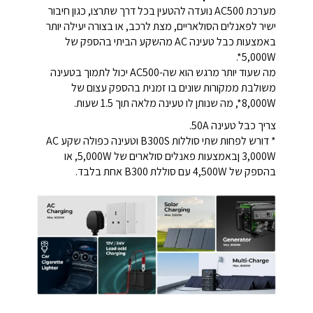
מערכת AC500 נועדה להטעין בכל דרך שתרצו, כגון חיבור
ישיר לפאנלים הסולאריים, מצת לרכב, או בצורה יעילה יותר
באמצעות כבל טעינה AC מהשקע הביתי בהספק של
5,000W*.
מה שעוד יותר מרגש הוא שה-AC500 יכול לתמוך בטעינה
משולבת ממקורות שונים בו זמנית בהספק עצום של
8,000W*, מה שנותן לו טעינה מלאה תוך 1.5 שעות.
צריך כבל טעינה 50A.
* דורש לפחות שתי סוללות B300S וטעינה כפולה שקע AC
3,000W ןבאמצעות פאנלים סולארים של 5,000W, או
בהספק של 4,500W עם סוללת B300 אחת בלבד.