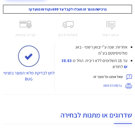
ברכישת מוצר זה תוכלו לקבל עד 699 נקודות מועדון!
יבואן רשמי
משלוח חינם
קנייה בטוחה
אחריות: שנה ע"י יבואן רשמי - באג
מולטיסיסטם בע"מ
עד 18 תשלומים ללא ריבית.
החל מ-
38.83
₪
לחודש.
לחץ
לבדיקת מלאי המוצר בסניפי
שאל אותנו על מוצר זה
BUG
גרסת הדפסה
שדרוגים או מתנות לבחירה