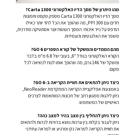
מהו היתרון של מסך הדיו האלקטרוני Carta 1300?
מסך הדיו האלקטרוני Carta 1300 מספק טקסט ותמונות
חדים עם 300 PPI, מה שהופך את הכל לחד יותר כאילו
הודפס על נייר איכותי. המסך השטוח יוצר אסתטיקה מודרנית,
משפר את האלגנטיות והעמידות.
מהם הממדים והמשקל של קורא הספרים GO 6?
הקורא האלקטרוני בגודל "6, בעובי של 6.8 מ"מ בלבד
ומשקל של 146 גרם, מה שהופך אותו לנוח לנשיאה לכל
מקום.
כיצד ניתן להתאים את חוויית הקריאה ב-GO 6?
באמצעות אפליקציית הקריאה המתקדמת NeoReader,
ניתן ליהנות ממגוון רחב של תכונות המותאמות לצרכים
האישיים של המשתמש.
כיצד ניתן להחליף בין מצב בהיר למצב כהה?
ניתן לעבור בקלות בין ערכות נושא בהירות לכהות ולהתאים
את חוויית הקריאה למראה נקי ומרגיע או למראה עתידני