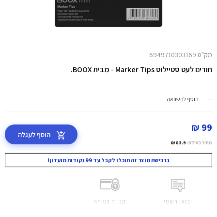
מק"ט 6949710303169
חודים לעט סטיילוס Marker Tips - מבית BOOX.
הוסף להשוואה
99 ₪
הוסף לעגלה
מחיר באילת:
83.9 ₪
ברכישת מוצר זה תוכלו לקבל עד 99 נקודות מועדון!
יבואן רשמי
קנייה בטוחה