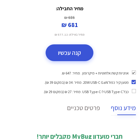
מחיר החבילה:
686 ₪
681 ₪
מחיר באילת:
577.12 ₪
קנה עכשיו
אוזניות קשת אלחוטיות + מיקרופון . מחיר: 647 ₪.
מטען קיר כפול 20W USB-C GaN
. מחיר: 34 ₪ (במקום 39 ₪).
כבל USB Type-C ל-USB Type-C
. מחיר: 27 ₪ (במקום 29 ₪).
מידע נוסף
פרטים טכניים
חברי מועדון MyBug מקבלים יותר!