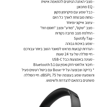
- מצבי האזנה הניתנים להתאמה אישית
- EQ מתכוונן
- כבל שמע עם מיקרופון מקוון
- נוחות מובטחת לאורך כל היום
- עיצוב אייקוני ומיוחד
- מצב "שקט", "מודע" ומצב "חוסם רוח"
- החלפת מצב מרובה נקודות
- Spotify Tap
- שמע באיכות גבוהה
- הגדרות קבועות מראש לסאונד הטוב ביותר עבורכם
- חיי סוללה של עד 24 שעות
- טעינה באמצעות כבל USB-C
- חיבור אלחוטי חזק ואמין עם Bluetooth 5.1
* בדיקה שבוצעה על ידי Bose עם ביטול רעשים פעיל
והשמעת שמע בעוצמה של 75 dBSPL. חיי הסוללה
משתנים בהתאם להגדרות ולשימוש.