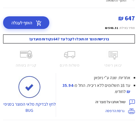
הוסף להשוואה
647 ₪
הוסף לעגלה
מחיר באילת:
548.31 ₪
ברכישת מוצר זה תוכלו לקבל עד 647 נקודות מועדון!
יבואן רשמי
משלוח חינם
קנייה בטוחה
אחריות: שנה ע"י ניופאן
עד 18 תשלומים ללא ריבית.
החל מ-
35.94
₪
לחודש.
שאל אותנו על מוצר זה
לחץ
לבדיקת מלאי המוצר בסניפי
BUG
גרסת הדפסה