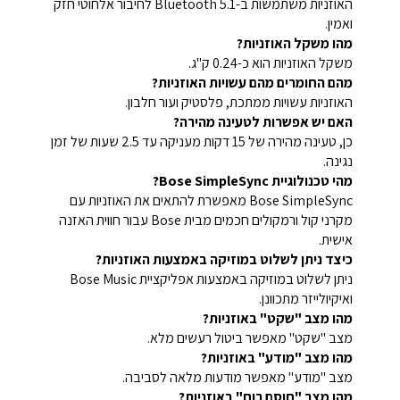
האוזניות משתמשות ב-Bluetooth 5.1 לחיבור אלחוטי חזק
ואמין.
מהו משקל האוזניות?
משקל האוזניות הוא כ-0.24 ק"ג.
מהם החומרים מהם עשויות האוזניות?
האוזניות עשויות ממתכת, פלסטיק ועור חלבון.
האם יש אפשרות לטעינה מהירה?
כן, טעינה מהירה של 15 דקות מעניקה עד 2.5 שעות של זמן
נגינה.
מהי טכנולוגיית Bose SimpleSync?
Bose SimpleSync מאפשרת להתאים את האוזניות עם
מקרני קול ורמקולים חכמים מבית Bose עבור חווית האזנה
אישית.
כיצד ניתן לשלוט במוזיקה באמצעות האוזניות?
ניתן לשלוט במוזיקה באמצעות אפליקציית Bose Music
ואיקיולייזר מתכוונן.
מהו מצב "שקט" באוזניות?
מצב "שקט" מאפשר ביטול רעשים מלא.
מהו מצב "מודע" באוזניות?
מצב "מודע" מאפשר מודעות מלאה לסביבה.
מהו מצב "חוסם רוח" באוזניות?