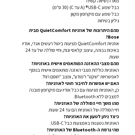
מארז נשיאה קשיח
כבל שמע USB-C® (A עד C) (30 ס"מ)
כבל שמע עם מיקרופון מקוון
גיליון בטיחות
מהם היתרונות של אוזניות QuietComfort מבית
Bose?
אוזניות QuietComfort מציעות ביטול רעשים אגדי, אודיו
באיכות גבוהה, עיצוב קלאסי ונוח, וחיי סוללה של עד 24
שעות.
מהם מצבי ההאזנה המותאמים אישית באוזניות?
האוזניות כוללות מצבי האזנה מותאמים אישית בנוסף
לאפשרויות "שקט" ו"מודע", ומצב "חוסם רוח".
האם יש אפשרות לחיבור חוטי לאוזניות?
כן, האוזניות מגיעות עם כבל אודיו עם מיקרופון מובנה
למצבים ללא Bluetooth.
מהו משך חיי הסוללה של האוזניות?
חיי הסוללה של האוזניות הם עד 24 שעות.
כיצד ניתן לטעון את האוזניות?
האוזניות נטענות באמצעות כבל USB-C.
מהי גרסת ה-Bluetooth של האוזניות?