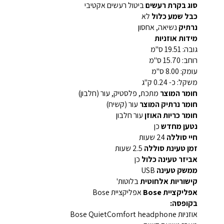
סוג בקרת רעשים
ביטול רעשים אקטיבי
כבל שמע כלול
לא
נרתיק
נשיאה, אחסון
מידות אוזניות
גובה: 19.51 ס"מ
רוחב: 15.70 ס"מ
עומק: 8.00 ס"מ
משקל: כ- 0.24 ק"ג
חומר המוצר
מתכת, פלסטיק, עור (חלבון)
חומר נרתיק המוצר
עור (קשיח)
חומר כריות האוזן
עור חלבון
נטען מחדש
כן
חיי סוללה
24 שעות
זמן טעינת סוללה
2.5 שעות
אביזר טעינה כלול
כן
ממשק טעינה
USB
קישוריות אלחוטית
בלוטות'
אפליקציית Bose
אפליקציית Bose
בקופסה:
אוזניות Bose QuietComfort headphone