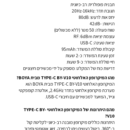
תבנית פופולרית: רב-כיוונית
תגובת תדר: 20Hz-16kHz
יחס אות לרעש: 80dB
רגישות: -42dB
טווח פעולה: 50 מטר (ללא מכשולים)
עוצמת יציאת RF: 6dBm
יציאת טעינה: USB-C
קיבולת סוללת המשדר: 95mAh
זמן טעינת המשדר: כ-2 שעות
חיי סוללת המשדר: כ-9 שעות
דרישת כוח של המקלט: מסופק על ידי מכשירים חיצוניים
מהו המיקרופון האלחוטי TYPE-C BY-V10 מבית BOYA?
המיקרופון האלחוטי TYPE-C BY-V10 מבית BOYA הוא
מערכת מיקרופון אלחוטי בתדר 2.4GHz, אולטרה קומפקטי
ונייד, המיועד למכשירים עם חיבורי USB-C.
מהם היתרונות של המיקרופון האלחוטי TYPE-C BY-
V10?
היתרונות כוללים מיקרופון מובנה רב-כיווני לקליטת קול
ב-360°, ביטול רעשים ניתן לבחירה, זיווג אוטומטי וחיבור