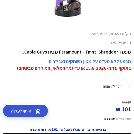
מק"ט 5060525896453
02512916EU
מעמד Paramount - Tmnt: Shredder מבית Cable Guys.
מבצע ללא מע"מ על מגוון משחקים ואביזרים
בתוקף עד ה-15.8.2026 או עד גמר המלאי, המוקדם מביניהם!
הוסף להשוואה
119 ₪
101 ₪
הוסף לעגלה
מחיר באילת:
85.59 ₪
ברכישת מוצר זה תוכלו לקבל עד 101 נקודות מועדון!