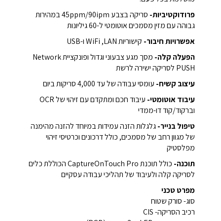
פרודוקטיביות-
סריקה בצבע 45ppm/90ipm במהירות
גבוהה עם מזין מסמכים אוטומטי ל-60 גיליונות
אפשרויות חיבור-
קישוריות LAN, ‏WiFi ו-USB
הפעלה קלה-
מסך מגע צבעוני וגדול ופונקציית Network
PUSH לסריקה ישירה לרשת
עיצוב קשיח-
עומסי עבודה של עד 4,000 סריקות ביום
עיבוד אוטומטי-
עיבוד חכם ומתקדם עם זיהוי של OCR
וברקוד/קוד דו-ממדי
טיפול בנייר-
גלגלות הזנה עמידות במיוחד להזנה מהימנה
של מגוון רחב של מסמכים, כולל דרכונים וכרטיסי זיהוי
מפלסטיק
תוכנה-
כולל תוכנת CaptureOnTouch Pro הכוללת כלים
לסריקה קלה ולעיבוד של תהליכי עבודה עסקיים
מפרט טכני
סוג- סורק שטוח
רכיב הסריקה- CIS