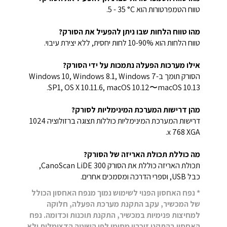
טווח הטמפרטורות הוא ‎5 - 35 °C.
מהו טווח הלחות שבו ניתן להפעיל את הסורק?
טווח הלחות הוא 10-90% לחות יחסית, ללא יצירת עיבוי.
אילו מערכות הפעלה נתמכות על ידי הסורק?
הסורק תומך ב-Windows 10, Windows 8.1, Windows 7
SP1, OS X 10.11.6, macOS 10.12〜macOS 10.13.
מהן דרישות המערכת המינימליות לסורק?
דרישות המערכת המינימליות כוללות תצוגה ברזולוציה ‎1024
x 768 XGA.
מה כוללת תכולת האריזה של הסורק?
תכולת האריזה כוללת את הסורק CanoScan LiDE 300,
כבל USB, וספרי הדרכה ומסמכים אחרים.
* נפח האחסון הפנוי לשימוש נמוך מנפח האחסון הכולל
של המכשיר, עקב התקנת מערכת הפעלה, חלוקה
למחיצות פנימיות במכשיר, התקנת תוכנות וכדומה. נפח
האחסון בהתקני זיכרון מסומן לפי השיטה הדצימלית ולא