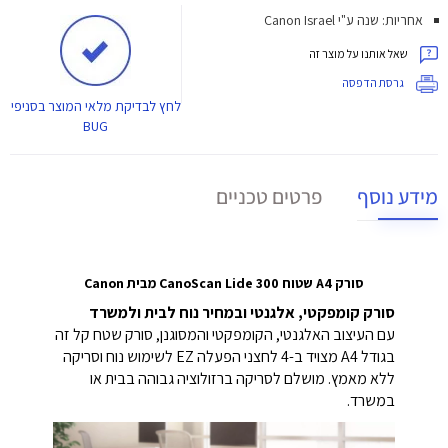
אחריות: שנה ע"י Canon Israel
שאל אותנו על מוצר זה
גרסת הדפסה
לחץ
לבדיקת מלאי המוצר בסניפי
BUG
מידע נוסף
פרטים טכניים
סורק A4 שטוח CanoScan Lide 300 מבית Canon
סורק קומפקטי, אלגנטי ובמחיר נוח לבית ולמשרד
עם העיצוב האלגנטי, הקומפקטי והמסוגנן, סורק שטח קל זה
בגודל A4 מצויד ב-4 לחצני הפעלה EZ לשימוש נוח וסריקה
ללא מאמץ. מושלם לסריקה ברזולוציה גבוהה בבית או
במשרד.