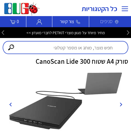
כל הקטגוריות
סניפים
צור קשר
0
מחיר מיוחד על מגוון מוצרי PETKIT לחברי מועדון >>
סורק A4 שטוח CanoScan Lide 300