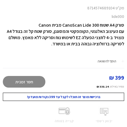
מק"ט 8714574689104
lide300
סורק A4 שטוח CanoScan Lide 300 מבית Canon
עם העיצוב האלגנטי, הקומפקטי והמסוגנן, סורק שטח קל זה בגודל A4
מצויד ב-4 לחצני הפעלה EZ לשימוש נוח וסריקה ללא מאמץ. מושלם
לסריקה ברזולוציה גבוהה בבית או במשרד.
הוסף להשוואה
399 ₪
חסר זמנית
מחיר באילת:
338.14 ₪
ברכישת מוצר זה תוכלו לקבל עד 399 נקודות מועדון!
יבואן רשמי
קנייה בטוחה