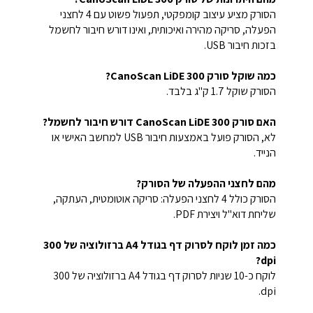
הסורק מציע עיצוב קומפקטי, תפעול פשוט עם 4 לחצני
הפעלה, סריקה מהירה ואיכותית, ואינו דורש חיבור לחשמל
בזכות חיבור USB.
כמה שוקל סורק CanoScan LiDE 300?
הסורק שוקל 1.7 ק"ג בלבד.
האם סורק CanoScan LiDE 300 דורש חיבור לחשמל?
לא, הסורק פועל באמצעות חיבור USB למחשב האישי או
הנייד.
מהם לחצני ההפעלה של הסורק?
הסורק כולל 4 לחצני הפעלה: סריקה אוטומטית, העתקה,
שליחת דוא"ל ויצירת PDF.
כמה זמן לוקח לסרוק דף בגודל A4 ברזולוציה של 300
dpi?
לוקח כ-10 שניות לסרוק דף בגודל A4 ברזולוציה של 300
dpi.