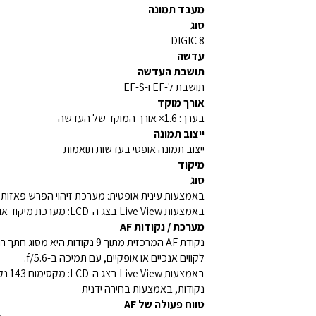
מעבד תמונה
סוג
DIGIC 8
עדשה
תושבת העדשה
תושבת ל-EF ו-EF-S
אורך מוקד
בערך: 1.6× אורך המוקד של העדשה
ייצוב תמונה
ייצוב תמונה אופטי בעדשות תואמות
מיקוד
סוג
באמצעות עינית אופטית: מערכת זיהוי הפרש פאזות בבניית תמונה מש
באמצעות Live View בצג ה-LCD: מערכת מיקוד אוטומטי CMOS כפול-פיקסלים (DAF). פיקסלים לזיהוי פאזה מוכללים בחיישן הדימות
מערכת / נקודות AF
לקווים אנכיים או אופקיים, עם תמיכה ב-f/5.6.
נקודות, באמצעות בחירה ידנית
טווח פעולה של AF