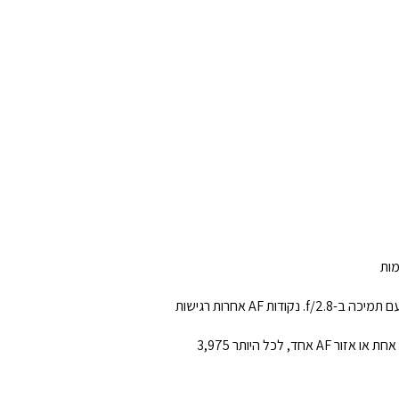
נקודת AF המרכזית מתוך 9 נקודות היא מסוג חתך רוחבי/אופקי, עם תמיכה ב-f/5.6. נקודת המיקוד האוטומטי רגישה לקווים אנכיים, עם תמיכה ב-f/2.8. נקודות AF אחרות רגישות
באמצעות Live View בצג ה-LCD: מקסימום 143 נקודות AF דרך בחירה אוטומטית של המצלמה. ניתן למקם באופן חופשי נקודת AF אחת או אזור AF אחד, לכל היותר 3,975