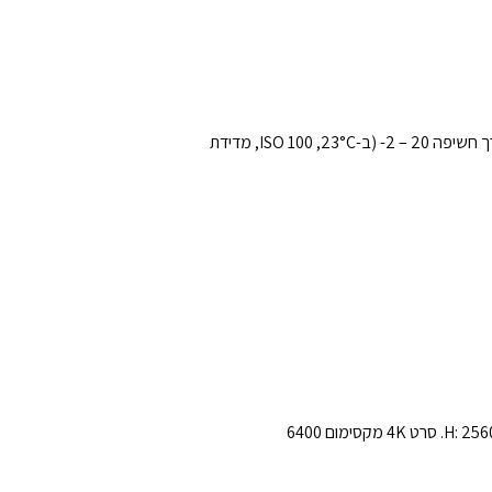
באמצעות העינית האופטית: ערך חשיפה ‎1 – 20 (ב-‎23°C עם עדשת 50 מ"מ f/1.4,‏ ISO 100) באמצעות Live View בצג ה-LCD: ערך חשיפה ‎-2 – 20 (ב-‎23°C,‏ ISO 100, מדידת