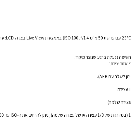
זור יצירתי'.