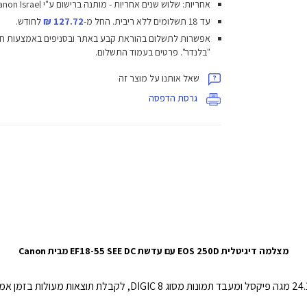
אחריות: שלוש שנים אחריות - מותנה ברישום ע"י Canon Israel
עד 18 תשלומים ללא ריבית.
החל מ-
127.72 ₪
לחודש.
אפשרות לתשלום בהוראת קבע באתר ובסניפים באמצעות ח
"בלנדר". פרטים בעמוד התשלום.
שאל אותנו על מוצר זה
גרסת הדפסה
מצלמה דיגיטלית EOS 250D עם עדשת EF18-55 SEE DC מבית Canon
הגוף הנייד של מצלמת EOS 250D כולל חיישן של 24.1 מגה פיקסל ומעבד תמ