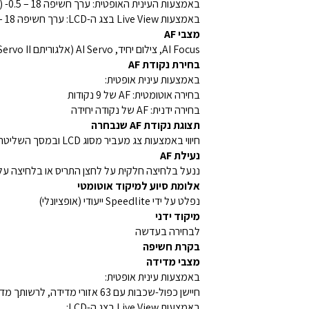
באמצעות העינית האופטית: ערך חשיפה ‎-0.5 – 18 (נקודת AF מרכזית) ערך חשיפה ‎0.5 – 18 (נקודות AF אחרות)
באמצעות Live View בצג ה-LCD: ערך חשיפה ‎-4 – 18 ‏(f/1.2 ב-‎23°C ו-ISO 100) עם AF לצילום יחיד
מצבי AF
AI Focus‏, צילום יחיד, AI Servo (אלגוריתם AI Servo II)
בחירת נקודת AF
באמצעות עינית אופטית:
בחירה אוטומטית: AF של 9 נקודות
בחירה ידנית: AF של נקודה יחידה
תצוגת נקודת AF שנבחרה
חיווי באמצעות צג מעביר מסוג LCD ובמסך השליטה המהירה
נעילת AF
ננעל בלחיצה חלקית על לחצן התריס או בלחיצה על לחצן AF-ON‏ במצב One Shot AF ‏(AF לצי
אלומת סיוע למיקוד אוטומטי
נפלט על ידי Speedlite ייעודי (אופציונלי)
מיקוד ידני
לבחירה בעדשה
בקרת חשיפה
מצבי מדידה
באמצעות עינית אופטית:
חיישן כפול-שכבות עם 63 אזורי מדידה, לרשותך מדידה חלקית, נקודתית (מרכז בלבד) ומדידת ממוצע עם הטיה למרכז
באמצעות Live View בצג ה-LCD: