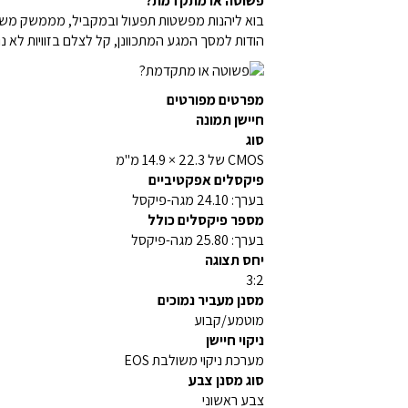
פשוטה או מתקדמת?
בוא ליהנות מפשטות תפעול ובמקביל, מממשק משתמש עם הנחיות ומצב Creative Assist (עזרה יצירתית)
הודות למסך המגע המתכוונן, קל לצלם בזוויות לא נו
מפרטים מפורטים
חיישן תמונה
סוג
CMOS של 22.3 ×‏ 14.9 מ"מ
פיקסלים אפקטיביים
בערך: 24.10 מגה-פיקסל
מספר פיקסלים כולל
בערך: 25.80 מגה-פיקסל
יחס תצוגה
3:2
מסנן מעביר נמוכים
מוטמע/קבוע
ניקוי חיישן
מערכת ניקוי משולבת EOS
סוג מסנן צבע
צבע ראשוני