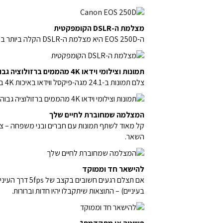
מצלמת ה-DSLR הקומפקטית
ה-EOS 250D היא מצלמת ה-DSLR הקלה ביותר בעולם עם מסך מתכוונן, לכן אפשר לקחת אותה ליותר מקומות וליהנות מתוצאות מעולות – בכל רגע שנוחתת עליך ההשראה.
תמונות וצילומי וידאו 4K מהממים ברזולוציה גבוהה
צלם תמונות ב-24.1 מגה-פיקסל ווידאו באיכות 4K בחדות מדהימה ובצבעים ססגוניים. חיישן בגודל APS-C ומעבד DIGIC 8 מבטיחים תוצאות מעולות – אפילו בתאורה חלשה.
המצלמה שמחוברת לחיים שלך
השאר.
להישאר חד וממוקד
בעיניים) – התוצאות שיתקבלו יהיו חדות וברורות.