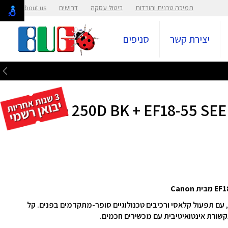
תמיכה טכנית והורדות
ביטול עסקה
דרושים
About us
יצירת קשר
סניפים
מצלמה דיגיטלית עם עדשה Canon 250D BK + EF18-55 SEE
מתכוונן, עם תפעול קלאסי ורכיבים טכנולוגיים סופר-מתקדמים בפנים. קל