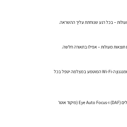
קל מאוד לשתף תמונות עם חברים ובני משפחה – צריך רק לחבר את ה-EOS 250D לטלפון החכם או לטאבלט בעזרת Bluetooth ומנגנון ה-Wi-Fi המוטמע במצלמה יטפל בכל
אם תצלם רגעים חשובים בקצב של ‎5fps דרך העינית האופטית או באמצעות מצב Live View עם מיקוד אוטומטי CMOS כפול-פיקסלים (DAF) ו-Eye Auto Focus (מיקוד אוטו'