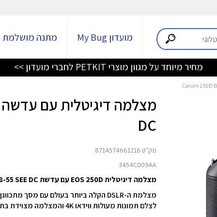
מועדון My Bug
מתנה מושלמת
מחיר מיוחד על מגוון מוצרי PETKIT לחברי מועדון >>
DC
מק"ט 8714574661216
3454C009AA
מצלמה דיגיטלית EOS 250D עם עדשת EF18-55 SEE DC מבית Canon
מצלמת ה-DSLR הקלה ביותר בעולם עם מסך 
לצלם תמונות מעולות ווידאו 4K והמצלמה מצוידת בתקשורת אינטואיטיבית עם מכשירים חכמים.