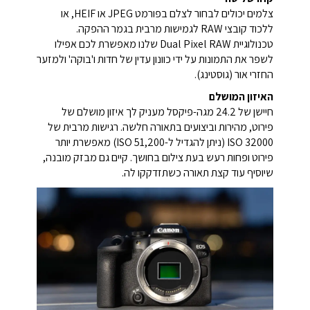
צלמים יכולים לבחור לצלם בפורמט JPEG או HEIF, או
ללכוד קובצי RAW לגמישות מרבית בגמר ההפקה.
טכנולוגיית Dual Pixel RAW שלנו מאפשרת לכם אפילו
לשפר את התמונות על ידי כוונון עדין של חדות ו'בוקה' ולמזער
החזרי אור (גוסטינג).
האיזון המושלם
חיישן של 24.2 מגה-פיקסל מעניק לך איזון מושלם של
פירוט, מהירות וביצועים בתאורה חלשה. רגישות מרבית של
ISO 32000 (ניתן להגדיל ל-ISO 51,200) מאפשרת יותר
פירוט ופחות רעש בעת צילום בחושך. קיים גם מבזק מובנה,
שיוסיף עוד קצת תאורה כשתזדקקו לה.