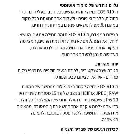
גלו סוג חדש של מיקוד אוטומטי
ה-EOS R10 יכולה לזהות אנשים, כלי רכב ובעלי חיים - כגון
חתולים, כלבים וציפורים - ולעקוב אחר תנועתם בכל מקום
במסגרת8. אפילו נושאים שנעים במהירות יהיו חדים.
בצילום בני אדם, ה-EOS R10 תזהה תחילה את עיני הנושא -
'החלון אל הנפש'. אם לא ניתן לראות את העיניים, המצלמה
תעקוב אחר הפנים. ואם הנושא מסובב לרגע את גבו,
העדיפות תינתן למעקב אחר הגוף.
יותר מהירות.
תגובה אינסטינקטיבית, לכידת רגעים חולפים עם רצפי צילום
מהירים - אידיאלי לצילום טבע וספורט.
ה-EOS R10 יכולה ללכוד רצפי צילום מתמשך של תמונות
RAW‏, JPEG או HEIF בקצב של עד 15 מסגרות לשנייה (או
23 fps‏ בשימוש בתריס האלקטרוני של המצלמה) כל זה תוך
כדי שהמצלמה עוקבת אחר הנושא בתוך המסגרת ומתאימה
את המיקוד והחשיפה ללא הפסקה בתגובה לתמונה
המשתנה.
לכידת רגעים של שבריר השנייה