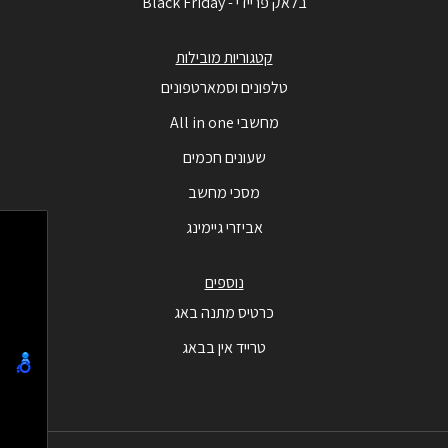
בלאק פריידי - Black Friday
קטגוריות מובילות
טלפונים וסמארטפונים
מחשבי All in one
שעונים חכמים
מסכי מחשב
אביזרי גיימינג
נוספים
כרטיס מתנה באג
טרייד אין בבאג