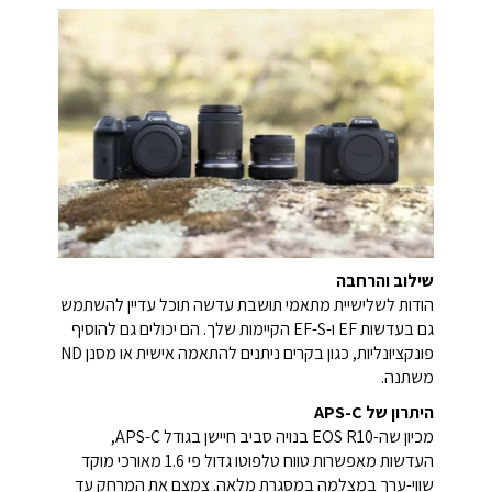
שילוב והרחבה
הודות לשלישיית מתאמי תושבת עדשה תוכל עדיין להשתמש
גם בעדשות EF ו-EF-S הקיימות שלך. הם יכולים גם להוסיף
פונקציונליות, כגון בקרים ניתנים להתאמה אישית או מסנן ND
משתנה.
היתרון של APS-C
מכיון שה-EOS R10 בנויה סביב חיישן בגודל APS-C,
העדשות מאפשרות טווח טלפוטו גדול פי 1.6 מאורכי מוקד
שווי-ערך במצלמה במסגרת מלאה. צמצם את המרחק עד