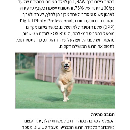
במצב צילום רצף RAW, ניתן לצלם תמונות במהירות של עד
30fps בחיתוך של 75%, והתמונות יישמרו כקובץ סרט יחיד
לארגון פשוט ומסודר. לאחר מכן ניתן לחלץ, לעבד ולערוך
תמונות בודדות עם תוכנת Digital Photo Professional
(DPP) שלנו הזמינה ללא תשלום. כאשר צילום מקדים
מופעל בתפריט המצלמה, ה-EOS R10 לוכדת 0.5 שניות
מהמתרחש לפני הלחיצה על שחרור התריס, כך שתמיד תוכל
לתפוס את הרגע המושלם הקסום.
תגובה מהירה
המצלמה מגיבה במהירות גם לפקודות שלך, יתרון עצום
כשמדובר בלכידת הרגע המכריע. מעבד DIGIC X מספק