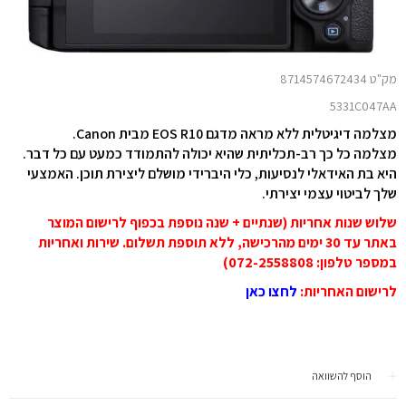
מק"ט 8714574672434
5331C047AA
מצלמה דיגיטלית ללא מראה מדגם EOS R10 מבית Canon.
מצלמה כל כך רב-תכליתית שהיא יכולה להתמודד כמעט עם כל דבר.
היא בת האידאלי לנסיעות, כלי היברידי מושלם ליצירת תוכן. האמצעי
שלך לביטוי עצמי יצירתי.
שלוש שנות אחריות (שנתיים + שנה נוספת בכפוף לרישום המוצר
באתר עד 30 ימים מהרכישה, ללא תוספת תשלום. שירות ואחריות
במספר טלפון: 072-2558808)
לרישום האחריות
:
לחצו כאן
הוסף להשוואה