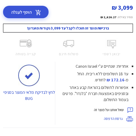
3,099 ₪
הוסף לעגלה
מחיר באילת:
2,626.27 ₪
ברכישת מוצר זה תוכלו לקבל עד 3,099 נקודות מועדון!
יבואן רשמי
משלוח חינם
קנייה בטוחה
אחריות: שנתיים ע"י Canon Israel
עד 18 תשלומים ללא ריבית.
החל
מ-
172.16 ₪
לחודש.
אפשרות לתשלום בהוראת קבע באתר
לחץ
לבדיקת מלאי המוצר בסניפי
ובסניפים באמצעות חברת "בלנדר". פרטים
BUG
בעמוד התשלום.
שאל אותנו על מוצר זה
גרסת הדפסה