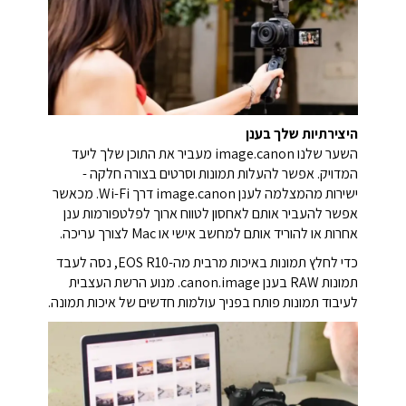
היצירתיות שלך בענן
השער שלנו image.canon מעביר את התוכן שלך ליעד
המדויק. אפשר להעלות תמונות וסרטים בצורה חלקה -
ישירות מהמצלמה לענן image.canon דרך Wi-Fi. מכאשר
אפשר להעביר אותם לאחסון לטווח ארוך לפלטפורמות ענן
אחרות או להוריד אותם למחשב אישי או Mac לצורך עריכה.
כדי לחלץ תמונות באיכות מרבית מה-EOS R10, נסה לעבד
תמונות RAW בענן canon.image. מנוע הרשת העצבית
לעיבוד תמונות פותח בפניך עולמות חדשים של איכות תמונה.