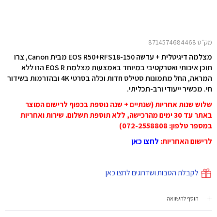
מק"ט 8714574684468
מצלמה דיגיטלית + עדשה EOS R50+RFS18-150 מבית Canon, צרו
תוכן איכותי ואטרקטיבי במיוחד באמצעות מצלמת EOS R הזו ללא
המראה, החל מתמונות סטילס חדות וכלה בסרטי 4K ובהזרמות בשידור
חי. מכשיר ייעודי ורב-תכליתי.
שלוש שנות אחריות (שנתיים + שנה נוספת בכפוף לרישום המוצר
באתר עד 30 ימים מהרכישה, ללא תוספת תשלום. שירות ואחריות
במספר טלפון: 072-2558808)
לרישום האחריות
:
לחצו כאן
לקבלת הטבות ושדרוגים לחצו כאן
הוסף להשוואה