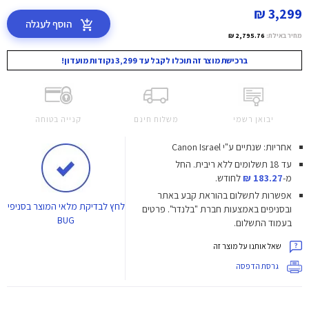
3,299 ₪
הוסף לעגלה
מחיר באילת:
2,795.76 ₪
ברכישת מוצר זה תוכלו לקבל עד 3,299 נקודות מועדון!
יבואן רשמי
משלוח חינם
קנייה בטוחה
אחריות: שנתיים ע"י Canon Israel
עד 18 תשלומים ללא ריבית.
החל
מ-
183.27 ₪
לחודש.
אפשרות לתשלום בהוראת קבע באתר
לחץ
לבדיקת מלאי המוצר בסניפי
ובסניפים באמצעות חברת "בלנדר". פרטים
BUG
בעמוד התשלום.
שאל אותנו על מוצר זה
גרסת הדפסה