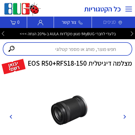
כל הקטגוריות
סניפים
צור קשר
0
בלעדי לחברי MyBUG! מגוון מקלדות AULA ב-20% הנחה >>>
מצלמה דיגיטלית EOS R50+RFS18-150