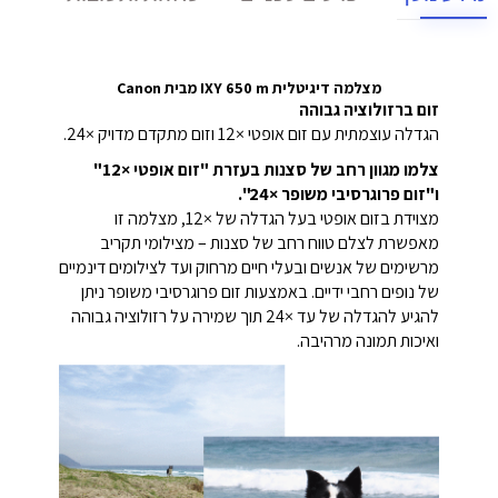
מצלמה דיגיטלית IXY 650 m מבית Canon
זום ברזולוציה גבוהה
הגדלה עוצמתית עם זום אופטי ×12 וזום מתקדם מדויק ×24.
צלמו מגוון רחב של סצנות בעזרת "זום אופטי ×12"
ו"זום פרוגרסיבי משופר ×24".
מצוידת בזום אופטי בעל הגדלה של ×12, מצלמה זו
מאפשרת לצלם טווח רחב של סצנות – מצילומי תקריב
מרשימים של אנשים ובעלי חיים מרחוק ועד לצילומים דינמיים
של נופים רחבי ידיים. באמצעות זום פרוגרסיבי משופר ניתן
להגיע להגדלה של עד ×24 תוך שמירה על רזולוציה גבוהה
ואיכות תמונה מרהיבה.