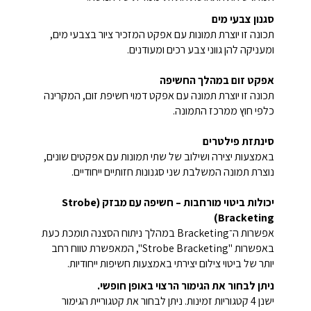
סגנון צבעי מים
תכונה זו יוצרת תמונות עם אפקט המזכיר ציור בצבעי מים,
ומעניקה להן גווני צבע רכים ומעודנים.
אפקט זום במהלך החשיפה
תכונה זו יוצרת תמונה עם אפקט דמוי חשיפת זום, המקרינה
כלפי חוץ ממרכז התמונה.
סינתזת פילטרים
באמצעות יצירה ושילוב של שתי תמונות עם אפקטים שונים,
נוצרת תמונה המשלבת שני סגנונות חזותיים ייחודיים.
יכולות ביטוי מורחבות – חשיפה עם מבזק (Strobe
Bracketing)
אפשרות ה־Bracketing במהלך ניתוח הסצנה תומכת כעת
באפשרות "Strobe Bracketing", המאפשרת טווח רחב
יותר של ביטוי צילום יצירתי באמצעות חשיפות ייחודיות.
ניתן לבחור את הגימור הרצוי באופן חופשי.
ישנן 4 קטגוריות זמינות. ניתן לבחור את קטגוריית הגימור