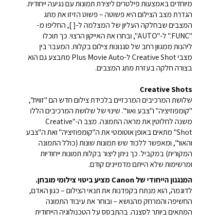
מיוחדים באמצעות פילטרים ליצירת תמונות עם נגיעה ייחודית.
הגדרת מצב הצילום היא פשוטה – פשוט הזיזו את מתג
המצבים שבחלקה העליון של המצלמה ל-[ ], החליפו מ-
"FUNC." ל-"AUTO", ובחרו את האייקון הרצוי. כך תוכלו
ליהנות ממגוון רחב של סגנונות צילום בקלות. המעבר בין
מצבי Creative Shot ל-Plus Movie Auto מתבצע גם הוא
בצורה חלקה בעזרת מתג המצבים.
Creative Shots
שלושת המרכיבים המרכזיים בלכידת צילום חדש הם "זווית",
"קומפוזיציה" ו"צבע ואור". שינוי של שלושת המרכיבים הללו
משנה לחלוטין את מראה התמונה. מצב ה-"Creative
Shot" מתאים באופן אוטומטי את ה"קומפוזיציה" ואת ה"צבע
והאור", ומאפשר ללכוד שש תמונות שונות (כולל התמונה
המקורית) במקביל. כך ניתן ליצור בקלות תמונות ייחודיות
ומרשימות שלא הייתם מדמיינים קודם.
המנגנון הייחודי של Canon מציע ביטוי צילומי מובחן.
לדוגמה, הוא מנתח בקפדנות את תנאי הצילום – כגון האדם,
החשיפה והמרחק מהנושא – ובוחר את עיבוד התמונה
המתאים ביותר לסצנה. בהתבסס על הטכנולוגיה הייחודית