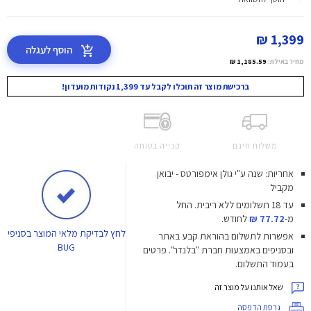
1,399 ₪
הוסף לעגלה
מחיר באילת:
1,185.59 ₪
ברכישת מוצר זה תוכלו לקבל עד 1,399 נקודות מועדון!
משלוח חינם
קנייה בטוחה
אחריות: שנה ע"י גולן אימפורטס - יבואן
מקביל
עד 18 תשלומים ללא ריבית.
החל
מ-
77.72 ₪
לחודש.
לחץ
לבדיקת מלאי המוצר בסניפי
אפשרות לתשלום בהוראת קבע באתר
BUG
ובסניפים באמצעות חברת "בלנדר". פרטים
בעמוד התשלום.
שאל אותנו על מוצר זה
גרסת הדפסה