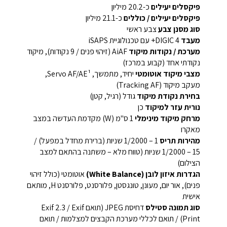
פיקסלים יעילים
כ-20.2 מיליון
פיקסלים יעילים / כוללים
כ-21.1 מיליון
סוג מסנן צבע
צבע ראשי
מעבד
DIGIC 4+ עם טכנולוגיית iSAPS
מערכת / נקודות מיקוד
AiAF (זיהוי פנים / 9 נקודות), מיקוד
נקודתי אחד (קבוע במרכז)
מצבי מיקוד אוטומטי
יחיד, מתמשך, Servo AF/AE¹,
מעקב מיקוד (Tracking AF)
בחירת נקודת מיקוד
גודל (רגיל, קטן)
נורית עזר למיקוד
כן
מרחק מיקוד מינימלי
1 ס"מ (W) מקדמת העדשה במצב
מאקרו
מהירות תריס
1 – 1/2000 שניות (ברירת מחדל במפעל) /
15 – 1/2000 שניות (טווח מלא – משתנה בהתאם למצב
הצילום)
הגדרות איזון לובן (White Balance)
אוטומטי (כולל זיהוי
פנים), אור יום, מעונן, טונגסטן, פלורסנט, פלורסנט H, מותאם
אישית
סוג תמונה סטילס
דחיסת JPEG (תואם Exif 2.3 / Exif
Print) / תואם לכללי מערכת הקבצים למצלמות / תואם