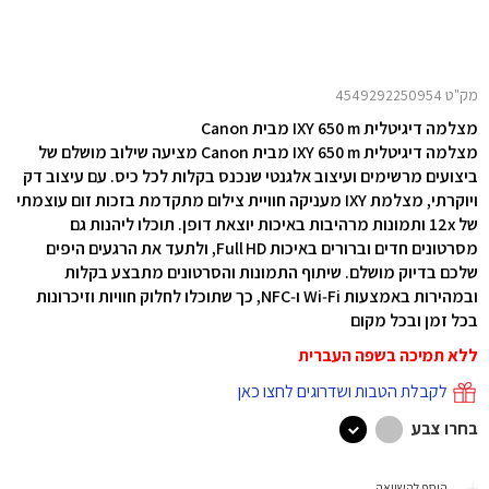
מק"ט 4549292250954
מצלמה דיגיטלית IXY 650 m מבית Canon
מצלמה דיגיטלית IXY 650 m מבית Canon מציעה שילוב מושלם של
ביצועים מרשימים ועיצוב אלגנטי שנכנס בקלות לכל כיס. עם עיצוב דק
ויוקרתי, מצלמת IXY מעניקה חוויית צילום מתקדמת בזכות זום עוצמתי
של ‎12x‎ ותמונות מרהיבות באיכות יוצאת דופן. תוכלו ליהנות גם
מסרטונים חדים וברורים באיכות ‎Full HD‎, ולתעד את הרגעים היפים
שלכם בדיוק מושלם. שיתוף התמונות והסרטונים מתבצע בקלות
ובמהירות באמצעות ‎Wi‑Fi‎ ו‑‎NFC‎, כך שתוכלו לחלוק חוויות וזיכרונות
בכל זמן ובכל מקום
ללא תמיכה בשפה העברית
לקבלת הטבות ושדרוגים לחצו כאן
בחרו צבע
הוסף להשוואה