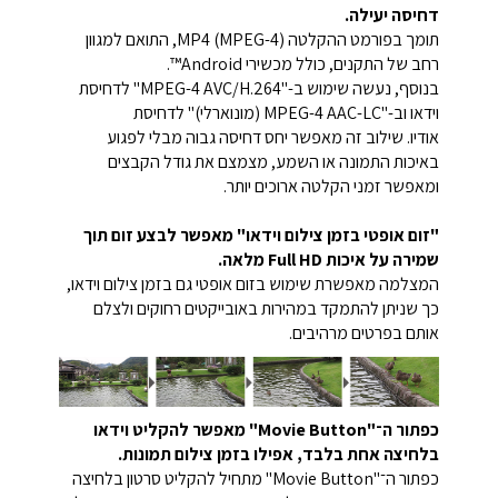
דחיסה יעילה.
תומך בפורמט ההקלטה MP4 (MPEG-4), התואם למגוון
רחב של התקנים, כולל מכשירי Android™.
בנוסף, נעשה שימוש ב-"MPEG-4 AVC/H.264" לדחיסת
וידאו וב-"MPEG-4 AAC-LC (מונוארלי)" לדחיסת
אודיו.
שילוב זה מאפשר יחס דחיסה גבוה מבלי לפגוע
באיכות התמונה או השמע, מצמצם את גודל הקבצים
ומאפשר זמני הקלטה ארוכים יותר.
"זום אופטי בזמן צילום וידאו" מאפשר לבצע זום תוך
שמירה על איכות Full HD מלאה.
המצלמה מאפשרת שימוש בזום אופטי גם בזמן צילום וידאו,
כך שניתן להתמקד במהירות באובייקטים רחוקים ולצלם
אותם בפרטים מרהיבים.
כפתור ה־"Movie Button" מאפשר להקליט וידאו
בלחיצה אחת בלבד, אפילו בזמן צילום תמונות.
כפתור ה־"Movie Button" מתחיל להקליט סרטון בלחיצה