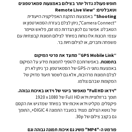
חופש פעולה גדול יותר בצילום באמצעות סמארטפונים
וטאבלטים: “Remote Live View
Shooting”
באמצעות התקנת האפליקציה הייעודית
“Camera Connect”, ניתן לצלם בעזרת הסמארטפון או
הטאבלט. אפשר גם לכוון הגדרות כמו זום, פלאש וטיימר
עצמי. תכונות אלו נוחות במיוחד לצילום תמונות קבוצתיות עם
משפחה וחברים, או לצילום חיות בר.
“GPS Mobile Link” מתעד את פרטי המיקום
בתמונות.
באפשרותכם להוסיף לתמונות מידע על המיקום
באמצעות נתוני ה‑GPS של הסמארטפון. כך ניתן לא רק
לצלם תמונות מרהיבות, אלא גם לשמור תיעוד מדויק של
המקומות שבהם צולמו.
"וידאו Full HD" מאפשר ביטוי של וידאו באיכות גבוהה.
תומך ברזולוציית וידאו Full HD של ‎1920 x 1080‎
פיקסלים.
מקליט וידאו איכותי וחד במיוחד שמדגיש את הקסם
של נושא הצילום.
מצויד במעבד התמונה DIGIC 4+, התומך
גם בקצב צילום של ‎30p‎.
פורמט ה-"MP4" משיג גם איכות תמונה גבוהה וגם