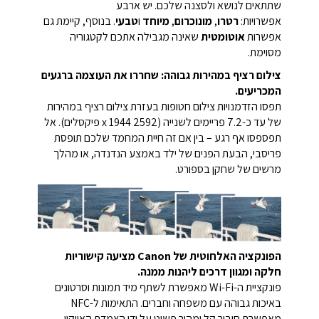
שתתאים לנושא ולסצנה שלכם. יש ארבע
אפשרויות:
רטרו
,
מונוכרום
,
מיוחד
ו
טבעי
. בנוסף, קיימת גם
אפשרות
אוטומטית
שאינה מגבילה אתכם לקטגוריה
מסוימת.
צילום רציף במהירות גבוהה: שחררו את העוצמה ברגעים
המכריעים.
תפסו הזדמנויות צילום חטופות בעזרת צילום רציף במהירות
של עד כ-7.2 פריימים לשנייה (2592 x 1944 פיקסלים).
אל
תפספסו אף רגע – בין אם זה חיית המחמד שלכם תופסת
פריסבי, הבעת הפנים של ילד באמצע הנדנדה, או מהלך
מרשים של שחקן בספורט.
הפונקציה האלחוטית של Canon מציעה קישוריות
חלקה ומגוון דרכים ליהנות ממנה.
פונקציית ה-Wi-Fi מאפשרת לשתף מיד תמונות וסרטונים
באיכות גבוהה עם משפחה וחברים. התאימות ל-NFC
מאפשרת חיבור קל ומהיר פשוט על ידי הצמדת האייקון