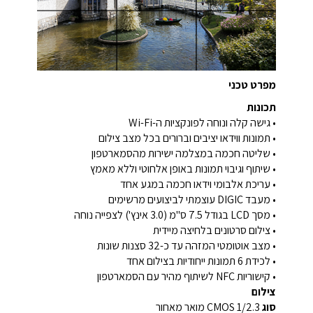
מפרט טכני
תכונות
• גישה קלה ונוחה לפונקציות ה-Wi-Fi
• תמונות ווידאו יציבים וברורים בכל מצב צילום
• שליטה חכמה במצלמה ישירות מהסמארטפון
• שיתוף וגיבוי תמונות באופן אלחוטי וללא מאמץ
• עריכת אלבומי וידאו חכמה במגע אחד
• מעבד DIGIC עוצמתי לביצועים מרשימים
• מסך LCD בגודל 7.5 ס"מ (3.0 אינץ') לצפייה נוחה
• צילום סרטונים בלחיצה מיידית
• מצב אוטומטי המזהה עד כ-32 סצנות שונות
• לכידת 6 תמונות ייחודיות בצילום אחד
• קישוריות NFC לשיתוף מהיר עם הסמארטפון
צילום
סוג
1/2.3 CMOS מואר מאחור