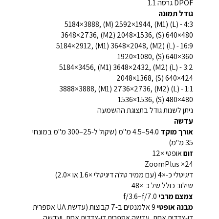
DPOF גרסה 1.1
גודל תמונה
4:3 - (L) ‎5184×3888‎, (M) ‎2592×1944‎, (M1)
‎3648×2736‎, (M2) ‎2048×1536‎, (S) ‎640×480‎
16:9 - (L) ‎5184×2912‎, (M1) ‎3648×2048‎, (M2)
‎1920×1080‎, (S) ‎640×360‎
3:2 - (L) ‎5184×3456‎, (M1) ‎3648×2432‎, (M2)
‎2048×1368‎, (S) ‎640×424‎
1:1 - (L) ‎3888×3888‎, (M1) ‎2736×2736‎, (M2)
‎1536×1536‎, (S) ‎480×480‎
ניתן לשנות גודל בתצוגת ההשמעה
עדשה
אורך מוקד
‎4.5–54.0 מ"מ (שקול ל-25–300 מ"מ במונחי
35 מ"מ)
זום
אופטי ×12
ZoomPlus ×24
דיגיטלי כ-×4 (עם ממיר טלה דיגיטלי ×1.6 או ×2.0)
שילוב כולל של כ-×48
צמצם מרבי
f/3.6–f/7.0
מבנה אופטי
9 אלמנטים ב-7 קבוצות (עדשת UA אספרית
דו-צדדית אחת, עדשה אספרית דו-צדדית אחת, ועדשה