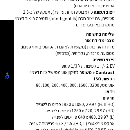
אספרית חד-צדדית אחת)
ייצוב תמונה
כן (מבוסס תזוזת עדשה), אפקט של כ-2.5
סטופים, עם ייצוב חכם (Intelligent IS) ותמיכה בייצוב דינמי
מתקדם בארבעה צירים
שליטה בחשיפה
מצבי מדידת אור
מדידה הערכתית (מקושרת למסגרת הפוקוס בזיהוי פנים),
ממוצעת מרכזית, נקודתית (מרכזית)
פיצוי חשיפה
‎+/- 2 EV‎ בקפיצות של ‎1/3‎ סטופ
i-Contrast משופר
לתיקון אוטומטי של טווח דינמי
רגישות ISO
אוטומטי, ‎80‎, ‎100‎, ‎200‎, ‎400‎, ‎800‎, ‎1600‎, ‎3200‎
וידאו
סרטים
(Full HD) ‎1920 x 1080‎, ‎29.97‎ פריימים לשנייה
(HD) ‎1280 x 720‎, ‎29.97‎ פריימים לשנייה
(L) ‎640 x 480‎, ‎29.97‎ פריימים לשנייה
אפקט מיניאטורי (HD, L): ‎6‎ / ‎3‎ / ‎1.5‎ פריימים לשנייה
מצב Hybrid Auto (HD): ‎29.97‎ פריימים לשנייה