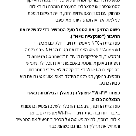
לסמארטפון או לטאבלט. המערכת תומכת גם בצילום
מרחוק. עם מגוון האפשרויות הזה, חוויית הצילום הופכת
למלאת השראה ומהנה יותר מאי פעם.
פשוט החזיקו את הסמל מעל המכשיר כדי להשלים את
החיבור ("פונקציית NFC").
פונקציית ה‑NFC מאפשרת חיבור חלק עם מכשירי
Android™. פשוט הצמידו את תגיות ה‑NFC שבמצלמה
ובמכשיר, והאפליקציה הייעודית "Camera Connect"
תיפתח באופן אוטומטי. באמצעות זאת תוכלו להשתמש
בפונקציית ה‑Wi‑Fi בצורה קלה וללא שלבי התחברות
נוספים. בנוסף, המצלמה תידלק באופן אוטומטי גם אם היא
כבויה כרגע.
כפתור “Wi‑Fi” שפועל הן במהלך הצילום והן כאשר
המצלמה כבויה.
פונקציית החיבור, שבעבר הוגבלה לשלב הצפייה בתמונות
בלבד, הורחבה כעת. חיבור ה‑Wi‑Fi אפשרי גם בזמן
צילום. בנוסף, לחיצה פשוטה על הכפתור תפעיל את המכשיר
ותתחיל את תהליך החיבור גם כשהוא כבוי.