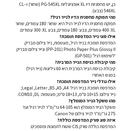
כן, יש מחסניות דיו XL אופציונליות PG-545XL (שחור) ו-CL-
546XL (צבע).
מהי תפוקת מחסנית הדיו לנייר רגיל?
תפוקת מחסנית הדיו לנייר רגיל היא: שחור: 180 עמודים, שחור
XL‏: 400 עמודים, צבע: 180 עמודים, צבע XL‏: 300 עמודים.
אילו סוגי נייר המדפסת תומכת?
המדפסת תומכת בנייר רגיל, מעטפות, נייר צילום מבריק
Photo Paper Plus Glossy II ‏(PP-201) ונייר צילום מבריק
'לשימוש רגיל' (GP-501).
מהי קיבולת כניסת הנייר המרבית?
קיבולת כניסת הנייר המרבית היא 60 גיליונות (נייר רגיל)
במגש האחורי.
אילו גודלי נייר המדפסת תומכת?
המדפסת תומכת בנייר רגיל: A4‏, A5‏, B5‏, Letter‏, Legal;
נייר צילום: ‎10×15 ס"מ, 13×18 ס"מ; מעטפות: DL‏, COM10.
מהו משקל הנייר המומלץ?
משקל הנייר המומלץ הוא 64-105 גר'/מ"ר לנייר רגיל ועד
275 גר'/מ"ר לנייר צילום של Canon.
איזה סוג סורק המדפסת כוללת?
המדפסת כוללת סורק CIS שטוח לתמונות ומסמכים.