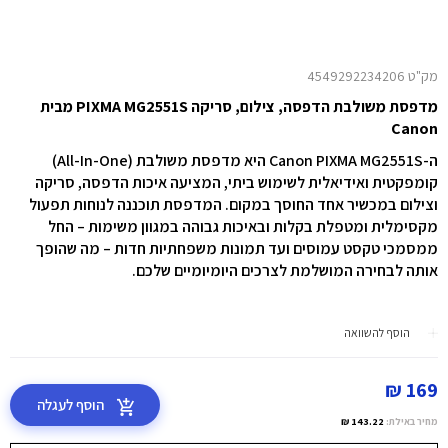
מק"ט 4549292234206
מדפסת משולבת הדפסה, צילום, סריקה PIXMA MG2551S מבית
Canon
ה-Canon PIXMA MG2551S היא מדפסת משולבת (All-In-One)
קומפקטית ואידיאלית לשימוש ביתי, המציעה איכות הדפסה, סריקה
וצילום במכשיר אחד החוסך במקום.
המדפסת תוכננה לנוחות תפעול
מקסימלית ומטפלת בקלות ובאיכות גבוהה במגוון משימות – החל
ממסמכי טקסט עמוסים ועד תמונות משפחתיות חדות – מה שהופך
אותה לבחירה המושלמת לצרכים היומיומיים שלכם.
הוסף להשוואה
169 ₪
הוסף לעגלה
מחיר באילת:
143.22 ₪