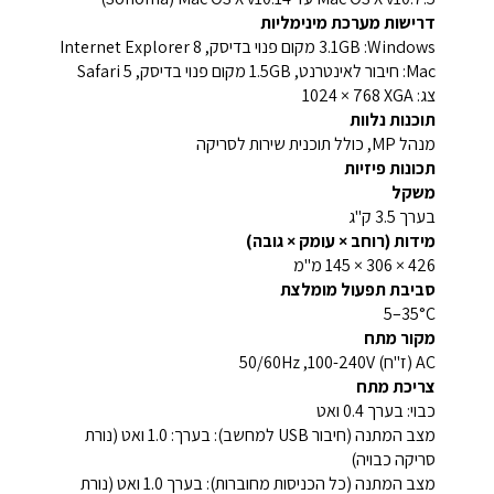
דרישות מערכת מינימליות
Windows‏: 3.1GB מקום פנוי בדיסק, Internet Explorer 8
Mac: חיבור לאינטרנט, 1.5GB מקום פנוי בדיסק, Safari 5
צג: ‎1024 × 768 XGA
תוכנות נלוות
מנהל MP, כולל תוכנית שירות לסריקה
תכונות פיזיות
משקל
בערך 3.5 ק"ג
מידות (רוחב × עומק × גובה)
426 × 306 × 145 מ"מ
סביבת תפעול מומלצת
‎5–35°C
מקור מתח
AC (ז"ח‏) 100-240V‏, 50/60Hz
צריכת מתח
כבוי: בערך 0.4 ואט
מצב המתנה (חיבור USB למחשב): בערך: 1.0 ואט (נורת
סריקה כבויה)
מצב המתנה (כל הכניסות מחוברות): בערך 1.0 ואט (נורת