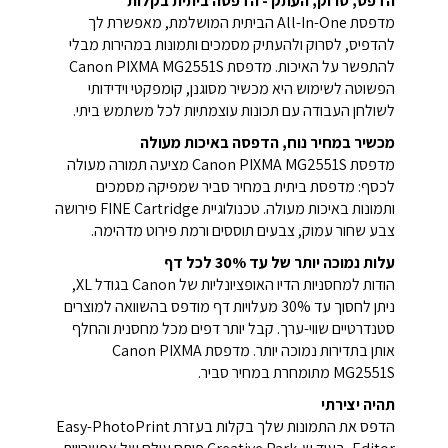
הדפס, סרוק, העתק - הדפסה ביתית בקלות
מדפסת All-In-One הביתית המושלמת, מאפשרת לך
להדפיס, לסרוק ולהעתיק מסמכים ותמונות במהירות מבלי
להתפשר על האיכות. מדפסת Canon PIXMA MG2551S
הפשוטה לשימוש היא מכשיר מסוגנן, קומפקטי וידידותי
לשולחן העבודה עם תכונות עוצמתיות לכל משתמש ביתי.
מכשיר במחיר נוח, הדפסה באיכות מעולה
מדפסת Canon PIXMA MG2551S מציעה תמורה מעולה
לכסף: מדפסת ביתית במחיר סביר שמפיקה מסמכים
ותמונות באיכות מעולה. טכנולוגיית FINE Cartridge פירושה
צבע שחור עמוק, צבעים תוססים ורמת פירוט מדהימה.
עלות נמוכה יותר של עד 30% לכל דף
הודות למחסניות הדיו האופציונליות של Canon בגודל XL,
ניתן לחסוך עד 30% מעלויות דף מודפס בהשוואה למוצרים
סטנדרטיים שווי-ערך. קבל יותר דפים מכל מחסנית והחלף
אותן בתדירות נמוכה יותר. מדפסת Canon PIXMA
MG2551S מתומחרת במחיר סביר.
תהיה יצירתי
הדפס את התמונות שלך בקלות בעזרת Easy-PhotoPrint