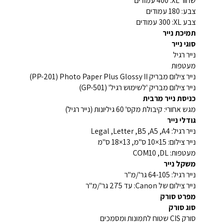
שחור XL‏: 400 עמודים
צבע: 180 עמודים
צבע XL‏: 300 עמודים
תמיכת נייר
סוגי נייר
נייר רגיל
מעטפות
נייר צילום מבריק Photo Paper Plus Glossy II ‏(PP-201)
נייר צילום מבריק 'לשימוש רגיל' (GP-501)
כניסת נייר מרבית
מגש אחורי: קיבולת מקס' 60 גיליונות (נייר רגיל)
גודלי נייר
נייר רגיל: A4‏, A5‏, B5‏, Letter‏, Legal
נייר צילום: ‎10×15 ס"מ, 13×18 ס"מ
מעטפות: DL‏, COM10
משקל נייר
נייר רגיל: 64-105 גר'/מ"ר
נייר צילום של Canon: עד 275 גר'/מ"ר
מפרט סורק
סוג סורק
סורק CIS שטוח לתמונות ומסמכים