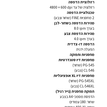
רזולוציית הדפסה
רזולוציה של עד ‎4800 × 600 dpi
טכנולוגיית הדפסה
2 מחסניות FINE (שחור וצבע)
מהירות הדפסה בשחור-לבן
בערך ‎8.0 ipm
מהירות הדפסת צבע
בערך ‎4.0 ipm
הדפסה דו-צדדית
הפעלה ידנית
מחסניות ותפוקה
מחסניות דיו סטנדרטיות
PG-545 (שחור)
CL-546 (צבע)
מחסניות דיו XL אופציונליות
PG-545XL (שחור)
CL-546XL (צבע)
תפוקת מחסנית (נייר רגיל)
הדפסת מסמכי A4 בצבע
שחור: 180 עמודים