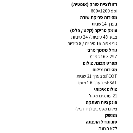
רזולוציית סורק (אופטית)
‎600×1200 dpi
מהירות סריקת שורה
בערך 14 שניות
עומק סריקה (קלט / פלט)
צבע: 48 סיביות / 24 סיביות
גוני אפור: 16 סיביות / 8 סיביות
גודל מסמך מרבי
‎216 × 297 מ"מ
מפרט מכונת צילום
מהירות צילום
sFCOT: בערך 31 שניות
sESAT: בערך 1.6 ipm
צילום איכותי
21 עותקים מקס'
פונקציות העתקה
צילום מסמכים (נייר רגיל)
ממשק
סוג וגודל התצוגה
ללא תצוגה