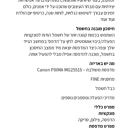
Editor, בעוד ש-Creative Park פותח עולם של אפשרויות
יצירתיות עם מבחר העיצובים שהוכנו על ידי אמנים, כולם
זמינים עבורך לשימוש כגלויות, לוחות שנה, כרטיסי יום הולדת
ועוד ועוד.
חיסכון מובנה בחשמל
השתמש בכמות קטנה יותר של חשמל הודות לפונקציות
הפעלה/כיבוי אוטומטיים. לחץ על 'הדפס' במחשב הנייד
שלך וצפה כיצד המדפסת יוצאת מיד ממצב החיסכון
בחשמל, מוכנה להדפסה אפילו מבלי להפעיל אותה.
מה יש באריזה
מדפסת משולבת – Canon PIXMA MG2551S
מחסניות FINE
כבל חשמל
מדריכי הפעלה ומסמכים נוספים
מפרט כללי
פונקציות
הדפסה, צילום, סריקה
מפרט מדפסת