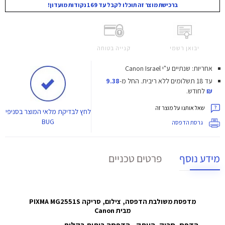
ברכישת מוצר זה תוכלו לקבל עד 169 נקודות מועדון!
יבואן רשמי
קנייה בטוחה
אחריות: שנתיים ע"י Canon Israel
עד 18 תשלומים ללא ריבית.
החל מ-
9.38
₪
לחודש.
שאל אותנו על מוצר זה
לחץ
לבדיקת מלאי המוצר בסניפי
BUG
גרסת הדפסה
מידע נוסף
פרטים טכניים
מדפסת משולבת הדפסה, צילום, סריקה PIXMA MG2551S
מבית Canon