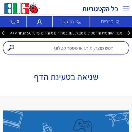
כל הקטגוריות
סניפים
צור קשר
0
מגוון האוזניות והרמקולים מבית JBL במחירים מיוחדים עד 50% הנחה >>>
שגיאה בטעינת הדף