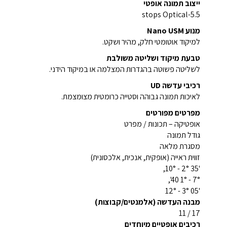
ייצוב תמונה אופטי
5.5-stops Optical
מנוע Nano USM
למיקוד אוטומטי חלק, מהיר ושקט.
טבעת מיקוד ושליטה משולבת
לשליטה פשוטה בהגדרות המצלמה או במיקוד הידני.
רכיבי עדשה UD
לאיכות תמונה גבוהה וסטייה כרומטית מצומצמת.
מפרטים מפורטים
אופטיקה – תכונות / מפרט
גודל תמונה
מסגרת מלאה
זווית ראייה (אופקית, אנכית, אלכסונית)
'35 2° - 10°,
7° - 1° 40',
'05 3° - 12°
מבנה העדשה (אלמנטים/קבוצות)
17 / 11
רכיבים אופטיים מיוחדים