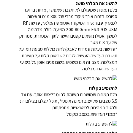
להשיג את הבלתי מושג
צלם תמונות שמעולם לא חשבת שאפשר, מחיות בר ועד
ספורט. בזכות אורך מיקוד מרבי של 800 מ"מ ותאימות
למאריך עבור אזור המיקוד האוטומטי המלא*, עדשת RF
200-800mm F6.3-9 IS USM מציעה יכולת מדהימה
למשוך אפילו נושאים קטנים היישר לתוך המסגרת, ממרחק
של עד 0.8 מטר.
*עדשות בעלות עמידות לאבק/לחות כוללות טבעת גומי על
תושבת העדשה העשויה לגרום לשריטות קלות על תושבת
המצלמה. מצב זה אינו משפיע בשום פנים ואופן על ביצועי
העדשה או המצלמה.
להשפיע בקלות
צלם תמונות שמושכות תשומת לב ומבליטות אותך. עם עד
5.5 מצבים של ייצוב תמונה אופטי*, תוכל לצלם בצילום ידני
ולהגיב במהירות לסיטואציות מתפתחות.
*ממדי העדשות במצב מקופל