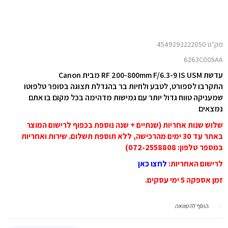
מק"ט 4549292222050
6263C005AA
עדשת RF 200-800mm F/6.3-9 IS USM מבית Canon
התקרבו לספורט, לטבע ולחיות בר בהגדלת תצוגה בסופר טלפוטו
שמעניקה טווח גדול יותר עם גמישות מדהימה בכל מקום בו אתם
נמצאים
שלוש שנות אחריות (שנתיים + שנה נוספת בכפוף לרישום המוצר
באתר עד 30 ימים מהרכישה, ללא תוספת תשלום. שירות ואחריות
במספר טלפון: 072-2558808)
לרישום האחריות
:
לחצו כאן
זמן אספקה 5 ימי עסקים.
הוסף להשוואה