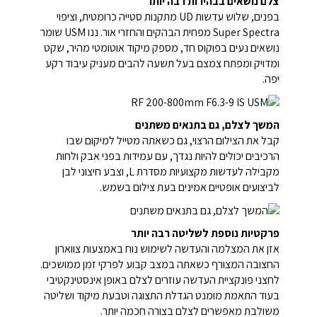
צלם נושאים בבהירות רבה יותר
בפנים, שלוש עדשות UD מתקנות סטייה כרומטית, וציפוי
Super Spectra מפחית הבהקים והחזרי אור. ננו USM שומר
נושאים נעים בפוקוס חד, מספק מיקוד אוטומטי מהיר, שקט
ומדויק ומפתח צמצם בעל תשעה להבים מעניק עיבוד רקע
יפה.
המשך לצלם, גם בתנאים משתנים
קבל את הצילום הרצוי, גם כשאתה מטייל למיקום שבו
הרכיבים יכולים להיות נגדך, עם עמידות בפני אבק ולחות
מקבילה לעדשות מקצועיות מסדרת L, וצבע חיצוני לבן
לביצועים אופטיים אמינים בעת צילום בשמש.
פרקטיות נוספת לשליטה רבה יותר
אזן את המצלמה והעדשה לשימוש נוח באמצעות צווארון
החצובה המצורף כשאתה במצב קבוע לפרקי זמן ממושכים.
לחצני פונקציית העדשה עוזרים לצלם באופן אינסטינקטיבי
בעוד התאמת מומנט הגדלת התצוגה וטבעת מיקוד ושליטה
משולבת מאפשרים לצלם בצורה חכמה יותר.