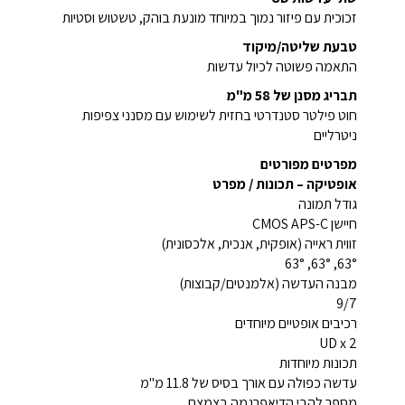
זכוכית עם פיזור נמוך במיוחד מונעת בוהק, טשטוש וסטיות
טבעת שליטה/מיקוד
התאמה פשוטה לכיול עדשות
תבריג מסנן של 58 מ"מ
חוט פילטר סטנדרטי בחזית לשימוש עם מסנני צפיפות
ניטרליים
מפרטים מפורטים
אופטיקה – תכונות / מפרט
גודל תמונה
חיישן CMOS APS-C
זווית ראייה (אופקית, אנכית, אלכסונית)
63°, 63°, 63°
מבנה העדשה (אלמנטים/קבוצות)
9/7
רכיבים אופטיים מיוחדים
2 x‏ UD
תכונות מיוחדות
עדשה כפולה עם אורך בסיס של 11.8 מ"מ
מספר להבי הדיאפרגמה בצמצם