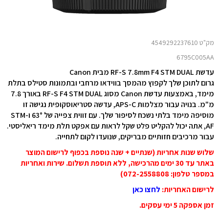
מק"ט 4549292237610
6795C005AA
עדשת RF-S 7.8mm F4 STM DUAL מבית Canon
גרום לתוכן שלך לקפוץ מהמסך בווידאו מרחבי ובתמונות סטילס בתלת
מימד, באמצעות עדשת Canon מסוג RF-S F4 STM DUAL באורך 7.8
מ"מ. בנויה עבור מצלמות APS-C, עדשה סטריאוסקופית נגישה זו
מוסיפה מימד בלתי נשכח לסיפור שלך. עם זווית צפייה של 63° ו-STM
AF, אתה יכול להקליט פלט שקל לראות עם אפקט תלת מימד ריאליסטי.
עבור מרכיבים חזותיים מבריקים, שנועדו לקום לתחייה.
שלוש שנות אחריות (שנתיים + שנה נוספת בכפוף לרישום המוצר
באתר עד 30 ימים מהרכישה, ללא תוספת תשלום. שירות ואחריות
במספר טלפון: 072-2558808)
לרישום האחריות
:
לחצו כאן
זמן אספקה 5 ימי עסקים.