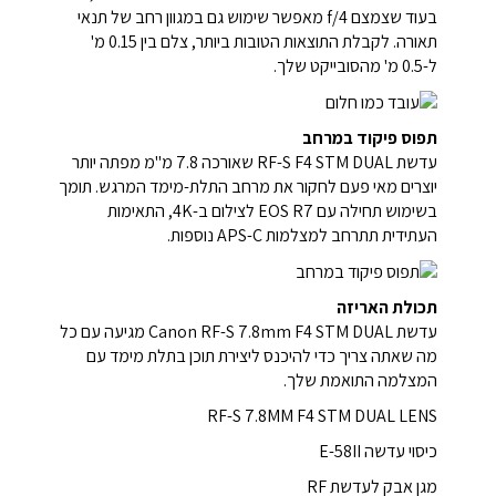
בעוד שצמצם f/4 מאפשר שימוש גם במגוון רחב של תנאי
תאורה. לקבלת התוצאות הטובות ביותר, צלם בין 0.15 מ'
ל-0.5 מ' מהסובייקט שלך.
תפוס פיקוד במרחב
עדשת RF-S F4 STM DUAL שאורכה 7.8 מ"מ מפתה יותר
יוצרים מאי פעם לחקור את מרחב התלת-מימד המרגש. תומך
בשימוש תחילה עם EOS R7 לצילום ב-4K, התאימות
העתידית תתרחב למצלמות APS-C נוספות.
תכולת האריזה
עדשת Canon RF-S 7.8mm F4 STM DUAL מגיעה עם כל
מה שאתה צריך כדי להיכנס ליצירת תוכן בתלת מימד עם
המצלמה התואמת שלך.
RF-S 7.8MM F4 STM DUAL LENS
כיסוי עדשה E-58II
מגן אבק לעדשת RF