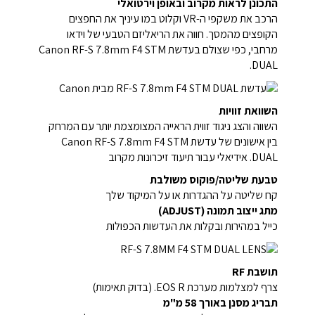
התכונן לראות מקרוב ובאופן וירטואלי
הרכב את משקפי ה-VR וקלוט במו עיניך את החפצים
הקופצים מהמסך. חווה את הריאליזם הטבעי של וידאו
מרחבי, כפי שצולם בעדשת Canon RF-S 7.8mm F4 STM
DUAL.
השוואת זוויות
השווה והצג ניגוד זווית הראייה המצומצמת יותר עם המרחק
בין אישונים של עדשת Canon RF-S 7.8mm F4 STM
DUAL. אידיאלי עבור תיעוד זיכרונות מקרוב
טבעת שליטה/פוקוס משולבת
קח שליטה על ההגדרות או על המיקוד שלך
מתג ייצוב תמונה (ADJUST)
כייל במהירות ובקלות את העדשות הכפולות
תושבת RF
צרף למצלמות מערכת EOS R. (בדוק תאימות)
תבריג מסנן באורך 58 מ"מ