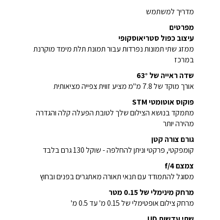
מדריך למשתמש
מפרטים
עיצוב כפול סטריאוסקופי
ממזג שתי תמונות נפרדות עבור תמונת תלת מימד מוקרנת
במרכז
שדה ראייה של 63°
אורך מוקד של 7.8 מ"מ מציע זווית צפייה מציאותית
פוקוס אוטומטי STM
מתמקד בנושא הצילום שלך לטובת הפעלה קלה והגדרה
מהירה יותר
גורם צורה קטן
קומפקטי, פרקטי וניתן להחלפה - שוקל 130 גרם בלבד
צמצם f/4
מסוגל להתמודד עם תנאי תאורה מאתגרים בפנים ובחוץ
מרחק מינימלי של 0.15 מטר
מרחק צילום אופטימלי של 0.15 מ' עד 0.5 מ'
שתי עדשות UD