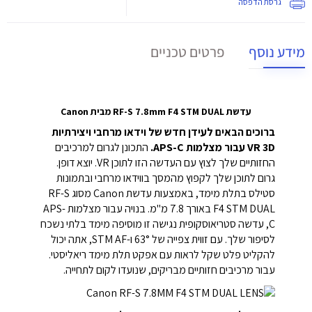
גרסת הדפסה
מידע נוסף
פרטים טכניים
עדשת RF-S 7.8mm F4 STM DUAL מבית Canon
ברוכים הבאים לעידן חדש של וידאו מרחבי ויצירתיות
VR 3D עבור מצלמות APS-C.
התכונן לגרום למרכיבים
החזותיים שלך לצוץ עם העדשה הזו לתוכן VR. יוצא דופן.
גרום לתוכן שלך לקפוץ מהמסך בווידאו מרחבי ובתמונות
סטילס בתלת מימד, באמצעות עדשת Canon מסוג RF-S
F4 STM DUAL באורך 7.8 מ"מ. בנויה עבור מצלמות APS-
C, עדשה סטריאוסקופית נגישה זו מוסיפה מימד בלתי נשכח
לסיפור שלך. עם זווית צפייה של 63° ו-STM AF, אתה יכול
להקליט פלט שקל לראות עם אפקט תלת מימד ריאליסטי.
עבור מרכיבים חזותיים מבריקים, שנועדו לקום לתחייה.