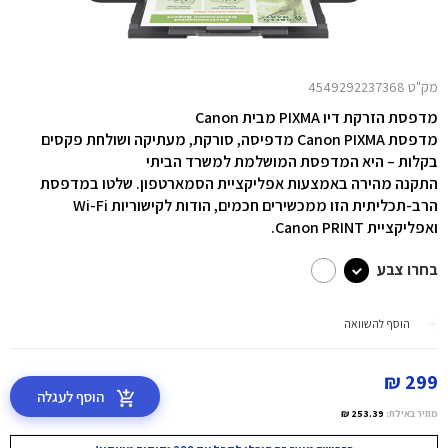
מק"ט 4549292237368
מדפסת הזרקת דיו
PIXMA
מבית Canon
מדפסת Canon PIXMA מדפיסה, סורקת, מעתיקה ושולחת פקסים
בקלות – היא המדפסת המושלמת למשרד הביתי
התקנה מהירה באמצעות אפליקציית הסמארטפון. שלטו במדפסת
הרב-תכליתית הזו ממכשירים חכמים, הודות לקישוריות Wi-Fi
ואפליקציית Canon PRINT.
בחרו צבע
הוסף להשוואה
299 ₪
הוסף לעגלה
מחיר באילת:
253.39 ₪