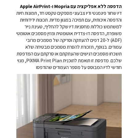
הדפסה ללא אפליקציה עם Mopria ו-Apple AirPrint
דיו שחור פיגמנטי ודיו צבעוני מספקים טקסט חד, תמונות חיות
והדפסה איכותית, עם תמיכה במגוון מדיות. תכונות ידידותיות
למשתמש כוללות מחסניות דיו שקל להחליף, טעינת נייר
משופרת, הדפסה דו-צדדית אוטומטית ומזין מסמכים אוטומטי
(ADF) ל-20 דפים להעתקה וסריקה של מסמכים מרובי
עמודים. בנוסף, תזכורת להסרת מסמכים מבטיחה שלא
תשכחו מסמכים רגישים שהעתקתם או סרקתם עם המדפסת
שלכם. מדפסת זו תואמת לתוכנית PIXMA Print Plan, מנוי
חודשי לדיו המבוסס על מספר העמודים שהודפסו