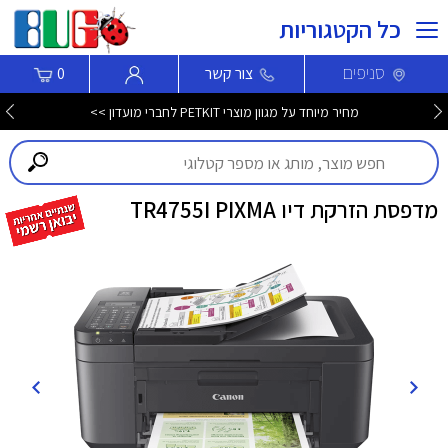
כל הקטגוריות
סניפים
צור קשר
0
מחיר מיוחד על מגוון מוצרי PETKIT לחברי מועדון >>
מדפסת הזרקת דיו TR4755I PIXMA