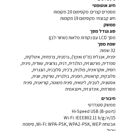
חיוג אוטומטי
מספרים קצרים: מקסימום 20 מקומות
חיוג קבוצתי: מקסימום 19 מקומות
ממשק
סוג וגודל מסך
מסך LCD עם נקודות מלאות (שחור-לבן)
שפת מסך
32 שפות:
יפנית, אנגלית (מ"מ ואינץ'), גרמנית, צרפתית, איטלקית,
ספרדית, פורטוגזית, הולנדית, דנית, נורווגית, שוודית, פינית,
רוסית, אוקראינית, פולנית, צ'כית, סלובנית, הונגרית,
סלובקית, קרואטית, רומנית, בולגרית, טורקית, יוונית,
אסטונית, לטבית, ליטאית, סינית פשוטה, קוריאנית, סינית
מסורתית, אינדונזית, וייטנאמית
חיבורים
ממשק סטנדרטי
Hi-Speed USB (B-port)
Wi-Fi: IEEE802.11 b/g/n/15
אבטחת Wi-Fi: WPA-PSK, WPA2-PSK, WEP, סיסמת
ניהול