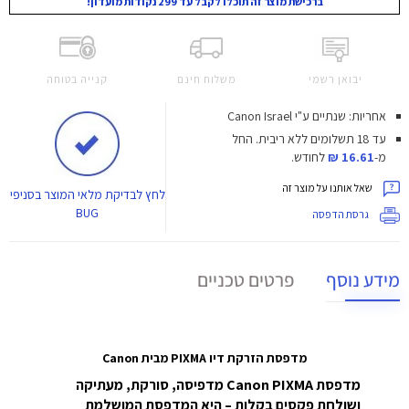
ברכישת מוצר זה תוכלו לקבל עד 299 נקודות מועדון!
יבואן רשמי
משלוח חינם
קנייה בטוחה
אחריות: שנתיים ע"י Canon Israel
עד 18 תשלומים ללא ריבית.
החל
מ-
16.61 ₪
לחודש.
שאל אותנו על מוצר זה
לחץ
לבדיקת מלאי המוצר בסניפי
BUG
גרסת הדפסה
מידע נוסף
פרטים טכניים
מדפסת הזרקת דיו
PIXMA
מבית Canon
מדפסת Canon PIXMA מדפיסה, סורקת, מעתיקה
ושולחת פקסים בקלות – היא המדפסת המושלמת