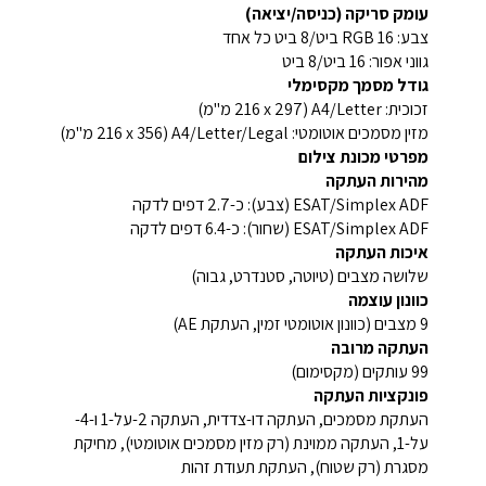
עומק סריקה (כניסה/יציאה)
צבע: RGB 16 ביט/8 ביט כל אחד
גווני אפור: 16 ביט/8 ביט
גודל מסמך מקסימלי
זכוכית: A4/Letter (216 x 297 מ"מ)
מזין מסמכים אוטומטי: A4/Letter/Legal (216 x 356 מ"מ)
מפרטי מכונת צילום
מהירות העתקה
ESAT/Simplex ADF (צבע): כ-2.7 דפים לדקה
ESAT/Simplex ADF (שחור): כ-6.4 דפים לדקה
איכות העתקה
שלושה מצבים (טיוטה, סטנדרט, גבוה)
כוונון עוצמה
9 מצבים (כוונון אוטומטי זמין, העתקת AE)
העתקה מרובה
99 עותקים (מקסימום)
פונקציות העתקה
העתקת מסמכים, העתקה דו-צדדית, העתקה 2-על-1 ו-4-
על-1, העתקה ממוינת (רק מזין מסמכים אוטומטי), מחיקת
מסגרת (רק שטוח), העתקת תעודת זהות