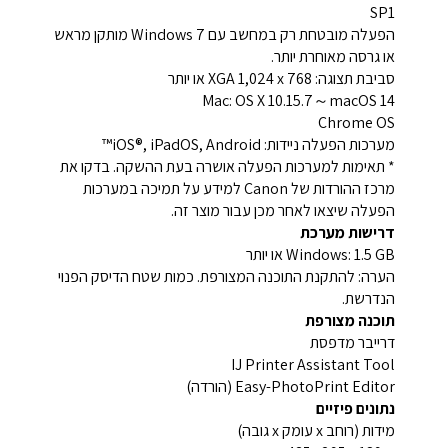
SP1
הפעלה מובטחת רק במחשב עם Windows 7 מותקן מראש
או גרסה מאוחרת יותר.
סביבת תצוגה: XGA 1,024 x 768 או יותר
Mac: OS X 10.15.7～macOS 14
Chrome OS
מערכות הפעלה ניידות: iOS®, iPadOS, Android™
* תאימות למערכות הפעלה אושרה בעת ההשקה. בדקו את
מרכז ההורדות של Canon למידע על תמיכה במערכות
הפעלה שיצאו לאחר מכן עבור מוצר זה.
דרישות מערכת
Windows: 1.5 GB או יותר
הערה: להתקנת התוכנה המצורפת. כמות שטח הדיסק הפנוי
הנדרשת.
תוכנה מצורפת
דרייבר מדפסת
IJ Printer Assistant Tool
Easy-PhotoPrint Editor (הורדה)
נתונים פיזיים
מידות (רוחב x עומק x גובה)