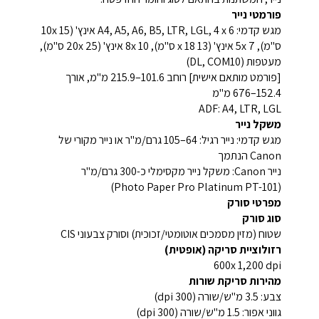
פורמטי נייר
מגש קדמי: A4, A5, A6, B5, LTR, LGL, 4 x 6 אינץ' (10x 15
ס"מ), 5x 7 אינץ' (13 x 18 ס"מ), 8x 10 אינץ' (20x 25 ס"מ),
מעטפות (DL, COM10)
[פורמט מותאם אישית] רוחב 101.6–215.9 מ"מ, אורך
152.4–676 מ"מ
ADF: A4, LTR, LGL
משקל נייר
מגש קדמי: נייר רגיל: 64–105 גרם/מ"ר או נייר מקורי של
Canon הנתמך
נייר Canon: משקל נייר מקסימלי כ-300 גרם/מ"ר
(Photo Paper Pro Platinum PT-101)
מפרטי סורק
סוג סורק
שטוח (מזין מסמכים אוטומטי/זכוכית) וסורק צבעוני CIS
רזולוציית סריקה (אופטית)
600x 1,200 dpi
מהירות סריקת שורות
צבע: 3.5 מ"ש/שורה (300 dpi)
גווני אפור: 1.5 מ"ש/שורה (300 dpi)