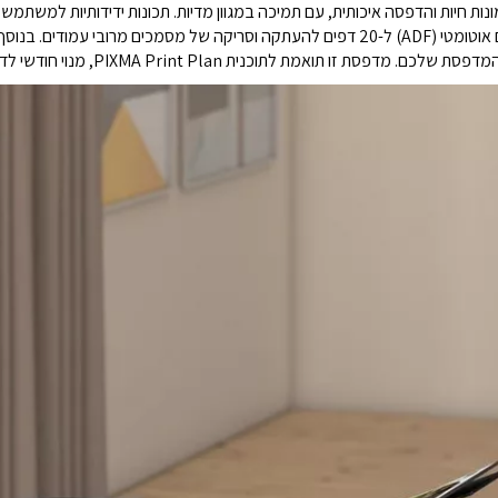
ונות חיות והדפסה איכותית, עם תמיכה במגוון מדיות. תכונות ידידותיות למשתמש 
משופרת, הדפסה דו-צדדית אוטומטית ומזין מסמכים אוטומטי (ADF) ל-20 דפים להעתקה וסריקה ש
PIXMA Print Plan, מנוי חודשי לדיו המבוסס על מספר העמודים שהודפסו