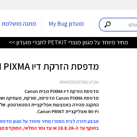
מועדון My Bug
מתנה מושלמת
מחיר מיוחד על מגוון מוצרי PETKIT לחברי מועדון >>
מדפסת הזרקת דיו TR4756I PIXMA
מק"ט 4549292237382
מדפסת הזרקת דיו
PIXMA
מבית Canon
מדפסת Canon PIXMA מדפיסה, סורקת, מעתיקה ושולחת פקסים בקלות – היא המדפסת המושלמת למשרד הביתי
התקנה מהירה באמצעות אפליקציית הסמארטפון. שלטו
Wi-Fi ואפליקציית Canon PRINT.
מבצע חזרה לבית הספר! מחיר מיוחד על מגוון מדפסות non
בתוקף עד ה-18.8.26 או עד גמר המלאי, המוקדם מביניהם.