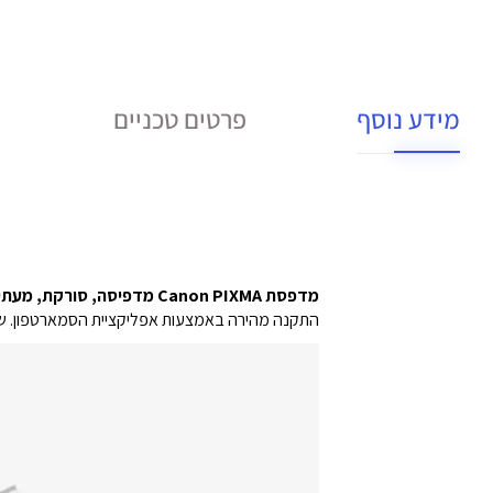
מידע נוסף
פרטים טכניים
מדפסת Canon PIXMA מדפיסה, סורקת, מעתיקה ושולחת פקסים בקלות – היא המדפסת המושלמת למשרד הביתי.
התקנה מהירה באמצעות אפליקציית הסמארטפון. שלטו במדפסת הר