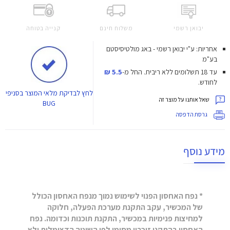
יבואן רשמי
משלוח חינם
קנייה בטוחה
אחריות: ע"י יבואן רשמי - באג מולטיסיסטם
בע"מ
עד 18 תשלומים ללא ריבית.
החל מ-
5.5 ₪
לחודש.
לחץ
לבדיקת מלאי המוצר בסניפי
שאל אותנו על מוצר זה
BUG
גרסת הדפסה
מידע נוסף
* נפח האחסון הפנוי לשימוש נמוך מנפח האחסון הכולל
של המכשיר, עקב התקנת מערכת הפעלה, חלוקה
למחיצות פנימיות במכשיר, התקנת תוכנות וכדומה. נפח
האחסון בהתקני זיכרון מסומן לפי השיטה הדצימלית ולא