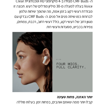
ה- CMF Buds מצוידו ב-4 מיקרופוני HD וטכנולוגיית Clear
Voice בעלת למעלה מ-30 מיליון מודלים של רעש. תכונה זו
מבודדת רעשי רקע בזמן אמת, מה שהופך שיחות טלפון
לברורות כמו שיחה פנים אל פנים. ה- CMF Buds נבדקו עם
מגוון רחב של רעשי רקע, כולל רעשי רחוב, רכבת, צמתים,
צפירות בכביש, מסעדות ורעשי רוח.
יותר האזנה, פחות טעינה
קבלו יותר ממה שאתם אוהבים, בפחות זמן. בעלות סוללה