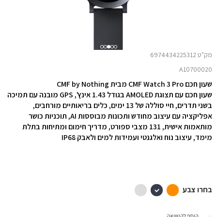
מק"ט 6974434225312
A10700020
שעון חכם CMF Watch 3 Pro מבית CMF by Nothing
שעון חכם עם תצוגת AMOLED בגודל 1.43 אינץ',
GPS מובנה עם תמיכה
בשני תדרים,
חיי סוללה של 13 ימים, כלים בריאותיים מורחבים,
אפליקציה עם עיצוב מחודש ותכונות מבוססות AI, תוכניות כושר
מותאמות אישית, 131 מצבי ספורט, מדריך חימום ומתיחות בתלת
מימד, עיצוב נוח ואלגנטי ועמידות למים ולאבק IP68
בחרו צבע
הוסף להשוואה