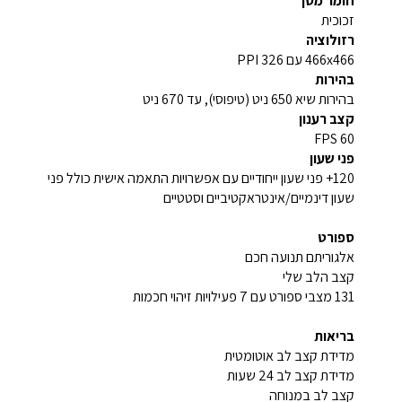
חומר מסך
זכוכית
רזולוציה
466x466 עם 326 PPI
בהירות
בהירות שיא 650 ניט (טיפוסי), עד 670 ניט
קצב רענון
60 FPS
פני שעון
120+ פני שעון ייחודיים עם אפשרויות התאמה אישית כולל פני
שעון דינמיים/אינטראקטיביים וסטטיים
ספורט
אלגוריתם תנועה חכם
קצב הלב שלי
131 מצבי ספורט עם 7 פעילויות זיהוי חכמות
בריאות
מדידת קצב לב אוטומטית
מדידת קצב לב 24 שעות
קצב לב במנוחה