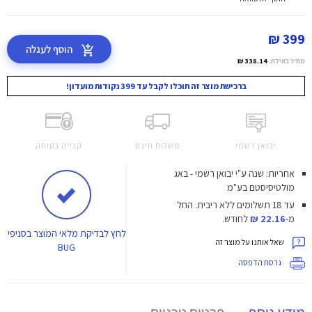
399 ₪
הוסף לעגלה
מחיר באילת:
338.14 ₪
ברכישת מוצר זה תוכלו לקבל עד 399 נקודות מועדון!
יבואן רשמי
משלוח חינם
קנייה בטוחה
אחריות: שנה ע"י יבואן רשמי - באג
מולטיסיסטם בע"מ
עד 18 תשלומים ללא ריבית.
החל
מ-
22.16 ₪
לחודש.
לחץ
לבדיקת מלאי המוצר בסניפי
שאל אותנו על מוצר זה
BUG
גרסת הדפסה