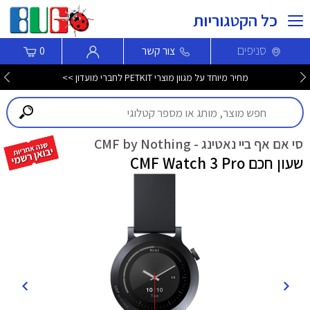
כל הקטגוריות
סניפים
צור קשר
0
מחיר מיוחד על מגוון מוצרי PETKIT לחברי מועדון >>
סי אם אף ביי נאטינג - CMF by Nothing
שעון חכם CMF Watch 3 Pro