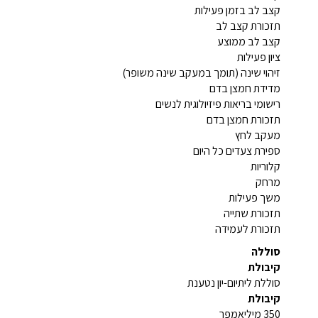
קצב לב בזמן פעילות
תזכורת קצב לב
קצב לב ממוצע
ציון פעילות
זיהוי שינה (תומך במעקב שינה משופר)
מדידת חמצן בדם
רישומי בריאות פיזיולוגית לנשים
תזכורת חמצן בדם
מעקב לחץ
ספירת צעדים כל היום
קלוריות
מרחק
משך פעילות
תזכורת שתייה
תזכורת לעמידה
סוללה
קיבולת
סוללת ליתיום-יון נטענת
קיבולת
350 מיליאמפר