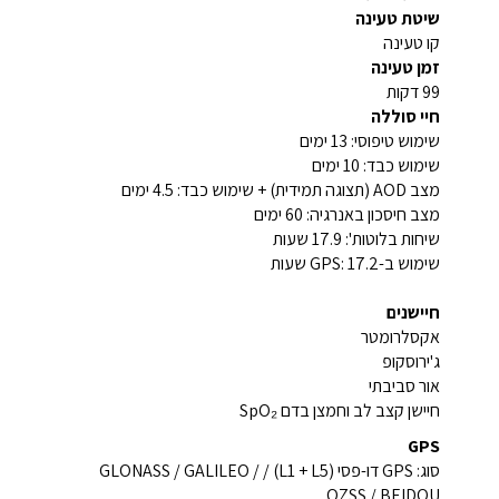
שיטת טעינה
קו טעינה
זמן טעינה
99 דקות
חיי סוללה
שימוש טיפוסי: 13 ימים
שימוש כבד: 10 ימים
מצב AOD (תצוגה תמידית) + שימוש כבד: 4.5 ימים
מצב חיסכון באנרגיה: 60 ימים
שיחות בלוטות': 17.9 שעות
שימוש ב-GPS: 17.2 שעות
חיישנים
אקסלרומטר
ג'ירוסקופ
אור סביבתי
חיישן קצב לב וחמצן בדם SpO₂
GPS
סוג: GPS דו-פסי (L1 + L5) / GLONASS / GALILEO /
QZSS / BEIDOU