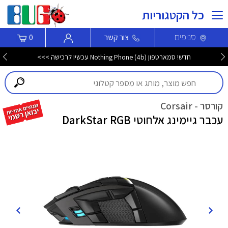
כל הקטגוריות
סניפים
צור קשר
0
חדש! סמארטפון Nothing Phone (4b) עכשיו לרכישה >>>
קורסר - Corsair
עכבר גיימינג אלחוטי DarkStar RGB