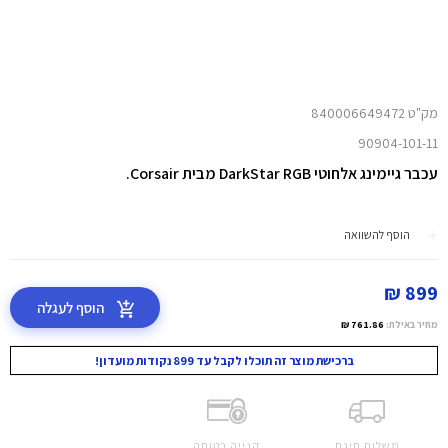
מק"ט 840006649472
90904-101-11
עכבר גיימינג אלחוטי DarkStar RGB מבית Corsair.
הוסף להשוואה
899 ₪
הוסף לעגלה
מחיר באילת:
761.86 ₪
ברכישת מוצר זה תוכלו לקבל עד 899 נקודות מועדון!
משלוח חינם
קנייה בטוחה