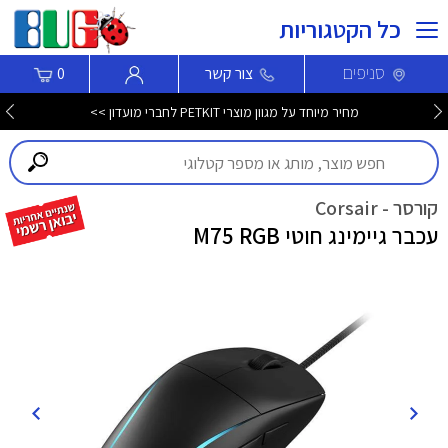
כל הקטגוריות
סניפים
צור קשר
0
מחיר מיוחד על מגוון מוצרי PETKIT לחברי מועדון >>
קורסר - Corsair
עכבר גיימינג חוטי M75 RGB