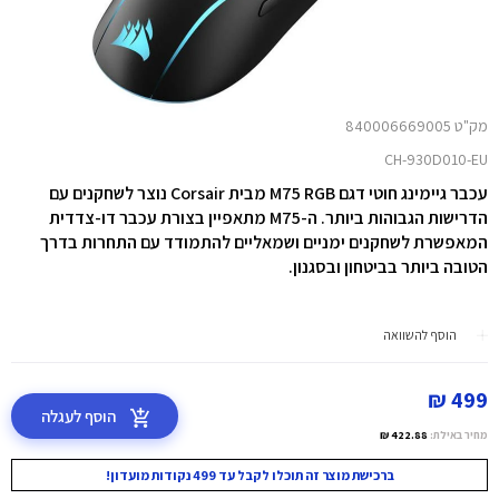
מק"ט 840006669005
CH-930D010-EU
עכבר גיימינג חוטי דגם M75 RGB מבית Corsair נוצר לשחקנים עם
הדרישות הגבוהות ביותר. ה-M75 מתאפיין בצורת עכבר דו-צדדית
המאפשרת לשחקנים ימניים ושמאליים להתמודד עם התחרות בדרך
הטובה ביותר בביטחון ובסגנון.
הוסף להשוואה
499 ₪
הוסף לעגלה
מחיר באילת:
422.88 ₪
ברכישת מוצר זה תוכלו לקבל עד 499 נקודות מועדון!