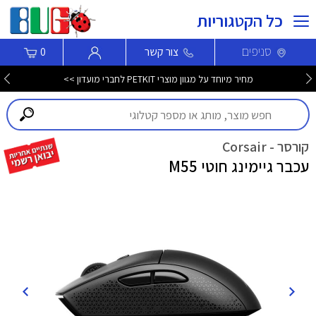
כל הקטגוריות
סניפים
צור קשר
0
מחיר מיוחד על מגוון מוצרי PETKIT לחברי מועדון >>
קורסר - Corsair
עכבר גיימינג חוטי M55