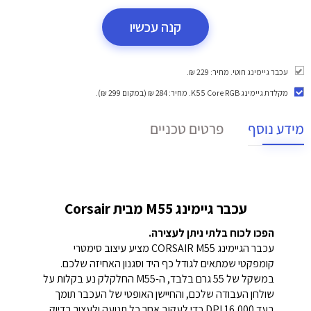
קנה עכשיו
עכבר גיימינג חוטי. מחיר: 229 ₪.
מקלדת גיימינג K55 Core RGB
. מחיר: 284 ₪ (במקום 299 ₪).
מידע נוסף
פרטים טכניים
עכבר גיימינג M55 מבית Corsair
הפכו לכוח בלתי ניתן לעצירה.
עכבר הגיימינג CORSAIR M55 מציע עיצוב סימטרי
קומפקטי שמתאים לגודל כף היד וסגנון האחיזה שלכם.
במשקל של 55 גרם בלבד, ה-M55 החלקלק נע בקלות על
שולחן העבודה שלכם, והחיישן האופטי של העכבר תומך
בעד 16,000 DPI כדי לעקוב אחר כל תנועה ולעצור בדיוק