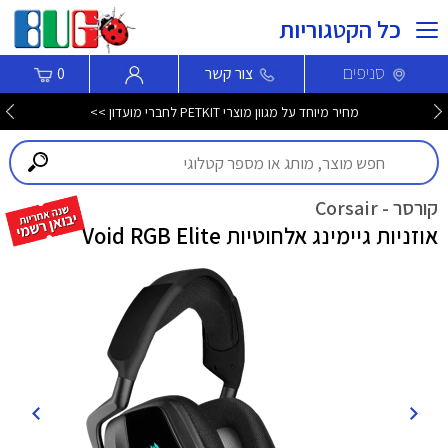
כל הקטגוריות
סניפים
צור קשר
0
מחיר מיוחד על מגוון מוצרי PETKIT לחברי מועדון >>
קורסר - Corsair
אוזניות גיימינג אלחוטיות Void RGB Elite