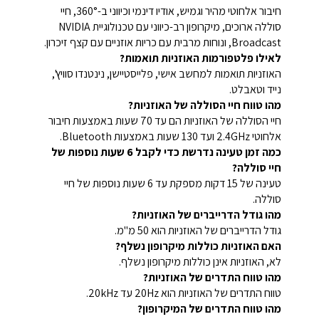
חיבור אלחוטי מהיר וגמיש, אודיו דינמי וכיווני ב-360°, חיי
סוללה ארוכים, מיקרופון רב-כיווני עם טכנולוגיית NVIDIA
Broadcast, ונוחות מרבית עם כריות אוזניים עם קצף זיכרון.
לאילו פלטפורמות האוזניות תואמות?
האוזניות תואמות למחשב אישי, פלייסטיישן, נינטנדו סוויץ',
נייד וטאבלט.
מהו טווח חיי הסוללה של האוזניות?
חיי הסוללה של האוזניות הם עד 70 שעות באמצעות חיבור
אלחוטי 2.4GHz ועד 130 שעות באמצעות Bluetooth.
כמה זמן טעינה נדרשת כדי לקבל 6 שעות נוספות של
חיי סוללה?
טעינה של 15 דקות מספקת עד 6 שעות נוספות של חיי
סוללה.
מהו גודל הדרייברים של האוזניות?
גודל הדרייברים של האוזניות הוא 50 מ"מ.
האם האוזניות כוללות מיקרופון נשלף?
לא, האוזניות אינן כוללות מיקרופון נשלף.
מהו טווח התדרים של האוזניות?
טווח התדרים של האוזניות הוא 20Hz עד 20kHz.
מהו טווח התדרים של המיקרופון?