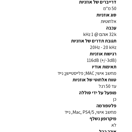
דרייברים של אוזניות
50 מ"מ
סוג אוזניות
אלחוטיות
עכבה
32k אוהם @ 1 kHz
תגובת תדרים של אוזניות
20Hz - 20 kHz
רגישות אוזניות
116dB (+/-3dB)
תאימות אודיו
מחשב אישי; MAC; פלייסטיישן; נייד
טווח אלחוטי של אוזניות
עד 50 רגל
מופעל על ידי סוללה
כן
פלטפורמה
מחשב אישי, Mac, PS4/5, נייד
מיקרופון נשלף
לא
אורך כבל