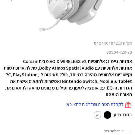
מק"ט 840440484219
90904-720-70
אוזניות גיימינג אלחוטיות VOID WIRELESS v2 מבית Corsair
אוזניות אלחוטיות
עם Dolby Atmos Spatial Audio,
סוללה ארוכת טווח
וקישוריות אלחוטית מהירה במיוחד, כולל
תאימות ל-PC, PlayStation,
Nintendo Switch, Mobile & Tablet ואפשרות להתאים
אישית את
הגדרות ה-EQ. עם אופציה לטעון פרופילים מכוונים מראש ולהתאים את
תאורת ה-RGB
לקבלת הטבות ושדרוגים לחצו כאן
בחרו צבע
הוסף להשוואה