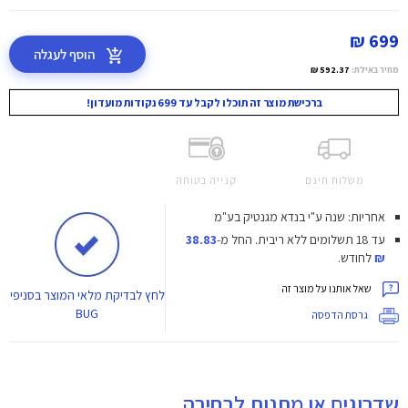
699 ₪
הוסף לעגלה
מחיר באילת:
592.37 ₪
ברכישת מוצר זה תוכלו לקבל עד 699 נקודות מועדון!
משלוח חינם
קנייה בטוחה
אחריות: שנה ע"י בנדא מגנטיק בע"מ
עד 18 תשלומים ללא ריבית.
החל מ-
38.83
₪
לחודש.
שאל אותנו על מוצר זה
לחץ
לבדיקת מלאי המוצר בסניפי
BUG
גרסת הדפסה
שדרוגים או מתנות לבחירה