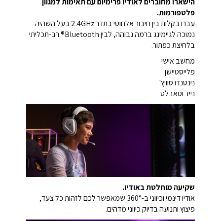
הישארו מחוברים לאודיו פרימיום עם תאימות למגוון
פלטפורמות.
עברו בקלות בין חיבור אלחוטי בתדר 2.4GHz בעל השהיה
נמוכה לגיימינג ברמה גבוהה, לבין Bluetooth® רב-תכליתי
בלחיצת כפתור.
מחשב אישי
פלייסטיישן
נינטנדו סוויץ'
נייד וטאבלט
שקיעה מוחלטת באודיו.
אודיו דינמי וכיווני ב-360° שמאפשר לכם לזהות כל צעד,
פיצוץ ותנועה בדיוק כיווני מדהים.