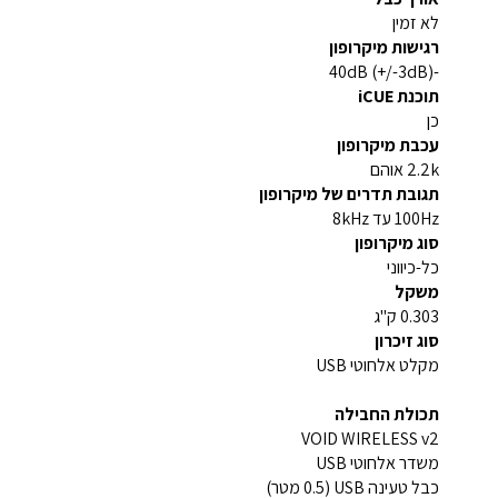
לא זמין
רגישות מיקרופון
-40dB (+/-3dB)
תוכנת iCUE
כן
עכבת מיקרופון
2.2k אוהם
תגובת תדרים של מיקרופון
100Hz עד 8kHz
סוג מיקרופון
כל-כיווני
משקל
0.303 ק"ג
סוג זיכרון
מקלט אלחוטי USB
תכולת החבילה
VOID WIRELESS v2
משדר אלחוטי USB
כבל טעינה USB (0.5 מטר)