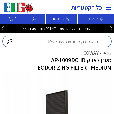
כל הקטגוריות
סניפים
צור קשר
0
מחיר מיוחד על מגוון מוצרי PETKIT לחברי מועדון >>
קוואי - COWAY
מסנן לאבק AP-1009DCHD
EODORIZING FILTER - MEDIUM