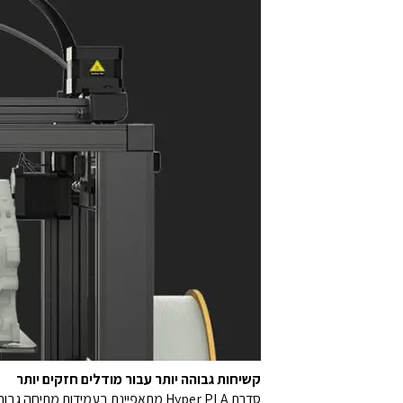
קשיחות גבוהה יותר עבור מודלים חזקים יותר
סדרת Hyper PLA מתאפיינת בעמידות מתיחה גבוהה מזו של ABS ובקשיחות העולה על PLA רגיל. ה- Hyper PLA מעניקה למודלים המודפסים עמידות מבנה גבוהה יותר.