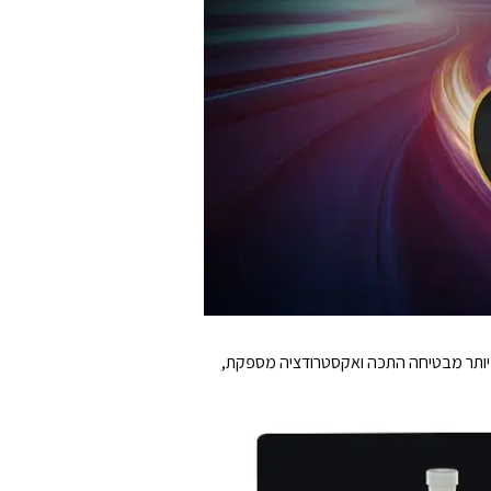
H תומכת במהירות הדפסה של עד 600 מ"מ לשניה. זרימה גבוהה יותר מבטיחה התכה ואקסטרודציה מספקת,