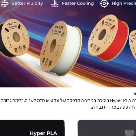
הודות לזרימה הגבוהה ופורמולת הקירור המהיר, סדרת yper PLA
 להדפסה במהירות גבוהה.