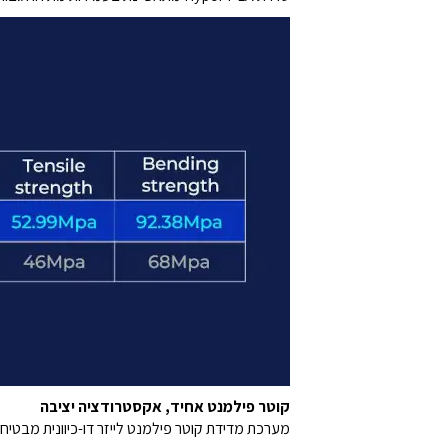
קוטר פילמנט אחיד, אקסטרודציה יציבה
מערכת מדידת קוטר פילמנט לייזר דו-כיוונית מבטיחה דיוק של 1.75±0.03 מ"מ, לאקסטרודציה חלקה ויצי