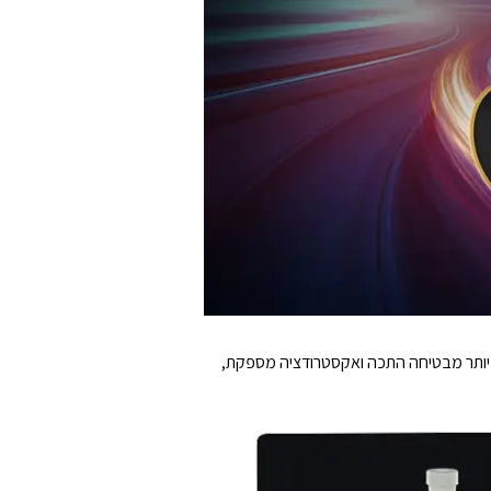
H תומכת במהירות הדפסה של עד 600 מ"מ לשניה. זרימה גבוהה יותר מבטיחה התכה ואקסטרודציה מספקת,