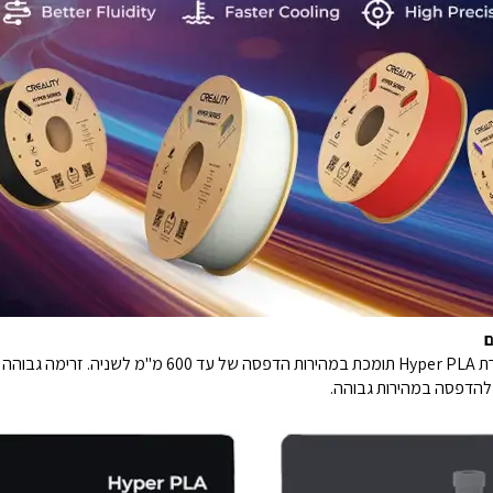
הודות לזרימה הגבוהה ופורמולת הקירור המהיר, סדרת yper PLA
 להדפסה במהירות גבוהה.