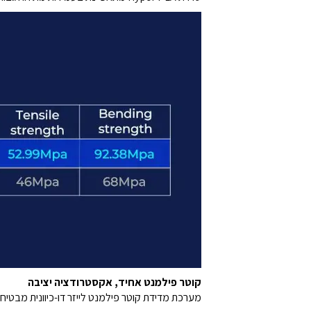
קוטר פילמנט אחיד, אקסטרודציה יציבה
מערכת מדידת קוטר פילמנט לייזר דו-כיוונית מבטיחה דיוק של 1.75±0.03 מ"מ, לאקסטרודציה חלקה ויצי