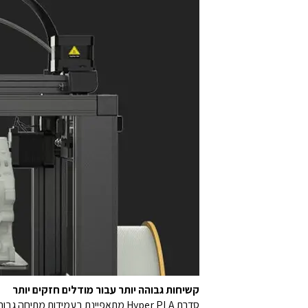
קשיחות גבוהה יותר עבור מודלים חזקים יותר
סדרת Hyper PLA מתאפיינת בעמידות מתיחה גבוהה מזו של ABS ובקשיחות העולה על PLA רגיל. ה- Hyper PLA מעניקה למודלים המודפסים עמידות מבנה גבוהה יותר.