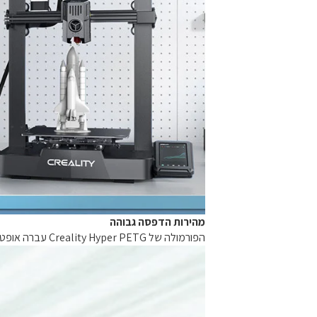
מהירות הדפסה גבוהה
הפורמולה של ‏Creality Hyper PETG‏ עברה אופטימיזציה מיוחדת לשיפור הזרימה ומאפשרת מהירות הדפסה של עד ‏300 מ"מ לשנייה, לחיסכון בזמן יצירה יקר ערך.