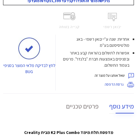
ברכישת מוצר זה תוכלו לקבל עד 5,399 נקודות מועדון!
יבואן רשמי
קנייה בטוחה
אחריות: שנה ע"י יבואן רשמי - באג
מולטיסיסטם בע"מ
אפשרות לתשלום בהוראת קבע באתר
ובסניפים באמצעות חברת "בלנדר". פרטים
בעמוד התשלום.
לחץ
לבדיקת מלאי המוצר בסניפי
BUG
שאל אותנו על מוצר זה
גרסת הדפסה
מידע נוסף
פרטים טכניים
מדפסת תלת מימד K2 Plus Combo מבית Creality