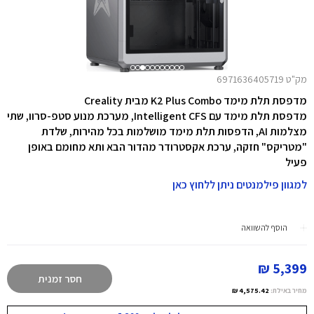
מק"ט 6971636405719
מדפסת תלת מימד K2 Plus Combo מבית Creality
מדפסת תלת מימד עם
Intelligent CFS,
מערכת מנוע סטפ-סרוו,
שתי
מצלמות AI,
הדפסות תלת מימד מושלמות בכל מהירות,
שלדת
"מטריקס" חזקה, ערכת אקסטרודר מהדור הבא ותא מחומם באופן
פעיל
למגוון פילמנטים ניתן ללחוץ כאן
הוסף להשוואה
5,399 ₪
חסר זמנית
מחיר באילת:
4,575.42 ₪