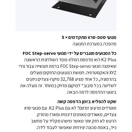
מנועי סטפ-סרוו מתקדמים × 5
מהפכה במערכת התנועה
כל המנועים מוגברים על ידי מנועי FOC Step-servo
K2 Plus היא מדפסת התלת-ממד השולחנית הראשונה
שאימצה מנועי FOC Step-servo ברמת תעשייה עבור צירי
XYZ והאקסטרוזיה. חמשת המנועים החזקים פועלים
בהרמוניה, כל אחד מציע 32,768 מיקרו-צעדים ניתנים
לשליטה בכל סיבוב* למיקום מדויק במיוחד. זה מעלה את
ביצועי ההדפסה לרמה הבאה.
שקט להפליא בזמן הדפסה קשה
מוטרדים מרעש זמזום? לא עם K2 Plus. עם מנועי סרוו
צעדיים, מאווררים מאוזנים דינמית ומארז מהודק.
הרעש לא חזק יותר מאשר מישהו מקליד על מחשב
נייד, באמת מכונה יצירתית שאפשר לעבוד לידה.