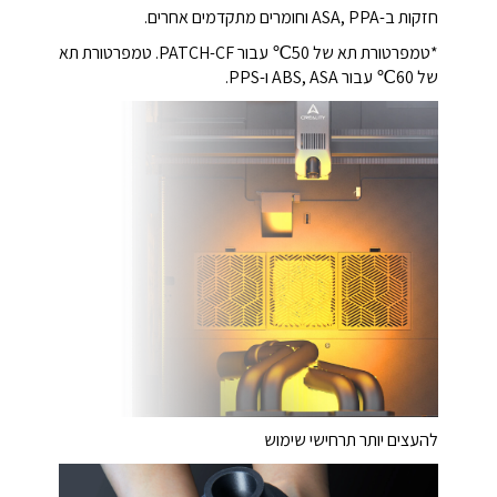
חזקות ב-ASA, PPA וחומרים מתקדמים אחרים.
*טמפרטורת תא של 50℃ עבור PATCH-CF.
טמפרטורת תא
של 60℃ עבור ABS, ASA ו-PPS.
להעצים יותר תרחישי שימוש