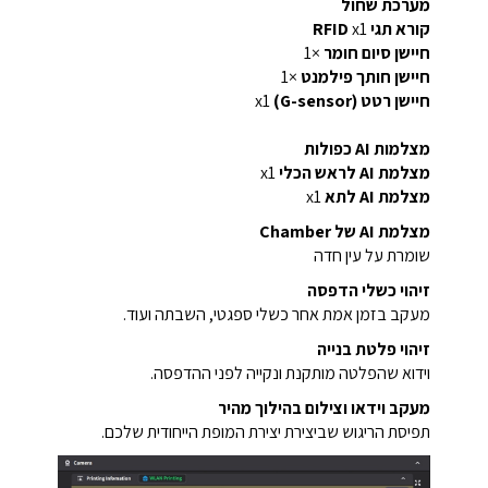
מערכת שחול
קורא תגי RFID
x1
חיישן סיום חומר
×1
חיישן חותך פילמנט
×1
חיישן רטט (G-sensor)
x1
מצלמות AI כפולות
מצלמת AI לראש הכלי
x1
מצלמת AI לתא
x1
מצלמת AI של Chamber
שומרת על עין חדה
זיהוי כשלי הדפסה
מעקב בזמן אמת אחר כשלי ספגטי, השבתה ועוד.
זיהוי פלטת בנייה
וידוא שהפלטה מותקנת ונקייה לפני ההדפסה.
מעקב וידאו וצילום בהילוך מהיר
תפיסת הריגוש שביצירת יצירת המופת הייחודית שלכם.