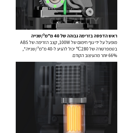
ראש הדפסה בזרימה גבוהה של 40 מ"מ³/שנייה
מופעל על ידי גוף חימום של 100W, קצב הזרימה של ABS
בטמפרטורה של 280℃ יכול להגיע ל-40 מ"מ³/שנייה*,
66% יותר מהעיצוב הקודם.