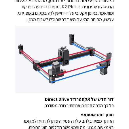
רצועות תזמון עלולות להתרופף עם הזמן, מה שמוביל לאיכות
הדפסה ודיוק ירודים. ב-K2 Plus, מתיחת הרצועה נבדקת
ומותאמת באופן אקטיבי על ידי חיישן לחץ במקום באופן ידני.
עכשיו, מתיחת הרצועה היא דבר שתוכלו לשכוח ממנו.
דור חדש של אקסטרודר Direct Drive
כל כך הרבה תכונות ארוזות בצורה מסודרת
חותך חוט אוטומטי
החותך מצויד בלהב פלדה עמידה וניתן להחזירו למקומו
באמצעות מגנט, מה שמאפשר החלפות חוט תכופות.