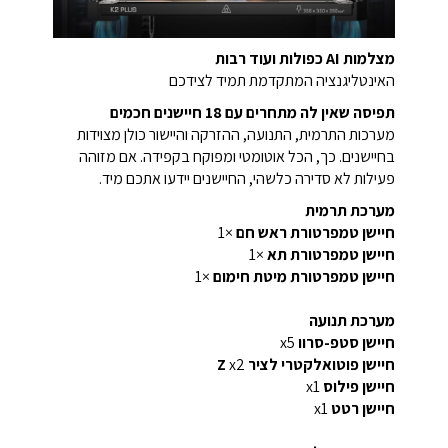
מצלמות AI כפולות ועוד רבות
האינטליגנציה המתקדמת תמיד לצידכם
תפיסה שאין לה מתחרים עם 18 חיישנים חכמים
מערכות התרמית, התנועה, ההזרקה והיישור כולן מצוידות
בחיישנים. כך, הכל אוטומטי ומפוקח בקפידה. אם מזוהה
פעילות לא סדירה כלשהי, החיישנים יידעו אתכם מיד.
מערכת תרמית
חיישן טמפרטורת ראש חם
×1
חיישן טמפרטורת תא
×1
חיישן טמפרטורת מיטת חימום
×1
מערכת תנועה
חיישן סטפ-סרוו
x5
חיישן פוטואלקטרי לציר Z
x2
חיישן פילוס
x1
חיישן רטט
x1