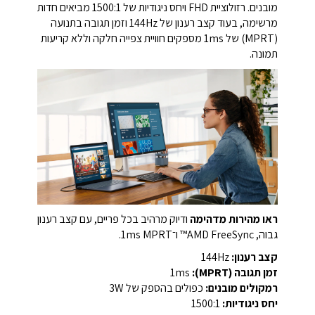
מובנים.
רזולוציית FHD ויחס ניגודיות של 1500:1 מביאים חדות
מרשימה,
בעוד קצב רענון של 144Hz וזמן תגובה בתנועה
(MPRT) של 1ms מספקים חוויית צפייה חלקה וללא קריעות
תמונה.
ראו מהירות מדהימה
ודיוק מרהיב בכל פריים, עם קצב רענון
גבוה, ‏AMD FreeSync™‏ ו־1ms MPRT.
קצב רענון:
144Hz
זמן תגובה (MPRT):
1ms
רמקולים מובנים:
כפולים בהספק של 3W
יחס ניגודיות:
1500:1