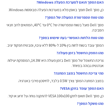
האם המסך תואם למערכת הפעלה Windows?
כן, מסך Dell תומך באופן מלא במערכות הפעלה מבוססות Windows.
מהו טווח טמפרטורת הפעולה של המסך?
מסך Dell פועל בטווח טמפרטורה של ‎0°C‎ עד ‎40°C‎, המתאים לרוב תנאי
הסביבה.
מהו טווח הלחות האפשרי בעת שימוש במסך?
המסך עובד בטווח לחות בין ‎10%‎ ל‑‎80%‎ ללא עיבוי, ומבטיח תפקוד יציב.
מהו הספק החשמל בזמן פעולה?
צריכת החשמל של מסך Dell בזמן פעולה היא ‎14.3W‎, המספקת יעילות
אנרגטית גבוהה במיוחד.
מהי צריכת החשמל במצב המתנה?
במצב המתנה המסך צורך ‎0.5W‎ בלבד, לחיסכון מירבי באנרגיה.
האם המסך עומד בתקן VESA?
כן, מסך Dell תואם לתקן VESA ‎100x100‎ להתקנה נוחה על זרוע או קיר.
מהו משקל המסך?