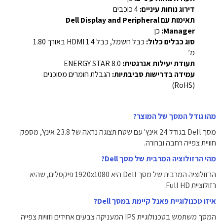
דירוג נוחות עיניים:
‎4 כוכבים
תאימות עם Dell Display and Peripheral
Manager:
כן
סוג כבלים כלול:
כבל חשמל, כבל HDMI 1.4 באורך ‎1.80
מ’
תעודת יעילות אנרגטית:
ENERGY STAR 8.0
עמידה בדרישות סביבתיות:
הגבלת חומרים מסוכנים
(RoHS)
מהו גודל המסך של המוצר?
מסך Dell בגודל 24 אינץ' עם שטח תצוגה נראה של ‎23.8‎ אינץ', מספק
חוויית צפייה רחבה וברורה.
מהי הרזולוציה המרבית של מסך Dell?
הרזולוציה המרבית של מסך Dell היא ‎1920x1080‎ פיקסלים, שהיא
רזולוציית Full HD.
איזו טכנולוגיית פאנל קיימת במסך Dell?
המסך משתמש בטכנולוגיית IPS המעניקה צבעים אחידים וזוויות צפייה