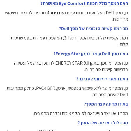
האם המסך כולל תכונת Eye Comfort מאושרת?
כן, מסך Dell בעל תעודת נוחות עיניים עם דירוג ‎4‎ כוכבים, להבטחת שימוש
ארוך ונוח.
מה רמת קשיות הזכוכית של מסך Dell?
רמת הקשיות של זכוכית המסך היא ‎3H‎, המספקת עמידות בפני שריטות
קלות.
האם מסך Dell עומד בתקן Energy Star?
כן, המסך מוסמך בתקן ENERGY STAR 8.0 לחיסכון בחשמל ועמידה
בדרישות קיימות סביבתיות.
האם המסך ידידותי לסביבה?
כן, המסך מיוצר ללא שימוש בכספית, ארסן, BFR ו‑PVC, כחלק ממחויבות
Dell לאיכות הסביבה.
באיזו מדינה יוצר המסך?
מסך Dell יוצר בווייטנאם לפי תקני איכות ובקרה מחמירים.
מה כלול באריזה של המסך?