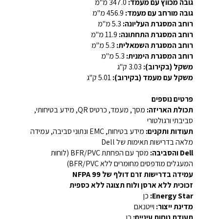
גובה מכווץ עם מעמד:
347.0 מ"מ
גובה מורחב עם מעמד:
456.9 מ"מ
רוחב המסגרת העליונה:
5.3 מ"מ
רוחב המסגרת התחתונה:
11.9 מ"מ
רוחב המסגרת השמאלית:
5.3 מ"מ
רוחב המסגרת הימנית:
5.3 מ"מ
משקל (בקירוב):
3.03 ק"ג
משקל עם מעמד (בקירוב):
5.01 ק"ג
פרטים נוספים
תכולת האריזה:
מסך, מעמד, כרטיס QR, מידע בטיחותי,
סביבתי ורגולטורי
תעודות ותקנים:
מידע בטיחות, EMC ונתוני סביבה, עמידה
מלאה בדרישות תאימות של Dell
Dell והסביבה:
מסך עם הפחתת BFR/PVC (לוחות
המעגלים מודפסים מחומרים ללא BFR/PVC)
עמידה בדרישות זרם דולף של NFPA 99
זכוכית ללא ארסן ולוח תצוגה ללא כספית
Energy Star:
כן
מדינת ייצור:
וייטנאם
תעודת נוחות עיניים:
כן