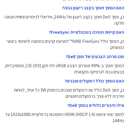
האם המסך תומך בקצב ריענון גבוה?
כן, מסך Dell תומך בקצב ריענון של ‎144Hz‎, אידיאלי לגיימרים וחוויית תנועה
חלקה.
האם קיימת תמיכה בטכנולוגיית FreeSync?
כן, המסך כולל AMD FreeSync™ למניעת קרעים בתמונה ולשיפור ביצועי
המשחק.
מהו מרחב הצבעים של מסך Dell?
המסך תומך ב‑‎99%‎ ממרחב הצבע sRGB לפי תקן CIE 1931, ומספק דיוק
צבעים גבוה לגרפיקה מקצועית.
האם המסך כולל רמקולים מובנים?
כן, מסך Dell כולל שני רמקולים מובנים בהספק ‎3W‎ כל אחד, לנוחות
מירבית ללא צורך ברמקולים חיצוניים.
אילו חיבורים כלולים במסך Dell?
למסך שתי יציאות ‎HDMI‎ (HDCP 1.4) התומכות ברזולוציית ‎1920x1080‎ עד
‎144Hz‎.