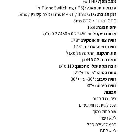
מצב מסך:
Full HD
טכנולוגיית פאנל:
In-Plane Switching (IPS)
זמן תגובה:
1ms MPRT / 4ms GTG (מצב קיצוני) / 5ms
GTG (מהיר) / 8ms GTG
יחס תצוגה:
16:9
מרווח פיקסלים:
‎0.27450 x ‎0.27450 מ״מ
זווית צפייה אופקית:
‎178°
זווית צפייה אנכית:
‎178°
סוג התקנה:
התקנה על פאנל
תמיכה ב‑HDCP:
כן
גובה מקסימלי מתכוונן:
‎110 מ״מ
טווח הטיה:
‎5°‑ עד ‎21°+‎
זווית סיבוב:
‎30°‑ עד ‎30°+‎
זווית פיבוט:
‎90°±‎
תכונות
ציפוי נגד סנוור
טכנולוגיית נוחות עיניים
אור כחול נמוך
ללא ריצוד
חריץ לנעילת כבל
ללא BFR