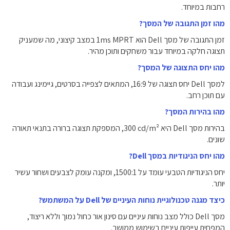
רחבות במיוחד.
מהו זמן התגובה של המסך?
זמן התגובה של מסך Dell הוא ‎1ms‎ MPRT במצב קיצוני, מה שמעניק
תצוגה חלקה במיוחד עבור משחקים ותוכן מהיר.
מהו יחס התצוגה של המסך?
למסך Dell יחס תצוגה של ‎16:9‎, המתאים לצפייה בסרטים, גיימינג ועבודה
עם תוכן רחב.
מהו בהירות המסך?
בהירות מסך Dell היא ‎300‎ cd/m², המספקת תצוגה ברורה בתנאי תאורה
שונים.
מהו יחס הניגודיות במסך Dell?
יחס הניגודיות הטבעי עומד על ‎1500:1‎, ומקנה עומק לצבעים ושחור עשיר
יותר.
כיצד מגנה טכנולוגיית נוחות העיניים של Dell על המשתמש?
מסך Dell כולל מצב נוחות עיניים עם סינון אור כחול נמוך וללא ריצוד,
המפחית עייפות עיניים בשימוש ממושך.