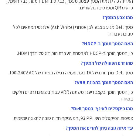
האריזה כוללת את המסך עצמו, מעמד, כבל HDMI ‎1.8‎ מטר, כבל חשמל,
כרטיס QR ומפרטים רגולטוריים.
מהו צבע המסך?
מסך Dell מגיע בצבע לבן אפרורי (Ash White) אלגנטי המתאים לכל
סביבת עבודה.
האם המסך תומך ב‑HDCP?
כן, המסך תומך ב‑HDCP לאבטחת העברת תוכן דיגיטלי דרך HDMI.
מהו זרם הפעולה של המסך?
מסך Dell צורך זרם של ‎1A‎ בעת פעולה רגילה במתח של ‎100‑240V AC‎.
האם המסך תומך בתכונת VRR?
כן, המסך תומך בקצב ריענון משתנה VRR עבור ביצועים גרפיים חלקים
במיוחד.
מהו פיקסלים לאינץ' במסך Dell?
צפיפות הפיקסלים היא ‎93 PPI‎, המעניקה חדות טובה לתצוגה יומיומית.
עד איזה גובה ניתן להרים את המסך?