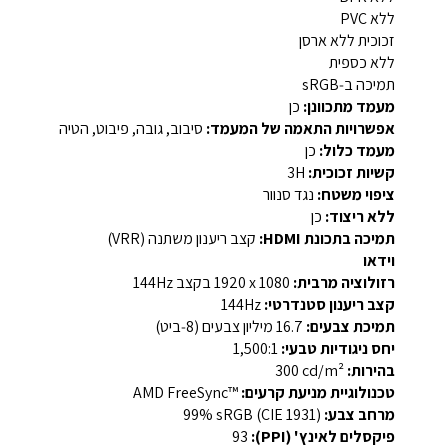
ללא PVC
זכוכית ללא ארסן
ללא כספית
תמיכה ב‑sRGB
מעמד מתכוונן:
כן
אפשרויות התאמה של המעמד:
סיבוב, גובה, פיבוט, הטיה
מעמד כלול:
כן
קשיות זכוכית:
‎3H
ציפוי משטח:
נגד סנוור
ללא ריצוד:
כן
תמיכה בתכונת HDMI:
קצב ריענון משתנה (VRR)
וידאו
רזולוציה מרבית:
‎1920 x 1080‎ בקצב 144Hz
קצב ריענון סטנדרטי:
‎144Hz‎
תמיכת צבעים:
‎16.7 מיליון צבעים (8‑ביט)‎
יחס ניגודיות טבעי:
‎1,500:1‎
בהירות:
‎300 cd/m²‎
טכנולוגיית מניעת קרעים:
AMD FreeSync™‎
מרחב צבע:
‎99% sRGB (CIE 1931)‎
פיקסלים לאינץ' (PPI):
‎93‎