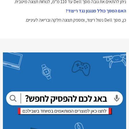
ניתן להתאים את גובה מסך Dell עד ‎110‎ מ"מ, לנוחות תצוגה מיטבית.
האם המסך כולל מנגנון נגד ריצוד?
כן, מסך Dell נטול ריצוד, ומספק תצוגה חלקה ובריאה לעיניים.