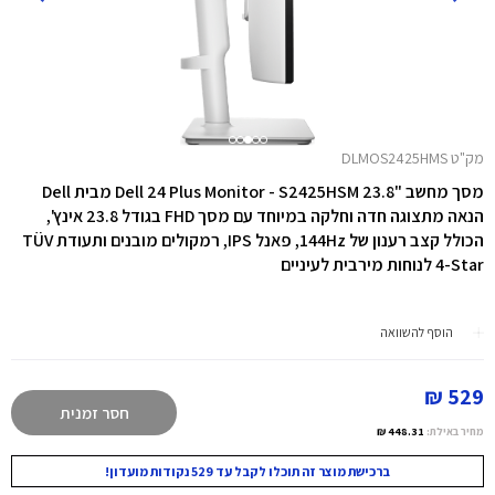
מק"ט DLMOS2425HMS
מסך מחשב "23.8 Dell 24 Plus Monitor - S2425HSM מבית Dell
הנאה מתצוגה חדה וחלקה במיוחד עם מסך FHD בגודל 23.8 אינץ',
הכולל קצב רענון של ‎144Hz‎, פאנל IPS‎, רמקולים מובנים ותעודת TÜV
4-Star לנוחות מירבית לעיניים
הוסף להשוואה
529 ₪
חסר זמנית
מחיר באילת:
448.31 ₪
ברכישת מוצר זה תוכלו לקבל עד 529 נקודות מועדון!