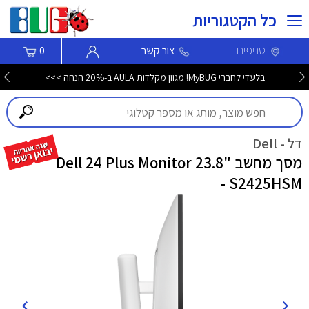
כל הקטגוריות
סניפים
צור קשר
0
בלעדי לחברי MyBUG! מגוון מקלדות AULA ב-20% הנחה >>>
דל - Dell
מסך מחשב "23.8 Dell 24 Plus Monitor
- S2425HSM