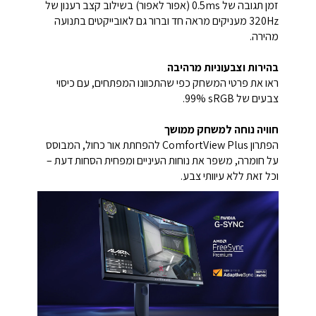
זמן תגובה של ‎0.5ms‎‏ (אפור לאפור) בשילוב קצב רענון של
‎320Hz‎ מעניקים מראה חד וברור גם לאובייקטים בתנועה
מהירה.
בהירות וצבעוניות מרהיבה
ראו את פרטי המשחק כפי שהתכוונו המפתחים, עם כיסוי
צבעים של ‎99% sRGB‎.‏
חוויה נוחה למשחק ממושך
הפתרון ComfortView Plus להפחתת אור כחול, המבוסס
על חומרה, משפר את נוחות העיניים ומפחית הסחות דעת –
וכל זאת ללא עיוותי צבע.‏