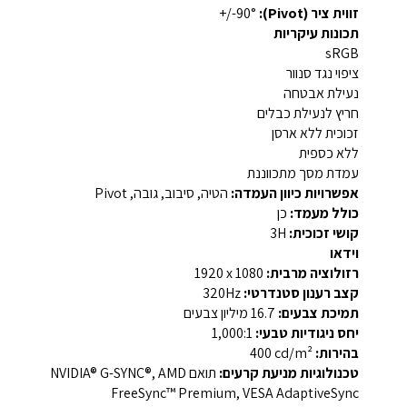
זווית ציר (Pivot):
‎+/-90°‎
תכונות עיקריות
sRGB
ציפוי נגד סנוור
נעילת אבטחה
חריץ לנעילת כבלים
זכוכית ללא ארסן
ללא כספית
עמדת מסך מתכווננת
אפשרויות כיוון העמדה:
הטיה, סיבוב, גובה, Pivot
כולל מעמד:
כן
קושי זכוכית:
‎3H‎
וידאו
רזולוציה מרבית:
‎1920 x 1080‎
קצב רענון סטנדרטי:
‎320Hz‎
תמיכת צבעים:
‎16.7 מיליון צבעים‎
יחס ניגודיות טבעי:
‎1,000:1‎
בהירות:
‎400 cd/m²‎
טכנולוגיות מניעת קרעים:
תואם ‎NVIDIA® G-SYNC®‎, ‎AMD
FreeSync™ Premium‎, ‎VESA AdaptiveSync‎