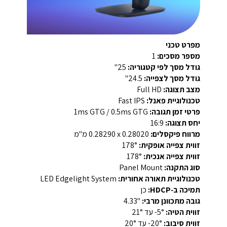
מפרט טכני
מספר מסכים:
1
גודל מסך לפי קטגוריה:
‎25"
גודל מסך לצפייה:
‎24.5"
מצב תצוגה:
‎Full HD‎
טכנולוגיית פאנל:
‎Fast IPS‎
פרטי זמן תגובה:
‎1ms GTG / 0.5ms GTG‎
יחס תצוגה:
‎16:9‎
מרווח פיקסלים:
‎0.28290 x 0.28020 מ"מ‎
זווית צפייה אופקית:
‎178°‎
זווית צפייה אנכית:
‎178°‎
סוג התקנה:
‎Panel Mount‎
טכנולוגיית תאורה אחורית:
‎LED Edgelight System‎
תמיכה ב‑HDCP:
כן
גובה מתכוונן מרבי:
‎4.33"‎
זווית הטיה:
‎-5° עד 21°‎
זווית סיבוב:
‎-20° עד 20°‎