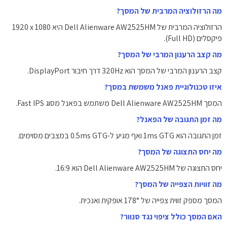
מה הרזולוציה המרבית של המסך?
הרזולוציה המרבית של Dell Alienware AW2525HM היא ‎1920 x 1080‎
פיקסלים (Full HD).
מה קצב הרענון המרבי של המסך?
קצב הרענון המרבי של המסך הוא ‎320Hz‎ דרך חיבור DisplayPort.
איזו טכנולוגיית פאנל משמשת במסך?
המסך Dell Alienware AW2525HM משתמש בפאנל מסוג Fast IPS.
מה זמן התגובה של הפאנל?
זמן התגובה הוא ‎1ms GTG‎ ואף מגיע ל-‎0.5ms GTG‎ במצבים מסוימים.
מה יחס התצוגה של המסך?
יחס התצוגה של Dell Alienware AW2525HM הוא ‎16:9‎.
מה זוויות הצפייה של המסך?
המסך מספק זווית צפייה של ‎178°‎ אופקית ואנכית.
האם המסך כולל ציפוי נגד סנוור?