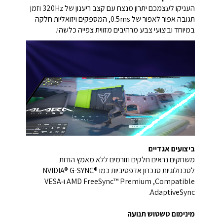
העניקו לעצמכם יתרון מנצח עם קצב ריענון של ‎320Hz‎ וזמן
תגובה אפור לאפור של ‎0.5ms, המספקים ויזואליות חלקה
במיוחד וביצועי צבע מרהיבים מזווית צפייה כלשהי.
ביצועים אגדיים
משחקים נראים חלקים וזורמים ללא מאמץ הודות
לטכנולוגיות סנכרון אדפטיביות כמו ‏NVIDIA® G-SYNC®
Compatible‏, ‏AMD FreeSync™ Premium‏ ו‑VESA
AdaptiveSync.‏
מינימום טשטוש תנועה