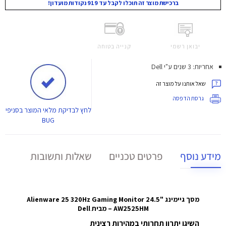
ברכישת מוצר זה תוכלו לקבל עד 919 נקודות מועדון!
יבואן רשמי
קנייה בטוחה
אחריות: 3 שנים ע"י Dell
שאל אותנו על מוצר זה
גרסת הדפסה
לחץ
לבדיקת מלאי המוצר בסניפי
BUG
מידע נוסף
פרטים טכניים
שאלות ותשובות
מסך גיימינג "24.5 Alienware 25 320Hz Gaming Monitor
– AW2525HM מבית Dell
השיגו יתרון תחרותי במהירות רצינית