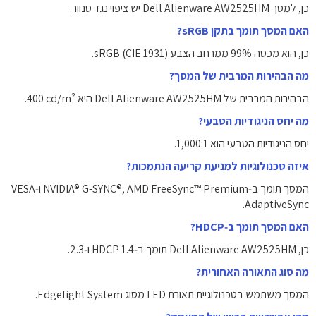
כן, למסך Dell Alienware AW2525HM יש ציפוי נגד סנוור.
האם המסך תומך בתקן sRGB?
כן, הוא מכסה ‎99%‎ ממרחב הצבע sRGB (CIE 1931).
מה הבהירות המרבית של המסך?
הבהירות המרבית של Dell Alienware AW2525HM היא ‎400‎ cd/m².
מה יחס הניגודיות הטבעי?
יחס הניגודיות הטבעי הוא ‎1,000:1‎.
איזה טכנולוגיות למניעת קריעה הנתמכות?
המסך תומך ב‑NVIDIA® G-SYNC®, ‎AMD FreeSync™ Premium‎ ו‑VESA
AdaptiveSync‎.
האם המסך תומך ב‑HDCP?
כן, Dell Alienware AW2525HM תומך ב‑HDCP 1.4‎ ו‑2.3‎.
מה סוג התאורה האחורית?
המסך משתמש בטכנולוגיית תאורת LED מסוג Edgelight System.