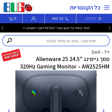
כל הקטגוריות
סניפים
צור קשר
0
מחיר מיוחד על מגוון מוצרי PETKIT לחברי מועדון >>
דל - Dell
מסך גיימינג "24.5 Alienware 25
320Hz Gaming Monitor – AW2525HM