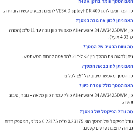
האם המסך עומד בתקן HDR?
כן, הצג תואם לתקן VESA DisplayHDR 400 לתצוגת צבעים עשירה ובהירה.
האם ניתן לכוון את גובה המסך?
כן, Alienware 34 AW3425DWM מאפשר כיוון גובה עד 11 ס"מ (המרה
מ-4.33 אינץ').
מה טווח ההטיה של המסך?
ניתן להטות את המסך בין ‎-5°‎ ל-‎21°‎ להתאמה לנוחות המשתמש.
האם ניתן לסובב את המסך?
כן, המסך מאפשר סיבוב של ‎±5°‎ לכל צד.
האם המסך כולל עמדת כיוון?
כן, Alienware 34 AW3425DWM כולל עמדת כיוון מלאה – גובה, סיבוב
והטיה.
מה גודל הפיקסל של המסך?
גודל הפיקסל של המסך הוא ‎0.23175‎ מ"מ x ‎0.23175‎ מ"מ, המספק חדות
גבוהה לתצוגת פרטים קטנים.