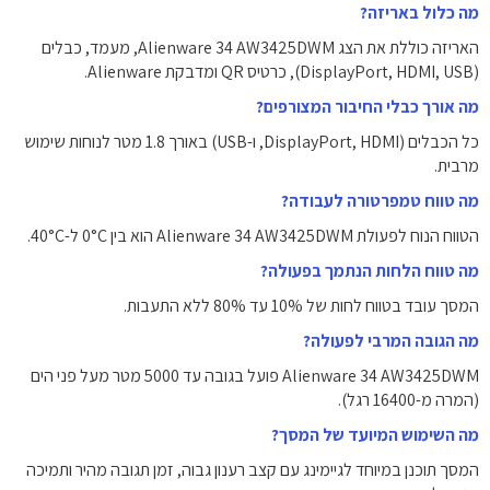
מה כלול באריזה?
האריזה כוללת את הצג Alienware 34 AW3425DWM, מעמד, כבלים
(DisplayPort, HDMI, USB), כרטיס QR ומדבקת Alienware.
מה אורך כבלי החיבור המצורפים?
כל הכבלים (DisplayPort, HDMI, ו-USB) באורך ‎1.8‎ מטר לנוחות שימוש
מרבית.
מה טווח טמפרטורה לעבודה?
הטווח הנוח לפעולת Alienware 34 AW3425DWM הוא בין ‎0°C‎ ל-‎40°C‎.
מה טווח הלחות הנתמך בפעולה?
המסך עובד בטווח לחות של ‎10%‎ עד ‎80%‎ ללא התעבות.
מה הגובה המרבי לפעולה?
Alienware 34 AW3425DWM פועל בגובה עד ‎5000‎ מטר מעל פני הים
(המרה מ-16400 רגל).
מה השימוש המיועד של המסך?
המסך תוכנן במיוחד לגיימינג עם קצב רענון גבוה, זמן תגובה מהיר ותמיכה