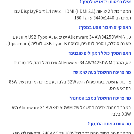
אילו כניסות וידאו יש למסך?
המסך כולל 2 יציאות HDMI (HDMI 2.1) ויציאת DisplayPort 1.4 עם
תמיכה ב-3440x1440 עד 180Hz.
האם קיים חיבור USB במסך?
כן, ל-Alienware 34 AW3425DWM יש יציאת USB Type-A אחת עם
טעינת סוללה, נוספת לנתונים, וכניסת USB Type-B לעליה (Upstream).
האם המסך כולל רמקולים מובנים?
לא, המסך Alienware 34 AW3425DWM אינו כולל רמקולים מובנים.
מה צריכת החשמל בעת שימוש?
צריכת החשמל בעת פעולה היא ‎32W‎ בלבד, עם צריכה מרבית של ‎85W‎
בתנאי עומס.
מה צריכת החשמל במצב המתנה?
במצב המתנה צריכת החשמל של Alienware 34 AW3425DWM היא
‎0.3W‎ בלבד.
מה טווח המתח הנתמך?
המסך תומך בטווח מתח רחב של ‎100V‎ עד ‎240V‎ AC, ומתאים לשימוש