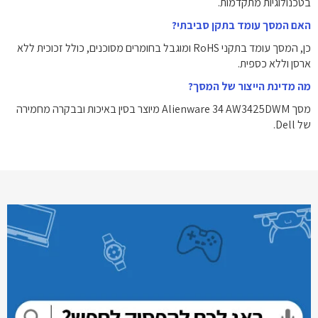
בטכנולוגיות מתקדמות.
האם המסך עומד בתקן סביבתי?
כן, המסך עומד בתקני RoHS ומוגבל בחומרים מסוכנים, כולל זכוכית ללא
ארסן וללא כספית.
מה מדינת הייצור של המסך?
מסך Alienware 34 AW3425DWM מיוצר בסין באיכות ובבקרה מחמירה
של Dell.