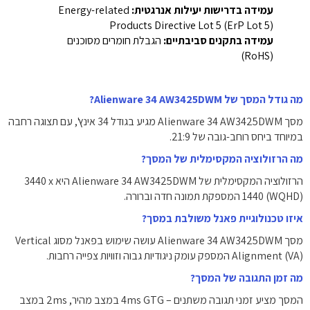
עמידה בדרישות יעילות אנרגטית:
‎Energy-related
Products Directive Lot 5 (ErP Lot 5)‎
עמידה בתקנים סביבתיים:
הגבלת חומרים מסוכנים
‎(RoHS)‎
מה גודל המסך של Alienware 34 AW3425DWM?
מסך Alienware 34 AW3425DWM מגיע בגודל 34 אינץ', עם תצוגה רחבה
במיוחד ביחס רוחב-גובה של ‎21:9‎.
מה הרזולוציה המקסימלית של המסך?
הרזולוציה המקסימלית של Alienware 34 AW3425DWM היא ‎3440 x
1440‎ (WQHD) המספקת תמונה חדה וברורה.
איזו טכנולוגיית פאנל משולבת במסך?
מסך Alienware 34 AW3425DWM עושה שימוש בפאנל מסוג Vertical
Alignment (VA) המספק עומק ניגודיות גבוה וזוויות צפייה רחבות.
מה זמן התגובה של המסך?
המסך מציע זמני תגובה משתנים – 4ms GTG במצב מהיר, 2ms במצב