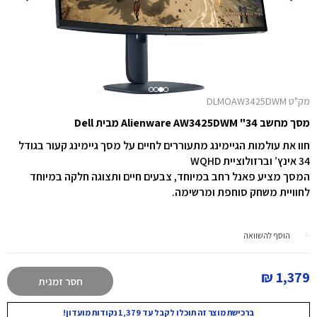
מק"ט DLMOAW3425DWM
מסך מחשב Alienware AW3425DWM "34 מבית Dell
חוו את עולמות הגיימינג מתעוררים לחיים על מסך גיימינג קעור בגודל
34 אינץ’ וברזולוציית WQHD
המסך מציע פאנל רחב במיוחד, צבעים חיים ותצוגה חלקה במיוחד
לחוויית משחק סוחפת ומרשימה.
הוסף להשוואה
1,379 ₪
חסר זמנית
ברכישת מוצר זה תוכלו לקבל עד 1,379 נקודות מועדון!