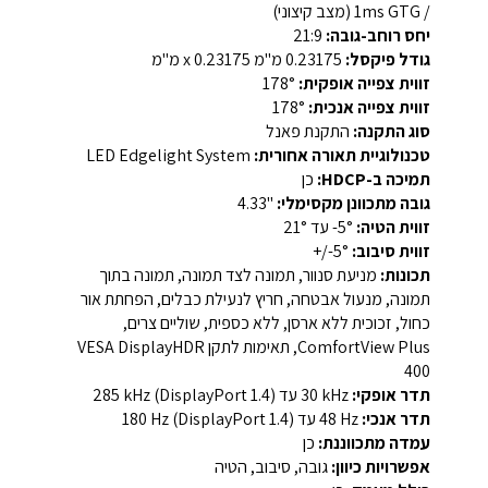
/ 1ms GTG (מצב קיצוני)
יחס רוחב-גובה:
21:9
גודל פיקסל:
‎0.23175‎ מ"מ x ‎0.23175‎ מ"מ
זווית צפייה אופקית:
‎178°‎
זווית צפייה אנכית:
‎178°‎
סוג התקנה:
התקנת פאנל
טכנולוגיית תאורה אחורית:
LED Edgelight System
תמיכה ב-HDCP:
כן
גובה מתכוונן מקסימלי:
‎4.33"‎
זווית הטיה:
‎-5°‎ עד ‎21°‎
זווית סיבוב:
‎+/-5°‎
תכונות:
מניעת סנוור, תמונה לצד תמונה, תמונה בתוך
תמונה, מנעול אבטחה, חריץ לנעילת כבלים, הפחתת אור
כחול, זכוכית ללא ארסן, ללא כספית, שוליים צרים,
ComfortView Plus, תאימות לתקן VESA DisplayHDR
400
תדר אופקי:
‎30 kHz‎ עד ‎285 kHz‎ (DisplayPort 1.4)
תדר אנכי:
‎48 Hz‎ עד ‎180 Hz‎ (DisplayPort 1.4)
עמדה מתכווננת:
כן
אפשרויות כיוון:
גובה, סיבוב, הטיה