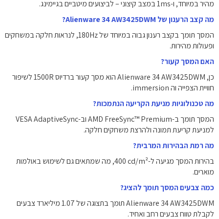
מהיר במיוחד, ו-1ms במצב קיצוני – לביצועים מיטביים בגיימינג.
מה קצב הרענון של Alienware 34 AW3425DWM?
המסך תומך בקצב רענון גבוה במיוחד של ‎180Hz‎, לנראות חלקה במשחקים
ופעולות מהירות.
האם המסך קעור?
כן, Alienware 34 AW3425DWM הוא מסך קעור ברדיוס 1500R לשיפור
חוויית הצפייה וה immersion.
מה טכנולוגיות מניעת הקריעה הנתמכות?
המסך תומך ב-AMD FreeSync™ Premium וב-VESA AdaptiveSync
למניעת קריעת תמונה ולהרצת משחקים חלקה.
מה רמת הבהירות המרבית?
בהירות המסך מגיעה ל-‎400 cd/m²‎, מה שמתאים גם לשימוש באולמות
מוארים.
כמה צבעים המסך תומך להציג?
לקבלת טווח צבעים רחב ואחיד.