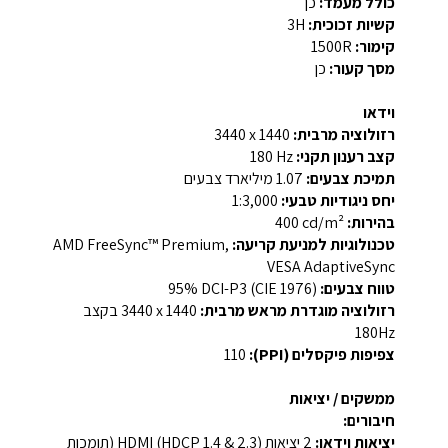
כולל מעמד:
כן
קשיות זכוכית:
3H
קימור:
‎1500R‎
מסך קעור:
כן
וידאו
רזולוציה מרבית:
‎3440 x 1440‎
קצב רענון תקני:
‎180 Hz‎
תמיכת צבעים:
‎1.07 מיליארד צבעים‎
יחס ניגודיות טבעי:
‎1:3,000‎
בהירות:
‎400 cd/m²‎
טכנולוגיות למניעת קריעה:
AMD FreeSync™ Premium,
VESA AdaptiveSync
טווח צבעים:
‎95% DCI-P3‎ (CIE 1976)
רזולוציה מוגדרת מראש מרבית:
‎3440 x 1440‎ בקצב
180Hz
צפיפות פיקסלים (PPI):
‎110‎
ממשקים / יציאות
חיבורים:
יציאות וידאו:
2 יציאות HDMI (HDCP 1.4 & 2.3) (תומכות