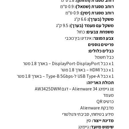
רוחב מסגרת (תחתון):
‎1.8 ס"מ‎
רוחב מסגרת (שמאל):
‎0.9 ס"מ‎
רוחב מסגרת (ימין):
‎0.9 ס"מ‎
משקל (בערך):
‎6.6 ק"ג‎
משקל עם מעמד (בערך):
‎9.5 ק"ג‎
משפחת צבעים:
כחול
צבע המוצר:
אינדיגו בין־כוכבי
פריטים נוספים
כבלים כלולים:
כבל חשמל
1 x כבל ‎DisplayPort-DisplayPort‎ – באורך ‎1.8‎ מטר
1 x כבל ‎HDMI‎ – באורך ‎1.8‎ מטר
1 x כבל ‎USB Type-A‎ ל-‎Type-B‎ ‎5Gbps‎ – באורך ‎1.8‎ מטר
תכולת האריזה:
צג גיימינג ‎Alienware 34‎ – דגם ‎AW3425DWM‎
מעמד
כרטיס ‎QR‎
מדבקת ‎Alienware‎
מידע בטיחותי, סביבתי ורגולטורי
מדינת ייצור:
סין
שימוש מיועד:
גיימינג