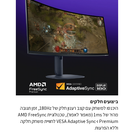
ביצועים חלקים
היכנסו למשחק עם קצב רענון חלק של ‎180Hz‎, זמן תגובה
מהיר של ‎1ms‎ (מאפור לאפור), טכנולוגיית ‎AMD FreeSync
Premium‎ ו-‎VESA Adaptive Sync‎ לחוויית משחק חלקה
וללא הפרעות.