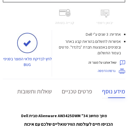
יבואן רשמי
קנייה בטוחה
אחריות: 3 שנים ע"י Dell
אפשרות לתשלום בהוראת קבע באתר
ובסניפים באמצעות חברת "בלנדר". פרטים
בעמוד התשלום.
לחץ
לבדיקת מלאי המוצר בסניפי
שאל אותנו על מוצר זה
BUG
גרסת הדפסה
מידע נוסף
פרטים טכניים
שאלות ותשובות
מסך מחשב Alienware AW3425DWM "34 מבית Dell
הכניסו חיים לעולמות הווירטואליים שלכם עם איכות