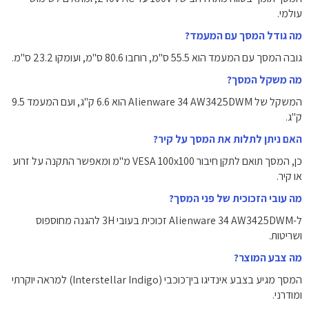
עולמי.
מה גודל המסך עם המעמד?
גובה המסך עם המעמד הוא ‎55.5 ס"מ‎, רוחבו ‎80.6 ס"מ‎, ועומקו ‎23.2 ס"מ‎.
מה משקל המסך?
המשקל של Alienware 34 AW3425DWM הוא ‎6.6 ק"ג‎, ועם המעמד ‎9.5
ק"ג‎.
האם ניתן לתלות את המסך על קיר?
כן, המסך תואם לתקן חיבור VESA ‎100x100‎ מ"מ ומאפשר התקנה על זרוע
או קיר.
מה עובי הזכוכית של פני המסך?
ל-Alienware 34 AW3425DWM זכוכית בעובי 3H להגנה מחוספוס
ושריטות.
מה צבע המוצר?
המסך מגיע בצבע אינדיגו בין־כוכבי (Interstellar Indigo) למראה יוקרתי
ומודרני.