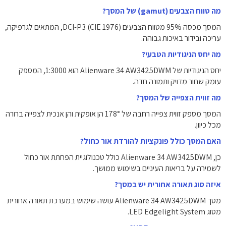
מה טווח הצבעים (gamut) של המסך?
המסך מכסה ‎95%‎ מטווח הצבעים DCI-P3 (CIE 1976), המתאים לגרפיקה,
עריכה ובידור באיכות גבוהה.
מה יחס הניגודיות הטבעי?
יחס הניגודיות של Alienware 34 AW3425DWM הוא 1:3000, המספק
עומק שחור מדויק ותמונה חדה.
מה זווית הצפייה של המסך?
המסך מספק זווית צפייה רחבה של ‎178°‎ הן אופקית והן אנכית לצפייה ברורה
מכל כיוון.
האם המסך כולל פונקציות להורדת אור כחול?
כן, Alienware 34 AW3425DWM כולל טכנולוגיית הפחתת אור כחול
לשמירה על בריאות העיניים בשימוש ממושך.
איזה סוג תאורה אחורית יש במסך?
מסך Alienware 34 AW3425DWM עושה שימוש במערכת תאורה אחורית
מסוג LED Edgelight System.