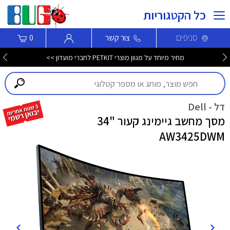
כל הקטגוריות
סניפים
צור קשר
0
מחיר מיוחד על מגוון מוצרי PETKIT לחברי מועדון >>
דל - Dell
מסך מחשב גיימינג קעור "34
AW3425DWM