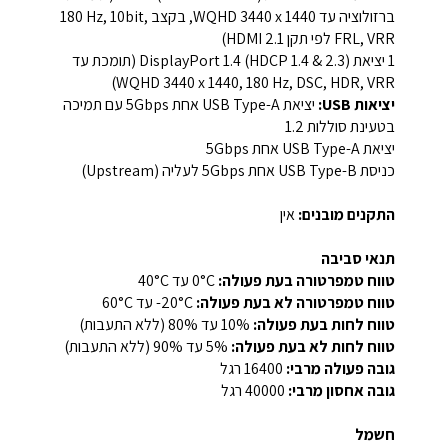
ברזולוציה עד WQHD ‎3440 x 1440‎, בקצב ‎180 Hz‎, 10bit,
FRL, VRR לפי תקן HDMI 2.1)
1 יציאת DisplayPort 1.4 (HDCP 1.4 & 2.3) (תומכת עד
WQHD ‎3440 x 1440‎, ‎180 Hz‎, DSC, HDR, VRR)
יציאות USB:
יציאת USB Type-A אחת ‎5Gbps‎ עם תמיכה
בטעינת סוללות ‎1.2‎
יציאת USB Type-A אחת ‎5Gbps‎
כניסת USB Type-B אחת ‎5Gbps‎ לעליה (Upstream)
התקנים מובנים:
אין
תנאי סביבה
טווח טמפרטורה בעת פעולה:
‎0°C‎ עד ‎40°C‎
טווח טמפרטורה לא בעת פעולה:
‎-20°C‎ עד ‎60°C‎
טווח לחות בעת פעולה:
‎10%‎ עד ‎80%‎ (ללא התעבות)
טווח לחות לא בעת פעולה:
‎5%‎ עד ‎90%‎ (ללא התעבות)
גובה פעולה מרבי:
‎16400‎ רגל
גובה אחסון מרבי:
‎40000‎ רגל
חשמל