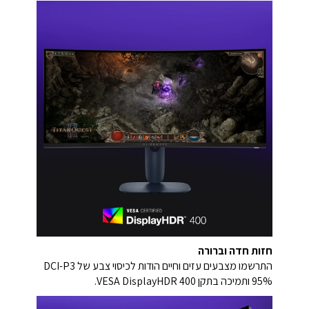
חזות חדה וברורה
התרשמו מצבעים עזים וחיים הודות לכיסוי צבע של ‎DCI-P3‎
‎95%‎ ותמיכה בתקן ‎VESA DisplayHDR 400‎.