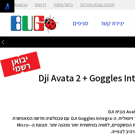
תמיכה טכנית והורדות
ביטול עסקה
דרושים
About us
יצירת קשר
סניפים
רחפן DJI Avata 2 Fly More Combo מציג פריצת דרך ויזואלית. ה-DJI Goggles Integra עם טכנולוגיה חדשה המאפשרת
לכם להישאר מחוברים לסביבת המטיס מבלי להסיר את המשקפיים, לחוויה בטיחותית יותר ומהנה יותר. תצוגת ה-Micro-