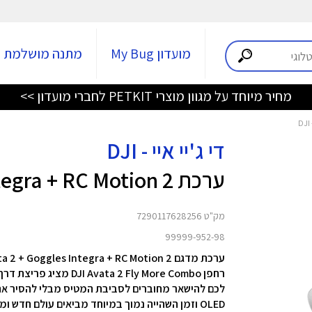
מועדון My Bug
מתנה מושלמת
חדש! סמארטפון Nothing Phone (4b) עכשיו לרכישה >>>
די ג'יי איי - DJI
ערכת Dji Avata 2 + Goggles Integra + RC Motion 2
מק"ט 7290117628256
99999-952-98
ערכת מדגם Avata 2 + Goggles Integra + RC Motion 2 מבית DJI
OLED וזמן השהייה נמוך במיוחד מביאים עולם חדש ומרהיב לצפייה.