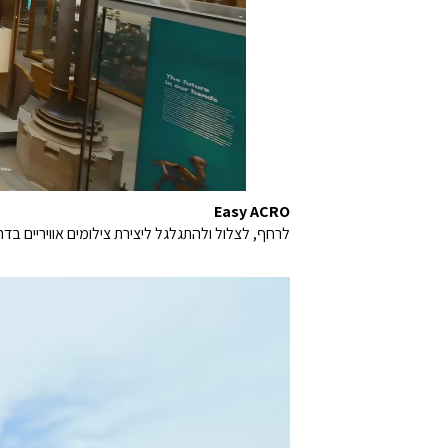
Easy ACRO
לרחף, לצלול ולהתגלגל ליצירת צילומים אוויריים בדחיפה אחת. תפסו צילומי FPV עם C Motion