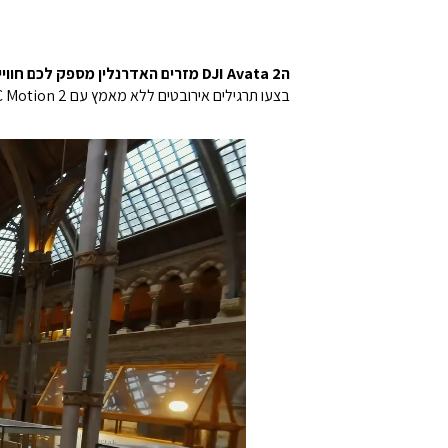
הDJI Avata 2 מזרים האדרנלין מספק לכם חוויית טיסה אינטואיטיבית
בצעו תרגילים אירובטים ללא מאמץ עם DJI RC Motion 2. מטיסים חדשים יכולים כעת לבצע פליפים, דריפטים ותמרונים מדהימים אחרים.