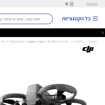
התחברות
0
כל הקטגוריות
דף הבית
>
רחפנים
>
ערכת Dji Avata 2 + Goggles Integra + RC Motion 2 די ג'יי איי - DJI