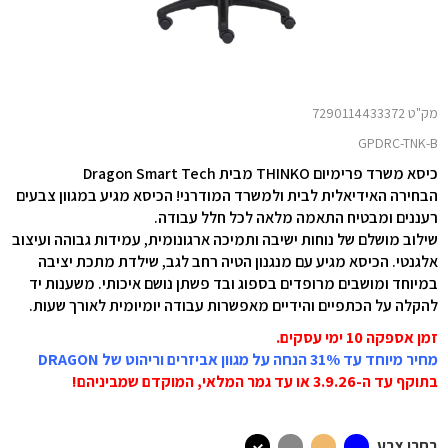
מק"ט 7290114433372
GPDRC-TNK-B
כיסא משרד פרימיום THINKO מבית Dragon Smart Tech
הבחירה האידיאלית לבית ולמשרד המודרני! הכיסא מגיע במגוון צבעים
רעננים ומבטיח התאמה מלאה לכל חלל עבודה.
שילוב מושלם של נוחות ישיבה ותמיכה ארגונומית, עמידות גבוהה ועיצוב
אלגנטי. הכיסא מגיע עם מנגנון הטיה רחב לגב, שילדת מתכת יציבה
במיוחד ומושבים מרופדים בספוג ובד פשתן נושם איכותי. משענות יד
להקלה על הכתפיים והידיים מאפשרות עבודה יומיומית לאורך שעות.
זמן אספקה 10 ימי עסקים.
מחיר מיוחד עד 31% הנחה על מגוון אביזרים וריהוט של DRAGON
בתוקף עד ה-3.9
.26 או עד גמר המלאי, המוקדם שמביניהם!
בחרו צבע