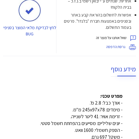
אחריות: שנתיים ע"י יבואן רשמי ב.נ.ז.כ –
בבית הלקוח!
אפשרות לתשלום בהוראת קבע באתר
ובסניפים באמצעות חברת "בלנדר". פרטים
בעמוד התשלום.
לחץ
לבדיקת מלאי המוצר בסניפי
BUG
שאל אותנו על מוצר זה
גרסת הדפסה
מידע נוסף
מפרט טכני:
- אורך כבל: 2.8 מ'.
- מימדים: 245x97x78 מ"מ.
- זרימת אוויר: 41 ליטר לשנייה.
- יונים שליליים: מסייעים בהפחתת חשמל סטטי.
- הספק חשמלי: 1600 וואט.
- משקל 697 גרם.