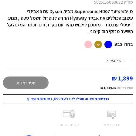
מק"ט 5025155063682
מייבש שיער Supersonic HD07 מבית Dyson עם 5 אביזרי
עיצוב הכוללים את אביזר Flyaway החדש לניטרול חשמל סטטי, מנוע
דיגיטלי עוצמתי - מתוכנן לייבוש מהיר עם בקרת חום חכמה המגנה על
השיער מנזקי חום קיצוני.
בחרו צבע
הוסף להשוואה
1,899 ₪
חסר זמנית
מחיר באילת:
1,609.32 ₪
ברכישת מוצר זה תוכלו לקבל עד 1,899 נקודות מועדון!
יבואן רשמי
קנייה בטוחה