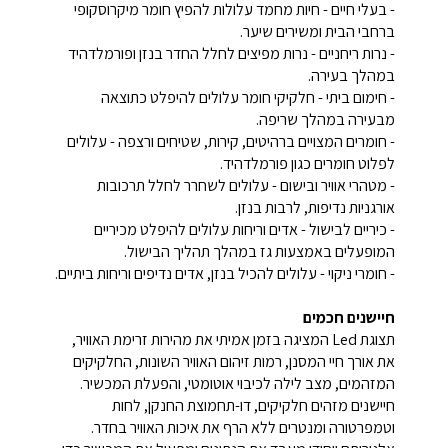
- בעלי חיים - חיות מחמד עלולות להפיץ חומר מיקרוסקופי
ברחבי הבית ומשירים שיער.
- נרות ריחניים - נרות מפיצים לחלל החדר בנזן ופורמלדהיד
במהלך בעירה.
- חימום ביתי - חלקיקי חומר עלולים להיפלט כתוצאה
מבעירה במהלך שריפה.
- חומרים המצויים ברהיטים, קירות, שטיחים ורצפה - עלולים
לפלוט חומרים כגון פורמלדהיד.
- מטהרי אוויר ובישום - עלולים לשחרר לחלל תרכובות
אורגניות נדיפות, לרבות בנזן.
- כיריים לבישול - אדים וריחות עלולים להיפלט מכיריים
המופעלים באמצעות גז במהלך תהליך הבישול.
- חומרי ניקוי - עלולים להכיל בנזן, אדים נדיפים וריחות ביתיים.
חיישנים חכמים
תצוגת Led המציגה בזמן אמיתי את מהירות זרימת האוויר,
את אורך חיי המסנן, רמות זיהום האוויר השונות, החלקיקים
המזהמים, מצב לילה לכיבוי אוטומטי, והפעלת המכשיר.
חיישנים מזהים חלקיקים, דו-תחמוצת החנקן, לחות
וטמפרטורה ומנטרים ללא הרף את איכות האוויר בחדר.