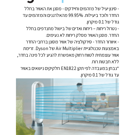
- סינון יעיל של מזהמים וחיידקים - מסנן את האוויר בחלל
החדר ולוכד ביעילות. 99.95% מהאלרגנים והמזהמים עד
גודל של 0.1 מיקרון.
- נטרול ריחות – ריחות ואדים של בישול מתנדפים בחלל
החדר. מסנן האוויר מסלק ריחות לא נעימים.
- איוורור החדר - סירקולציה של אוויר מסונן ברחבי החדר
באמצעות טכנולוגיית Air Multiplier של Dyson. זרימת
אוויר עוצמתית לטווח רחוק מאפשרת להגיע לכל פינה בחדר,
ללא חבטות רוח.
*נבחן במעבדה לפי תקן EN1822 חלקיקים נישאים באוויר
עד גודל של 0.1 מיקרון.