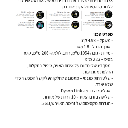
אלגוריתם ייחודי מעבד את הנתונים ומפעיל את המכשיר כדי
ללכוד מזהמים ולהקרין אוויר נקי.
מפרט טכני
- משקל – 4.98 ק"ג
- אורך הכבל - 1.8 מטר
- מידות - גובה 1054 מ"מ, רוחב לולאה- 206 מ"מ, קוטר
בסיס – 223 מ"מ.
- מסך דיגיטלי מדווח על איכות האוויר, טיפול בתקלות,
החלפת מסנן ועוד.
- שלט רחוק מגנטי – מתמגנט לחלקו העליון של המכשיר כדי
שלא יאבד.
- אפליקציה חכמה Dyson Link.
- שליטה בזרם האוויר - 10 דרגות של איוורור.
- הגדרות מקסימום של זרימת האוויר 361l/s.