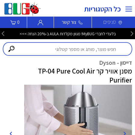
כל הקטגוריות
סניפים
צור קשר
0
בלעדי לחברי MyBUG! מגוון מקלדות AULA ב-20% הנחה >>>
דייסון - Dyson
מסנן אוויר קר TP-04 Pure Cool Air
Purifier