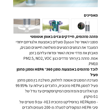
מאפיינים
מזהה מזהמים, חיידקים וגזים באופן אוטומטי
מסנני האוויר של Dyson פועלים באמצעות אלגוריתם ייחודי
המעבד את הנתונים המגיעים משלושה חיישנים מובנים,
מאבחן את מדדי איכות האוויר ומדווח עליהם בזמן
אמת. מזהה בין היתר מדדים כגון: PM2.5, NO2, VOC
.PM10
לוכד מזהמים באמצעות מסנן °360 HEPA ומסנן פחמן
פעיל
מערכת המסננים אטומה לחלוטין, משלבת בין מסנן פחמן
פעיל למסנן HEPA מזכוכית, הלוכדים ביעילות עד 99.95%
מן האלרגנים והמזהמים המיקרוסקופיים עד גודל של
0.1 מיקרון.
- מסנןHEPA בורוסיליקט מזכוכית H13- עם 9 מטרים של
סיבי HEPA המקופלים למעלה מ-200 פעמים ולוכדים