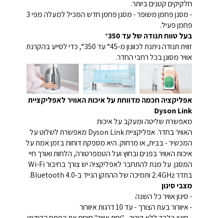
חלקיקים קטנים ביותר.
- מסנן פחמן משופר - מסנן פחמן חדש המכיל למעלה מפי 3
פחמן פעיל.
בעל טווח תנודה של עד °350
זווית תנודה ניתנת לכוונון מ-°45 עד °350, כדי לסייע בהקרנת
אוויר מסונן בכל רחבי החדר.
אפליקציה חכמה מדווחת על איכות האוויר לאפליקציית
Dyson Link
מאפשרת שליטה ומעקב על איכות
האוויר בחדר. אפליקציית Dyson Link מאפשרת לשלוט על
המכשיר - בבית, או מרחוק. היא מספקת דוחות בזמן אמת על
איכות האוויר בפנים ובחוץ ועל הטמפרטורה, הלחות ואורך חיי
המסנן. על מנת להתחבר לאפליקציה יש צורך בחיבור Wi-Fi
בתדר 2.4GHz ותמיכה של ההתקן הנייד ב-Bluetooth 4.0.
מצבי סינון
- סינון אוויר כל השנה
- איוורור בעת הצורך - עד 10 דרגות איוורור
- סינון בלבד ללא קירור - "וסת אוויר" חוסם את הפתח הקידמי