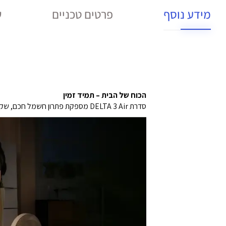
מידע נוסף
פרטים טכניים
ש
הכוח של הבית – תמיד זמין
סדרת DELTA 3 Air מספקת פתרון חשמל חכם, שקט ואמין – לבית, לשטח ולמצבי חירום. פשוט מחברים וממשיכים כרגיל, בלי תלות ברשת החשמל.