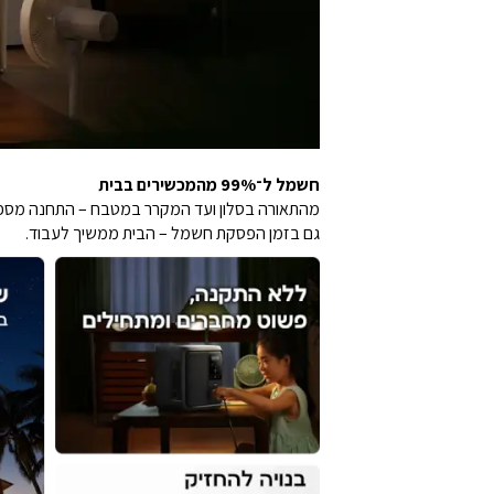
חשמל ל־99% מהמכשירים בבית
מהתאורה בסלון ועד המקרר במטבח – התחנה מספקת הספק של 500W עם טכנולוגיית X-Boost עד 1000W, כך שתוכלו להפעיל 
גם בזמן הפסקת חשמל – הבית ממשיך לעבוד.