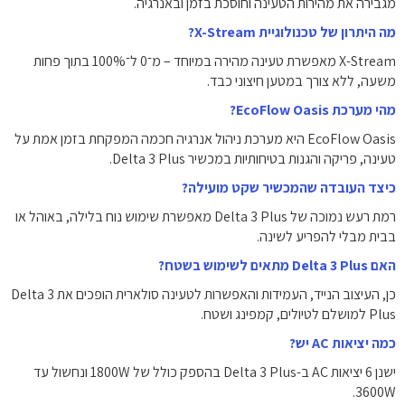
מגבירה את מהירות הטעינה וחוסכת בזמן ובאנרגיה.
מה היתרון של טכנולוגיית X-Stream?
X-Stream מאפשרת טעינה מהירה במיוחד – מ־0 ל־100% בתוך פחות
משעה, ללא צורך במטען חיצוני כבד.
מהי מערכת EcoFlow Oasis?
EcoFlow Oasis היא מערכת ניהול אנרגיה חכמה המפקחת בזמן אמת על
טעינה, פריקה והגנות בטיחותיות במכשיר Delta 3 Plus.
כיצד העובדה שהמכשיר שקט מועילה?
רמת רעש נמוכה של Delta 3 Plus מאפשרת שימוש נוח בלילה, באוהל או
בבית מבלי להפריע לשינה.
האם Delta 3 Plus מתאים לשימוש בשטח?
כן, העיצוב הנייד, העמידות והאפשרות לטעינה סולארית הופכים את Delta 3
Plus למושלם לטיולים, קמפינג ושטח.
כמה יציאות AC יש?
ישנן 6 יציאות AC ב-Delta 3 Plus בהספק כולל של 1800W ונחשול עד
3600W.