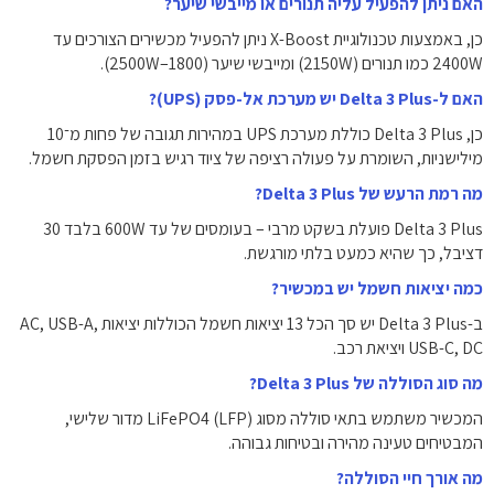
האם ניתן להפעיל עליה תנורים או מייבשי שיער?
כן, באמצעות טכנולוגיית X-Boost ניתן להפעיל מכשירים הצורכים עד
2400W כמו תנורים (2150W) ומייבשי שיער (1800–2500W).
האם ל-Delta 3 Plus יש מערכת אל-פסק (UPS)?
כן, Delta 3 Plus כוללת מערכת UPS במהירות תגובה של פחות מ־10
מילישניות, השומרת על פעולה רציפה של ציוד רגיש בזמן הפסקת חשמל.
מה רמת הרעש של Delta 3 Plus?
Delta 3 Plus פועלת בשקט מרבי – בעומסים של עד 600W בלבד 30
דציבל, כך שהיא כמעט בלתי מורגשת.
כמה יציאות חשמל יש במכשיר?
ב-Delta 3 Plus יש סך הכל 13 יציאות חשמל הכוללות יציאות AC, USB-A,
USB-C, DC ויציאת רכב.
מה סוג הסוללה של Delta 3 Plus?
המכשיר משתמש בתאי סוללה מסוג LiFePO4 (LFP) מדור שלישי,
המבטיחים טעינה מהירה ובטיחות גבוהה.
מה אורך חיי הסוללה?