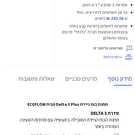
אחריות: 3 שנים ע"י ד.א ניוטק
עד 18 תשלומים ללא ריבית.
החל
מ-
293.38 ₪
לחודש.
אפשרות לתשלום בהוראת קבע באתר
ובסניפים באמצעות חברת "בלנדר". פרטים
בעמוד התשלום.
שאל אותנו על מוצר זה
גרסת הדפסה
מידע נוסף
פרטים טכניים
שאלות ותשובות
תחנת כוח ניידת Delta 3 Plus מבית ECOFLOW
סדרת DELTA 3
תחנת הכוח הניידת המובילה בתעשייה עם מהירות הטעינה
המהירה ביותר