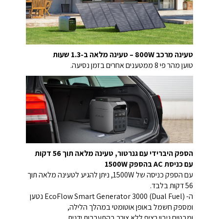
טעינה מרכב 800W – טעינה מלאה ב-1.3 שעות
טוען מהר פי 8 ממטענים אחרים בזמן נסיעה.
הספק היברידי עם גנרטור, טעינה מלאה תוך 56 דקות
עם כניסת AC בהספק 1500W
עם הספק כניסה של 1500W, ניתן להגיע לטעינה מלאה תוך
56 דקות בלבד.
ה- EcoFlow Smart Generator 3000 (Dual Fuel) נטען
ומספק חשמל באופן אוטומטי במהלך הלילה,
ומבטיח גיבוי רציף ללא צורך בהתערבות ידנית.