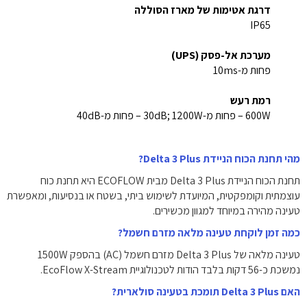
דרגת אטימות של מארז הסוללה
IP65
מערכת אל-פסק (UPS)
פחות מ-10ms
רמת רעש
600W – פחות מ-30dB; 1200W – פחות מ-40dB
מהי תחנת הכוח הניידת Delta 3 Plus?
תחנת הכוח הניידת Delta 3 Plus מבית ECOFLOW היא תחנת כוח
עוצמתית וקומפקטית, המיועדת לשימוש ביתי, בשטח או בנסיעות, ומאפשרת
טעינה מהירה במיוחד למגוון מכשירים.
כמה זמן לוקחת טעינה מלאה מזרם חשמל?
טעינה מלאה של Delta 3 Plus מזרם חשמל (AC) בהספק 1500W
נמשכת כ-56 דקות בלבד הודות לטכנולוגיית EcoFlow X-Stream.
האם Delta 3 Plus תומכת בטעינה סולארית?