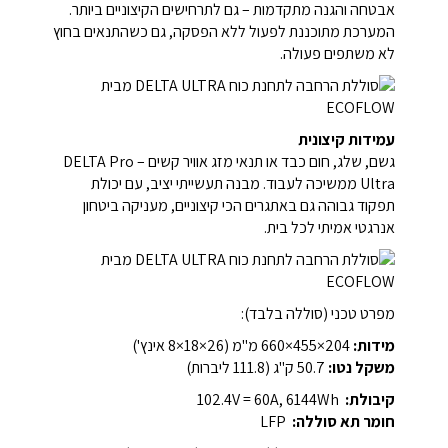
אבטחה והגנה מתקדמות – גם לתרחישים הקיצוניים ביותר.
המערכת מתוכננת לפעול ללא הפסקה, גם כשהתנאים בחוץ
לא משתפים פעולה.
עמידות קיצונית
גשם, שלג, חום כבד או תנאי מזג אוויר קשים – DELTA Pro
Ultra ממשיכה לעבוד. מבנה תעשייתי יציב, עם יכולת
תפקוד גבוהה גם באתגרים הכי קיצוניים, מעניקה ביטחון
אנרגטי אמיתי לכל בית.
מפרט טכני (סוללה בלבד):
מידות:
‎660×455×204 מ"מ (26×18×8 אינץ')
משקל נטו:
‎50.7 ק"ג (111.8 ליברות)
קיבולת:
‎102.4V = 60A, ‎6144Wh‎
חומר תא סוללה:
LFP