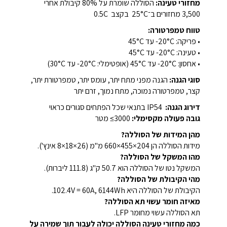
מחזורי טעינה:
הסוללה שומרת על ‎80%‎ קיבולת אחרי
‎3,500‎ מחזורים ב־‎25°C‎ בקצב ‎0.5C
טווח טמפרטורה:
• פריקה: ‎-20°C‎ עד ‎45°C‎
• טעינה: ‎-20°C‎ עד ‎45°C‎
• אחסון: ‎-20°C‎ עד ‎45°C‎ (אופטימלי: ‎-20°C‎ עד ‎30°C‎)
סוגי הגנה:
הגנה מפני מתח יתר, עומס יתר, טמפרטורת יתר,
קצר, טמפרטורה נמוכה, מתח נמוך, זרם יתר
דירוג הגנה:
‎IP54‎ בתנאי שכל הפתחים סגורים כראוי
גובה פעולה מקסימלי:
‎≤3000‎ מטר
מהן המידות של הסוללה?
מידות הסוללה הן ‎660×455×204 מ"מ (26×18×8 אינץ').
מהו המשקל של הסוללה?
המשקל נטו של הסוללה הוא ‎50.7 ק"ג (111.8 ליברות).
מהי הקיבולת של הסוללה?
הקיבולת של הסוללה היא ‎102.4V = 60A, ‎6144Wh‎.
מאיזה חומר עשוי תא הסוללה?
תא הסוללה עשוי מחומר LFP.
כמה מחזורי טעינה הסוללה יכולה לעבור תוך שמירה על