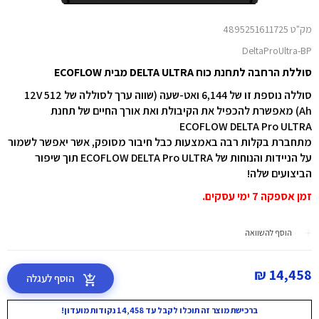
מק"ט 4895251611725
DeltaProUltra-BP
סוללת הרחבה לתחנת כוח DELTA ULTRA מבית ECOFLOW
סוללה נוספת זו של 6,144 ואט-שעה (שווה ערך לסוללה של 12V 512
Ah) מאפשרת להכפיל את הקיבולת ואת אורך החיים של תחנת
ECOFLOW DELTA Pro ULTRA
מתחברת בקלות רבה באמצעות כבל חיבור מסופק, אשר יאפשר לשמור
על הניידות והנוחות של ECOFLOW DELTA Pro ULTRA תוך שיפור
הביצועים שלה!
זמן אספקה 7 ימי עסקים.
הוסף להשוואה
14,458 ₪
הוסף לעגלה
ברכישת מוצר זה תוכלו לקבל עד 14,458 נקודות מועדון!