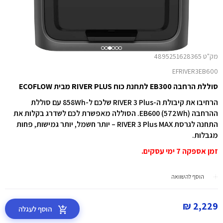
מק"ט 4895251628365
EFRIVER3EB600
סוללת הרחבה EB300 לתחנת כוח RIVER PLUS מבית ECOFLOW
הרחיבו את קיבולת ה-
RIVER
3 Plus שלכם ל-858Wh עם סוללת
ההרחבה EB600 (572Wh). הסוללה מאפשרת לכם לשדרג בקלות את
התחנה לגרסת
MAX
3 Plus
RIVER
– יותר חשמל, יותר גמישות, פחות
מגבלות.
זמן אספקה 7 ימי עסקים.
הוסף להשוואה
2,229 ₪
הוסף לעגלה