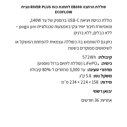
סוללת הרחבה EB300 לתחנת כוח RIVER PLUS מבית
ECOFLOW
כוללת כניסת ויציאת
USB
-C בהספק של עד 140W,
ומאפשרת חיבור ישיר ונקי באמצעות טכנולוגיית pogo pin –
ללא כבלים, ללא ברגים.
ניתן גם להשתמש בה כסוללה עצמאית להפחתת המשקל או
לשימושים ממוקדים בשטח.
קיבולת:
572Wh
כימיה:
LiFePO₄ (סוללת ליתיום ברזל פוספט)
מחזורי טעינה:
עד 3,000 מחזורים ל-80% קיבולת
משקל נטו:
5.8 ק"ג
מידות:
‎234 × 224 × 158 מ״מ
יבואן רשמי
אחריות: 36 חודשים