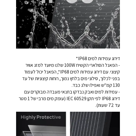
דירוג עמידות למים IP68*
- הפאנל הסולארי הקשיח 100W שלנו מיועד למזג אוויר
קיצוני. עם דירוג עמידות למים IP68*, הפאנל יכול לעמוד
בפני לכלוך, סילוני מים בלחץ נמוך, רוחות קיצוניות של עד
130 קמ"ש ואפילו שלג כבד.
- עמידות למים ואבק נבדקו בתנאי מעבדה מבוקרים עם
דירוג IP68 לפי תקן IEC 60529 (עומק מים מרבי של 1 מטר
עד 72 שעות).