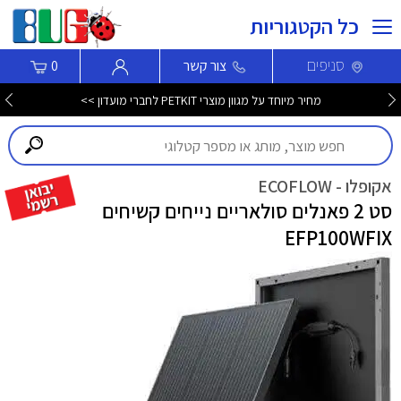
כל הקטגוריות
סניפים
צור קשר
0
מחיר מיוחד על מגוון מוצרי PETKIT לחברי מועדון >>
אקופלו - ECOFLOW
סט 2 פאנלים סולאריים נייחים קשיחים
EFP100WFIX