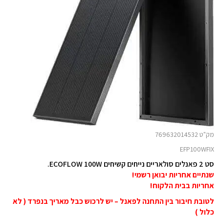
מק"ט 769632014532
EFP100WFIX
סט 2 פאנלים סולאריים נייחים קשיחים ECOFLOW 100W.
שנתיים אחריות יבואן רשמי!
אחריות בבית הלקוח!
לטובת חיבור בין התחנה לפאנל – יש לרכוש כבל מאריך בנפרד (
לא
כלול )