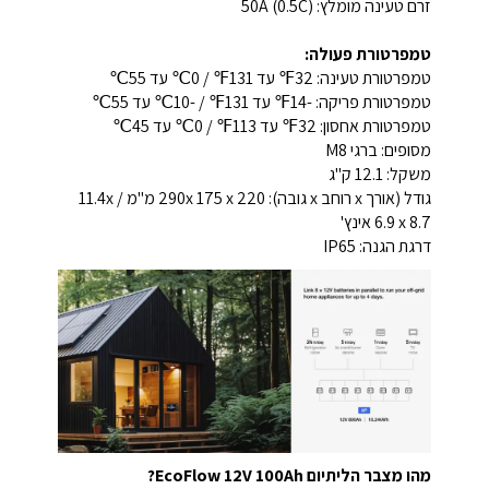
זרם טעינה מומלץ: 50A (0.5C)
טמפרטורת פעולה:
טמפרטורת טעינה: 32℉ עד 131℉ / 0℃ עד 55℃
טמפרטורת פריקה: -14℉ עד 131℉ / -10℃ עד 55℃
טמפרטורת אחסון: 32℉ עד 113℉ / 0℃ עד 45℃
מסופים: ברגי M8
משקל: 12.1 ק"ג
גודל (אורך x רוחב x גובה): 290x 175 x 220 מ"מ / 11.4x
6.9 x 8.7 אינץ'
דרגת הגנה: IP65
מהו מצבר הליתיום EcoFlow 12V 100Ah?