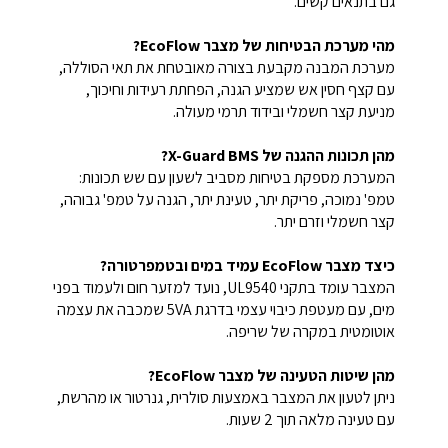
גם בתנאים קשים.
מהי מערכת הבטיחות של מצבר EcoFlow?
מערכת המבנה מקבעת בצורה מאובטחת את תאי הסוללה,
עם קצף חסין אש שמציע הגנה, הפחתת רעידות וחיכוך,
מניעת קצר חשמלי ובידוד תרמי מעולה.
מהן תכונות ההגנה של X-Guard BMS?
המערכת מספקת בטיחות מסביב לשעון עם שש תכונות:
טמפ' נמוכה, פריקת יתר, טעינת יתר, הגנה על טמפ' גבוהה,
קצר חשמלי וזרם יתר.
כיצד מצבר EcoFlow עמיד במים ובטמפרטורה?
המצבר עומד בתקני UL9540, נועד למזער חום ולעמוד בפני
מים, עם מעטפת כיבוי עצמי בדרגת 5VA שמכבה את עצמה
אוטומטית במקרה של שריפה.
מהן שיטות הטעינה של מצבר EcoFlow?
ניתן לטעון את המצבר באמצעות סולרית, גנרטור או מהרשת,
עם טעינה מלאה תוך 2 שעות.