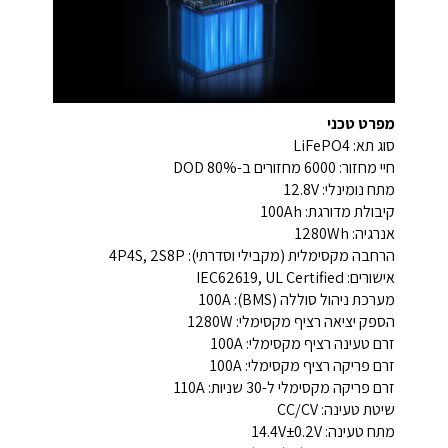
מפרט טכני
סוג תא: LiFePO4
חיי מחזור: 6000 מחזורים ב-80% DOD
מתח נומינלי: 12.8V
קיבולת מדורגת: 100Ah
אנרגיה: 1280Wh
הרחבה מקסימלית (מקבילי וסדרתי): 4P4S, 2S8P
אישורים: IEC62619, UL Certified
מערכת ניהול סוללה (BMS): 100A
הספק יציאה רציף מקסימלי: 1280W
זרם טעינה רציף מקסימלי: 100A
זרם פריקה רציף מקסימלי: 100A
זרם פריקה מקסימלי ל-30 שניות: 110A
שיטת טעינה: CC/CV
מתח טעינה: 14.4V±0.2V