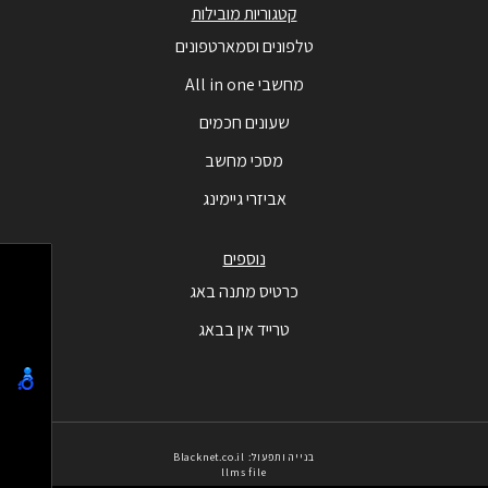
קטגוריות מובילות
טלפונים וסמארטפונים
מחשבי All in one
שעונים חכמים
מסכי מחשב
אביזרי גיימינג
נוספים
כרטיס מתנה באג
טרייד אין בבאג
בנייה ותפעול: Blacknet.co.il
llms file