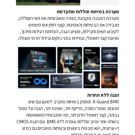
מערכת בטיחות סוללות מתקדמת
מערכת המבנה מקבעת בצורה מאובטחת את תאי הסוללה,
מגבירה את הבטיחות והאמינות. קצף חסין אש משמש
לקיבוע תאים וחבילות, ומציע הגנה, הפחתת רעידות וחיכוך,
מניעת קצר חשמלי, עמידות בפני נזקים ובידוד תרמי מעולה.
הגנה ללא תחרות
X-Guard BMS מספק בטיחות מסביב לשעון עם שש
תכונות: טמפ' נמוכה, פריקת יתר, טעינת יתר, הגנה על טמפ'
גבוהה, קצר חשמלי וזרם יתר, מה שמבטיח התאוששות
בטוחה יותר מרוב סוללות עופרת ללא BMS. עם הגנת CMOS
דו-ערוצית, הוא מבטיח ביצועים ובטיחות מיטביים גם במזג
אוויר קשה או במהלך תקלות.