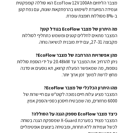
מצבר הליתיום EcoFlow 12V 100Ah הוא סוללה קומפקטית
ועמידה המיועדת לשימוש בהרפתקאות שונות, עם נפח קטן
ב-8% מסוללות חומצת עופרת.
מה היתרון של מצבר EcoFlow בגודל קטן?
המצבר מתאים לחללים קטנים ומשמש כתחליף לסוללות
מקבוצה 27-31, עם ידית מובנית לנשיאה נוחה.
מהן אפשרויות ההרחבה של מצבר EcoFlow?
ניתן להרחיב את המצבר עד 20.48kW על ידי הוספת סוללות
נוספות, מה שמאפשר הפעלת קרוואן, תא נוסעים או סדנה
מחוץ לרשת למשך זמן ארוך יותר.
מהו היתרון הכלכלי של מצבר EcoFlow?
המצבר מציע עלות חיים נמוכה לקוט"ש עם חיי שרות של
6000 מחזורים, מה שמבטיח חיסכון כספי והספק אמין.
כיצד מצבר EcoFlow מספק הגנה על הסוללה?
המצבר מצויד במערכת X-Guard שמספקת הגנה בטוחה
לכשל ועמידות ללא תחרות, ומבטיחה ביצועים אופטימליים