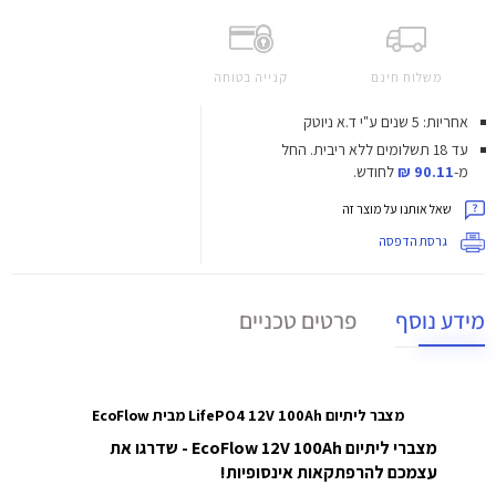
משלוח חינם
קנייה בטוחה
אחריות: 5 שנים ע"י ד.א ניוטק
עד 18 תשלומים ללא ריבית.
החל
מ-
90.11 ₪
לחודש.
שאל אותנו על מוצר זה
גרסת הדפסה
מידע נוסף
פרטים טכניים
מצבר ליתיום LifePO4 12V 100Ah מבית EcoFlow
מצברי ליתיום EcoFlow 12V 100Ah - שדרגו את
עצמכם להרפתקאות אינסופיות!